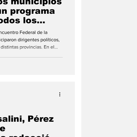
los municipios
 un programa
odos los
Encuentro Federal de la
ciparon dirigentes políticos,
distintas provincias. En el
ación Argentina de
n la ciudad de Pérez, el
os gobiernos locales deben
ión de soluciones para la
alini, Pérez
te