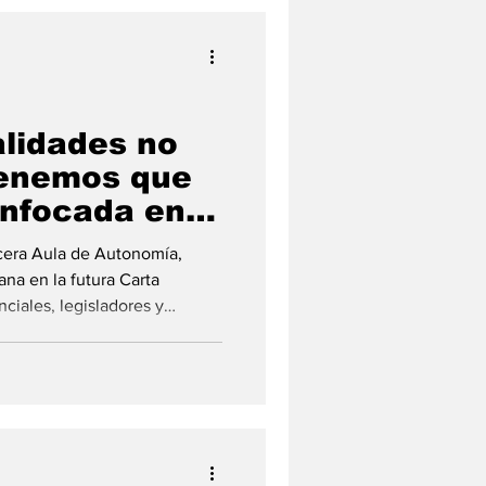
alidades no
tenemos que
enfocada en
rcera Aula de Autonomía,
ana en la futura Carta
ciales, legisladores y
 de fortalecer la planificación
ercera Aula de Autonomía, un
ado a nivel local en el marco
 Fe, con el objetivo de deba