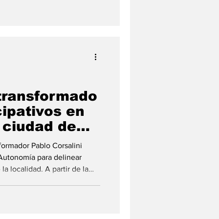
e la provincia de Santa Fe
 este martes a jefes
por experiencias vinculadas
 transformado
cipativos en
a ciudad de
formador Pablo Corsalini
 Autonomía para delinear
a localidad. A partir de la
a de Santa Fe, las ciudades de
propia Carta Orgánica . Este
 , en el SUM de Balasto, se
ipativo que contó con más