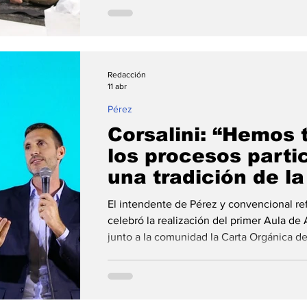
Pablo Corsalini. Intendentes peronistas d
nucleados en el espacio Vamos recibieron
comunales bonaerenses en una recorrida 
al desarrollo pr
Redacción
11 abr
Pérez
Corsalini: “Hemos
los procesos parti
una tradición de l
Pérez”
El intendente de Pérez y convencional re
celebró la realización del primer Aula de
junto a la comunidad la Carta Orgánica de l
reforma de la Constitución de la provinci
más de 10 mil habitantes podrán tener su 
viernes por la tarde en la ciudad de Pérez
llevó adelante el primer encuentro partic