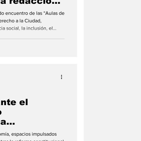
la redacción
ica
do encuentro de las “Aulas de
erecho a la Ciudad,
a social, la inclusión, el
erramientas institucionales
 El intendente Pablo Corsalini
rá garantizar las políticas
ad de Pérez llevó adelante es
nte el
o
la
a Carta
omía, espacios impulsados