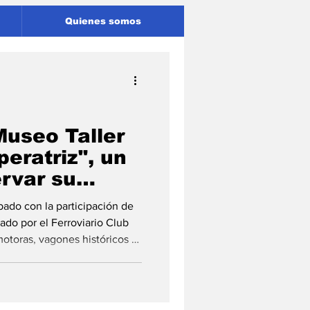
Quienes somos
Museo Taller
eratriz", un
rvar su
bado con la participación de
rado por el Ferroviario Club
otoras, vagones históricos y
 de Pérez. "En el ADN de
es ferroviarios construyeron
nte Pablo Corsalini. La ciudad
aller Ferroviario