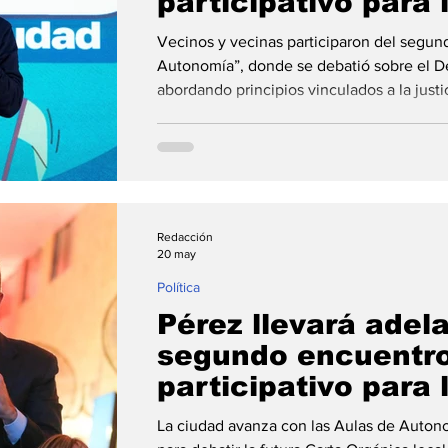
participativo para 
de su Carta Orgán
Vecinos y vecinas participaron del segun
Autonomía”, donde se debatió sobre el D
abordando principios vinculados a la justici
cuidado y la democracia, además de las h
necesarias para garantizar esos derechos.
destacó que la futura Carta Orgánica busca
públicas impulsadas en la ciudad. La ciud
Redacción
20 may
Política
Pérez llevará adela
segundo encuentr
participativo para 
conformación de l
La ciudad avanza con las Aulas de Auton