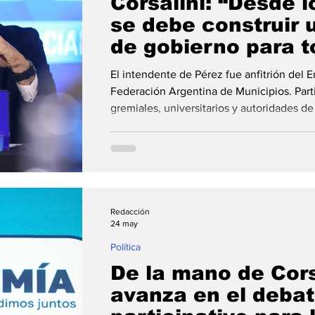
Corsalini: “Desde 
se debe construir
de gobierno para t
santafesinos”
El intendente de Pérez fue anfitrión del 
Federación Argentina de Municipios. Parti
gremiales, universitarios y autoridades de 
marco del Encuentro Federal de la Feder
Municipios (FAM), realizado este martes e
intendente Pablo Corsalini sostuvo que l
asumir un rol protagónico en la construcc
ciudadanía y pl
Redacción
24 may
Política
De la mano de Cors
avanza en el deba