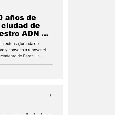
40 años de
 ciudad de
uestro ADN y
odos lados”
na extensa jornada de
idad y convocó a renovar el
ecimiento de Pérez. La
 y un concierto de gala. La
40° aniversario con una serie
 y protocolares que reunieron
iones y vecinos. En ese