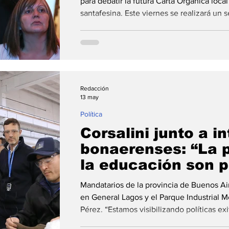
Orgánica local
para debatir la futura Carta Orgánica local
santafesina. Este viernes se realizará un
participación ciudadana. En relación, el i
sostuvo: “debemos hacerlo entre la comu
dirigentes políticos”. La ciudad de Pérez
participativo para debatir la futura Carta 
desarrollo
Redacción
13 may
Política
Corsalini junto a i
bonaerenses: “La 
la educación son p
en nuestras gestio
Mandatarios de la provincia de Buenos Ai
en General Lagos y el Parque Industrial M
Pérez. “Estamos visibilizando políticas ex
pueden servir como ejemplo para otros go