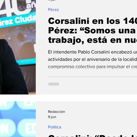
Pérez
Corsalini en los 1
Pérez: “Somos una
trabajo, está en n
lo replicamos en t
El intendente Pablo Corsalini encabezó u
actividades por el aniversario de la local
compromiso colectivo para impulsar el cr
agenda incluyó homenajes, inauguraciones
ciudad de Pérez celebró este viernes su 1
de actividades institucionales, culturales
a autoridades, representantes de instituc
marco, el
Redacción
9 jun
Política