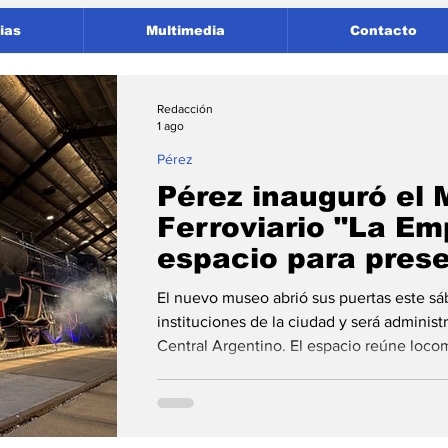
ias
Multimedia
Contacto
Redacción
1 ago
Pérez
Pérez inauguró el 
Ferroviario "La Emp
espacio para prese
historia ferroviaria
El nuevo museo abrió sus puertas este sá
instituciones de la ciudad y será administ
Central Argentino. El espacio reúne locom
objetos que reflejan el legado ferroviario
nuestra ciudad está el trabajo y los taller
nuestra idiosincrasia", expresó el intende
de Pérez inauguró oficialmente el Museo T