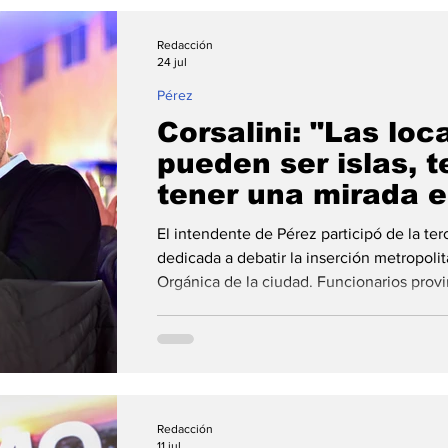
Redacción
24 jul
Pérez
Corsalini: "Las loc
pueden ser islas, 
tener una mirada 
la cooperación"
El intendente de Pérez participó de la te
dedicada a debatir la inserción metropolit
Orgánica de la ciudad. Funcionarios provin
especialistas coincidieron en la necesidad
regional. La ciudad de Pérez realizó la t
espacio de participación ciudadana impuls
de la reforma de la Constitución de Santa
Redacción
11 jul