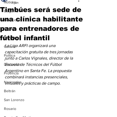
Noticias
4 jun
Timbúes será sede de
Baigorria
una clínica habilitante
Bermúdez
para entrenadores de
Sociales
fútbol infantil
Deportes
La Liga ARFI organizará una 
Cultura
capacitación gratuita de tres jornadas 
Política
junto a Carlos Vignales, director de la 
Destacada
Escuela de Técnicos del Fútbol 
Argentino en Santa Fe. La propuesta 
Provincia
combinará instancias presenciales, 
Nacionales
virtuales y prácticas de campo.
Beltrán
San Lorenzo
Rosario