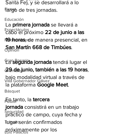
Santa Fe), y se desarrollará a lo 
Firmat
largo de tres jornadas.
Educación
La 
primera jornada
 se llevará a 
Espectáculos
cabo el próximo 
22 de junio a las 
19 horas
, de manera presencial, en 
Medioambiente
San Martín 668 de Timbúes
.
Opinión
Gran Rosario
La 
segunda jornada
 tendrá lugar el 
29 de junio, también a las 19 horas
, 
Gremiales
bajo modalidad virtual a través de 
Villa Gobernador Gálvez
la plataforma 
Google Meet
.
Básquet
En tanto, la 
tercera 
Fútbol
jornada
 consistirá en un trabajo 
Seguridad
práctico de campo, cuya fecha y 
lugar serán confirmados 
Tránsito
próximamente por los 
Luis Palacios