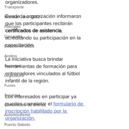
organizadores.
Transporte
Desde la organización informaron 
Mundial Qatar 2022
que los participantes recibirán 
Policiales
certificados de asistencia
, 
Carcarañá
acreditando su participación en la 
capacitación.
Elecciones 2023
Andino
La iniciativa busca brindar 
Sociedad
herramientas de formación para 
entrenadores vinculados al fútbol 
Legislatura
infantil de la región.
Funes
Servicios
Los interesados en participar ya 
pueden completar el 
formulario de 
Comunicado de Prensa
inscripción habilitado por la 
Automovilismo
organización.
Puerto Gaboto