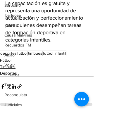
La capacitación es gratuita y 
Serodino
representa una oportunidad de 
Ibarlucea
actualización y perfeccionamiento 
para quienes desempeñan tareas 
Rafaela
de formación deportiva en 
Causa Malvinas
categorías infantiles.
Recuerdos FM
deportes
futbol
timbues
futbol infantil
Aldao
Fútbol
Voley
Timbúes
Deportes
Oliveros
Tenis
Reconquista
Judiciales
Elecciones 2025
Ver todo
Entradas recientes
Entre Ríos