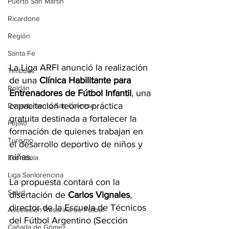
Puerto San Martín
Ricardone
Región
Santa Fe
La Liga ARFI anunció la realización 
Timbúes
de una 
Clínica Habilitante para 
Roldán
Entrenadores de Fútbol Infantil
, una 
capacitación teórico-práctica 
Departamento San Lorenzo
gratuita destinada a fortalecer la 
Pujato
formación de quienes trabajan en 
Turismo
el desarrollo deportivo de niños y 
niñas.
Economía
Liga Sanlorencina
La propuesta contará con la 
Salud
disertación de 
Carlos Vignales
, 
director de la Escuela de Técnicos 
Asociación Rosarina de Fútbol
del Fútbol Argentino (Sección 
Cañada de Gómez