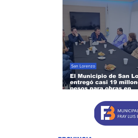
San Lorenzo
El Municipio de San L
entregó casi 19 millo
pesos para obras en
instituciones locales