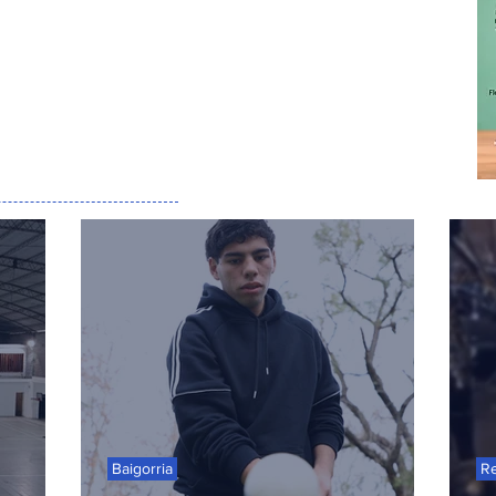
Baigorria
R