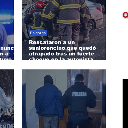
Baigorria
Rescataron a un
enunció
sanlorencino que quedó
n a
atrapado tras un fuerte
stuvo
choque en la autopista
Rosario-Santa Fe