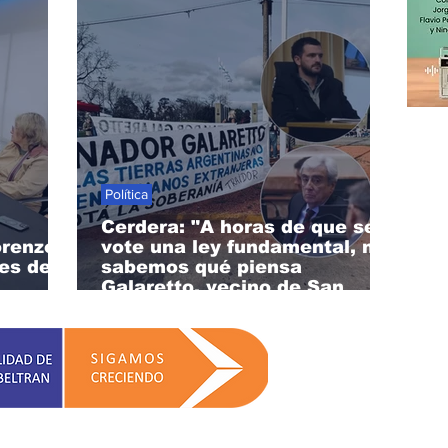
Política
Cerdera: "A horas de que se
orenzo
vote una ley fundamental, no
nes de
sabemos qué piensa
Galaretto, vecino de San
Lorenzo"