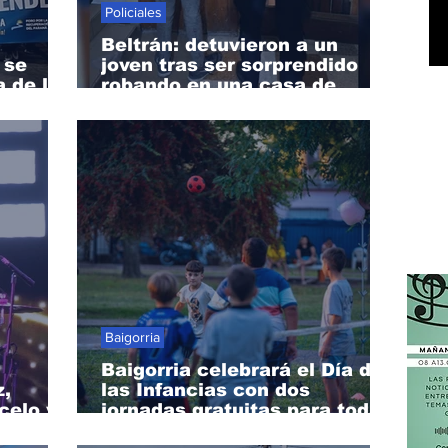
Policiales
Beltrán: detuvieron a un
 se
joven tras ser sorprendido
 de la
robando en una casa de
barrio 3 de Febrero
Baigorria
Baigorria celebrará el Día de
z,
las Infancias con dos
celo y
jornadas gratuitas para toda
la familia