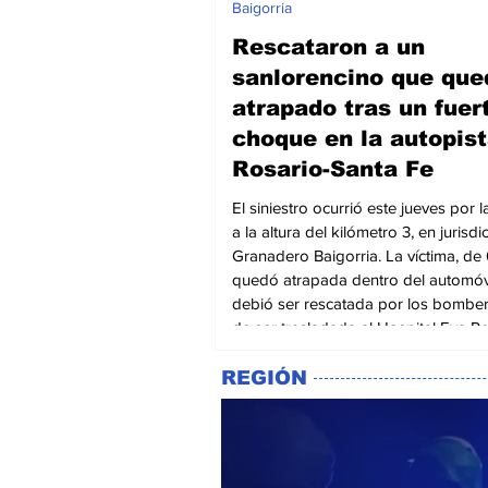
Baigorria
Rescataron a un
sanlorencino que que
atrapado tras un fuer
choque en la autopis
Rosario-Santa Fe
El siniestro ocurrió este jueves por 
a la altura del kilómetro 3, en jurisd
Granadero Baigorria. La víctima, de 
quedó atrapada dentro del automóvi
debió ser rescatada por los bombe
de ser trasladada al Hospital Eva P
hombre resultó herido luego de
protagonizar un accidente de tránsi
REGIÓN
la autopista Rosario-Santa Fe, dond
automóvil que conducía impactó con
parte trasera de un camión que se
encontraba estacionado so