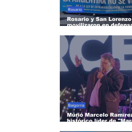
Rosario
Rosario y San Lorenzo
movilizaron en defensa
soberanía nacional
Baigorria
Murió Marcelo Ramíre
histórico líder de "Mar
los Cristales"