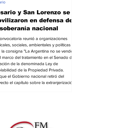
rio
sario y San Lorenzo se
vilizaron en defensa de
 soberanía nacional
onvocatoria reunió a organizaciones
icales, sociales, ambientales y políticas
 la consigna "La Argentina no se vende"
l marco del tratamiento en el Senado de
ación de la denominada Ley de
olabilidad de la Propiedad Privada.
ue el Gobierno nacional retiró del
ecto el capítulo sobre la extranjerización
ierras, los manifestantes sostuvieron que
eclamo debe continuar por las restantes
rmas incluidas en la iniciativa. Foto:
na Conti