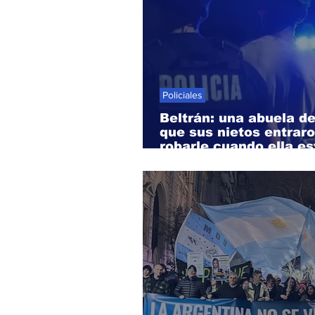
Policiales
Beltrán: una abuela d
que sus nietos entraro
robarle cuando ella e
internada