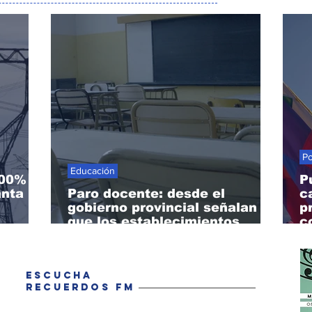
Po
Educación
500%
P
anta Fe
Paro docente: desde el
c
gobierno provincial señalan
p
que los establecimientos
c
estarán abiertos
a
ESCUCHA
RECUERDOS FM