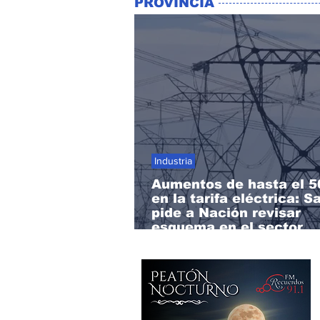
PROVINCIA
Industria
Aumentos de hasta el 
en la tarifa eléctrica: S
pide a Nación revisar
esquema en el sector
productivo