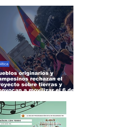
lítica
ueblos originarios y
ampesinos rechazan el
royecto sobre tierras y
onvocan a movilizar el 6 de
gosto