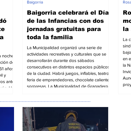
Baigorria
Rosa
Baigorria celebrará el Día
Ro
dó
de las Infancias con dos
mo
te
jornadas gratuitas para
la
ta
toda la familia
La c
sind
La Municipalidad organizó una serie de
bajo
actividades recreativas y culturales que se
la noche,
en e
desarrollarán durante dos sábados
icción de
la N
consecutivos en distintos espacios públicos
61 años,
Invi
de la ciudad. Habrá juegos, inflables, teatro,
l y
Aunq
feria de emprendedores, chocolate caliente y
ros antes
proy
sorpresas. La Municipalidad de Granadero
erón. Un
de t
Baigorria invita a toda la comunidad a
el r
participar de los festejos por el Día de las
to sobre
refo
Infancias, una propuesta gratuita destinada a
e el
Mile
que niños, niñas y sus familias disfruten de
tra la
una tarde d