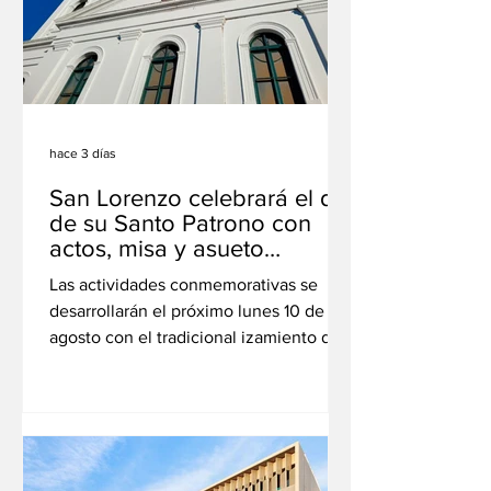
hace 3 días
San Lorenzo celebrará el día
de su Santo Patrono con
actos, misa y asueto
administrativo
Las actividades conmemorativas se
desarrollarán el próximo lunes 10 de
agosto con el tradicional izamiento de
la bandera en el Campo de la Gloria y
una misa en acción de gracias. La
jornada será no laborable para la
administración pública y no habrá
clases ni actividad bancaria. La ciudad