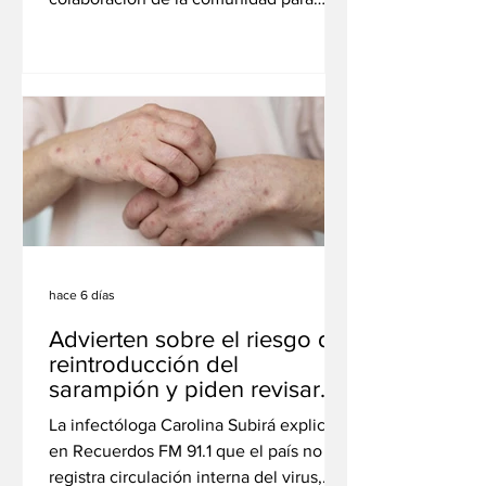
localizar a un hombre que sería su tío
abuelo y habría nacido entre 1949 y
1953, presuntamente en Fray Luis
Beltrán o alrededores, cuando su
bisabuelo llegó a la región para hacer el
servicio militar. Marcelino Soledad
Cabrera, también conocido como
Orlando "Chimenea" Cabrera, oriundo
de San Pedro. Un vecino de San Pedro
(Buenos Aires) inició una búsqueda
para intentar reconstr
hace 6 días
Advierten sobre el riesgo de
reintroducción del
sarampión y piden revisar
esquemas de vacunación
La infectóloga Carolina Subirá explicó
en Recuerdos FM 91.1 que el país no
registra circulación interna del virus,