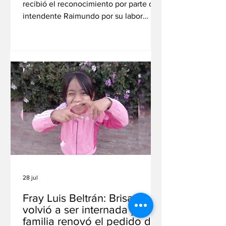
recibió el reconocimiento por parte del
intendente Raimundo por su labor
como integrante de la Brigada USAR
ARG15, que intervino tras el terremoto
ocurrido en la República Bolivariana.
Destacaron su trayectoria, compromiso
y vocación de servicio. El bombero
voluntario Iván Arcuri fue distinguido
este lunes como Ciudadano Destacado
de la ciudad de San Lorenzo, en
reconocimiento a su participación en la
misión humanitaria desarrollada en la
Re
28 jul
Fray Luis Beltrán: Brisa
volvió a ser internada y su
familia renovó el pedido de