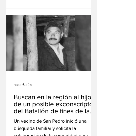
denominada "Ley de Inviolabilidad de la
Propiedad Privada" impulsada por el
Gobierno nacional. Será desde las 18 en
avenida San Martín y Maestra Barragán.
Distintas organizaciones políticas,
sociales y ambientales convocaron a
una radio abierta "por la tierra y en
defensa de nuestra soberanía", que se
desarrollará el próximo juev
hace 6 días
Buscan en la región al hijo
de un posible exconscripto
del Batallón de fines de la
década de 1940
Un vecino de San Pedro inició una
búsqueda familiar y solicita la
colaboración de la comunidad para