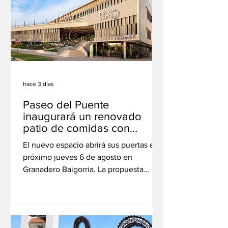
de San Lorenzo celebrará el próximo
lunes 10 de agosto el Día de su Santo
Patrono con una serie de actividades
oficiales y religiosas que reunirán a
autoridades, instituciones y vecinos. La
hace 3 días
Paseo del Puente
inaugurará un renovado
patio de comidas con
gastronomía, coworking y
El nuevo espacio abrirá sus puertas el
eventos
próximo jueves 6 de agosto en
Granadero Baigorria. La propuesta
incluirá restaurante, cafetería, terraza,
servicio de delivery, eventos culturales
y generará nuevos puestos de trabajo
con prioridad para vecinos de la ciudad.