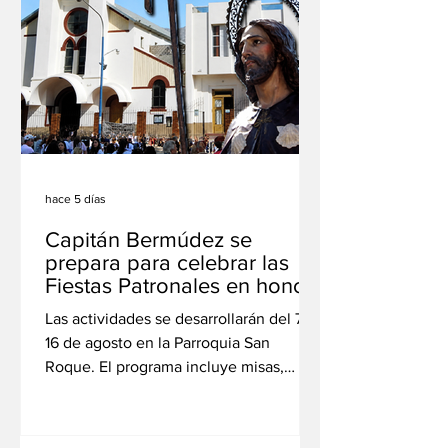
El centro comercial Paseo del Puente
continúa ampliando su propuesta
comercial con la inauguración de un
renovado patio de comidas, que abrirá
sus puertas el próximo jueves 6 de
agosto con una oferta gastronómica, re
hace 5 días
Capitán Bermúdez se
prepara para celebrar las
Fiestas Patronales en honor
a San Roque
Las actividades se desarrollarán del 7 al
16 de agosto en la Parroquia San
Roque. El programa incluye misas,
rosarios, adoración eucarística,
bendición de mascotas, procesión,
festejos por el Día del Niño y el cierre