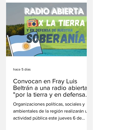
con el tradicional sorteo de la Vidriera
Encantada. Mirá la grilla completa. La
Parroquia San Roque de Capitán
Bermúdez dio a conocer el cronograma
de actividades enmarcadas en las
Fiestas Patronales 2026, que se
desarrollarán del 7 al 16 de agosto bajo
el lema "
hace 5 días
Convocan en Fray Luis
Beltrán a una radio abierta
"por la tierra y en defensa
de la soberanía"
Organizaciones políticas, sociales y
ambientales de la región realizarán una
actividad pública este jueves 6 de
agosto para expresar su rechazo a la