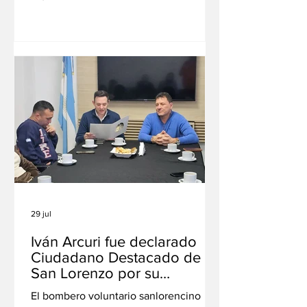
pero alertó que los viajes
internacionales, especialmente tras el
Mundial, incrementan el riesgo de
nuevos casos importados. También
remarcó la importancia de completar la
vacunación para evitar brotes.
Argentina atraviesa un escenario de
riesgo de reintroducción del sarampión,
debido a la circulación activa del virus
en distintos países y al intenso
movimiento d
29 jul
Iván Arcuri fue declarado
Ciudadano Destacado de
San Lorenzo por su
participación en la misión
El bombero voluntario sanlorencino
humanitaria en Venezuela