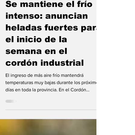
Cordón Industrial
Se mantiene el frío
intenso: anuncian
heladas fuertes para
el inicio de la
semana en el
cordón industrial
El ingreso de más aire frío mantendrá
temperaturas muy bajas durante los próximos
días en toda la provincia. En el Cordón
Industrial se esperan nuevas mínimas bajo
cero, sensación térmica inferior y
probabilidad de heladas moderadas a fuertes.
La provincia de Santa Fe continuará