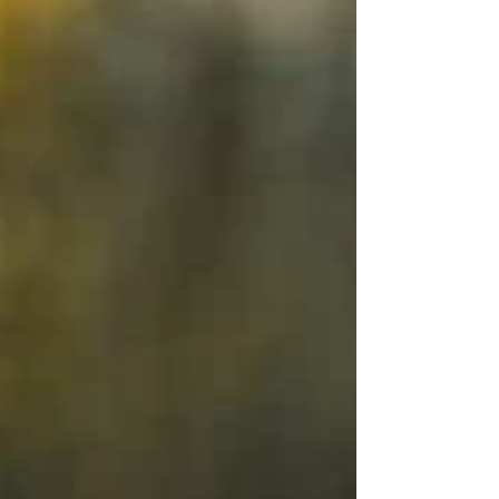
atravesando un período de frío intenso
durante el comienzo de la semana, tras el
ingreso de una nueva masa de aire frío que
provocará temperaturas mínimas por debajo
de los valores habituales. Según e