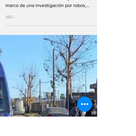
región
Los procedimientos se realizaron en Rosario,
Ibarlucea, Cañada de Gómez y Coronda, en el
marco de una investigación por robos,
privación ilegítima de la libertad y asociación
ilícita. La causa también involucra a las
fiscalías de San Lorenzo, Casilda y Las Rosas.
La Policía de Santa Fe y el Servicio
Penitenciario Provincial realizaron una serie
de allanamientos simultáneos en Rosario,
Ibarlucea, Cañada de Gómez y Coronda, en el
marco de una investigación por robo
calificado,