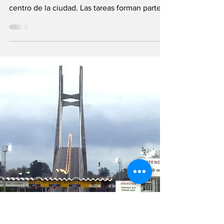
Baigorria
Los trabajos se realizan sobre la Avenida San
Martín, desde el límite con Rosario hacia el
centro de la ciudad. Las tareas forman parte
de un plan de conservación vial coordinado
entre Vialidad Nacional y el Municipio.
Vialidad Nacional avanza con las obras de
mantenimiento integral sobre la travesía
urbana de la Ruta Nacional 11 en Granadero
Baigorria, mediante un trabajo coordinado
con el municipio local. Actualmente, las
tareas se concentran en el fresado de crestas
y defo