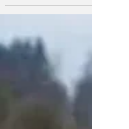
particulares (categoría 1) pasaron a abonar
$4.000 por pasada. Los incrementos
alcanzan a todas las categorías de vehículos y
quienes utilicen TelePASE accederán a un
descuento del 20%. Desde este sábado 1 de
agosto comenzaron a regir las nuevas tarifas
del peaje de la autopista Rosario-Santa Fe,
con un incremento del 33% para los
vehículos de menor porte. Con