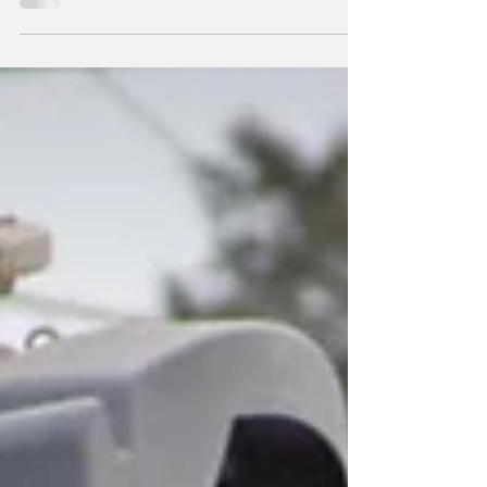
debido al inicio de los trabajos de
mantenimiento vial por parte de Provincia tras
el traspaso de Nación de responsabilidades
de sobre la traza. La Agencia Provincial de
Seguridad Vial informó los desvíos para
vehículos livianos y las restricciones para el
tránsito pesado. Los detalles. Tras la firma de
Pullaro del traspaso de responsabilidades de
Nación a Provincia sobre la Ruta Nacional
A012, la Agencia Provincial de Seguridad Vial
(A