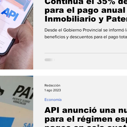
Continúa el 35% d
para el pago anual
Inmobiliario y Pate
se puede abonar co
Desde el Gobierno Provincial se informó l
beneficios y descuentos para el pago tota
Redacción
1 ago 2023
Economía
API anunció una n
para el régimen es