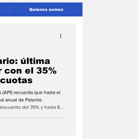
Quienes somos
rio: última
 con el 35%
 cuotas
 (API) recuerda que hasta el
tal anual de Patente
descuento del 35% y hasta 6
a Administración Provincial de
to Inmobiliario y la Patente
Automotor , que ofrece el descuento del 35% sobre el monto fin