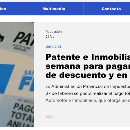
ias
Multimedia
Contacto
Redacción
21 feb
Servicios
Patente e Inmobilia
semana para pagar
de descuento y en
La Administración Provincial de Impuestos
27 de febrero se podrá realizar el pago to
Automotor e Inmobiliario, que otorga un 
cuotas sin interés con algunas tarjetas. L
Impuestos (API) informó que unificó la fecha de vencimiento para el 27
de febrero del pago total anual del Impues