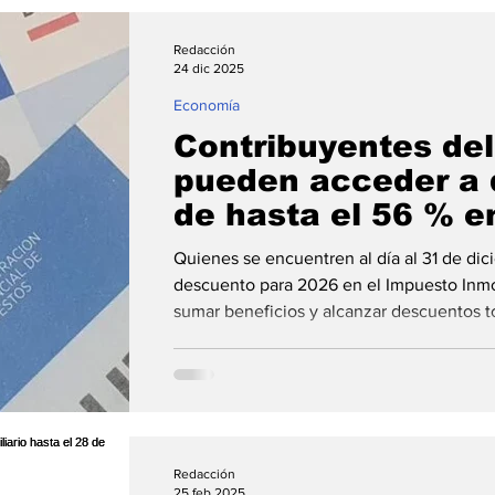
Redacción
24 dic 2025
Economía
Contribuyentes del
pueden acceder a
de hasta el 56 % 
provinciales
Quienes se encuentren al día al 31 de di
descuento para 2026 en el Impuesto Inmo
sumar beneficios y alcanzar descuentos t
de pagos y links para regularizar los impu
Administración Provincial de Impuestos d
todos los contribuyentes que tienen hast
fecha límite para ponerse al día con sus 
podrán con
Redacción
25 feb 2025