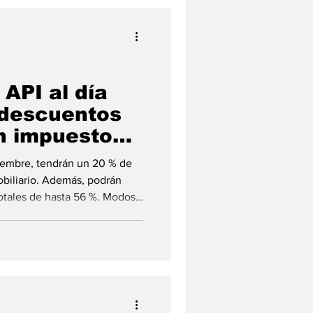
 API al día
 descuentos
en impuestos
ciembre, tendrán un 20 % de
biliario. Además, podrán
otales de hasta 56 %. Modos
estos, en esta nota. La
e Santa Fe (API) recuerda a
a el 31 de diciembre como
impuestos , y de esta manera