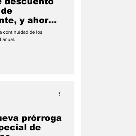
e descuento
 de
nte, y ahora
n tarjeta
a continuidad de los
l anual.
ueva prórroga
pecial de