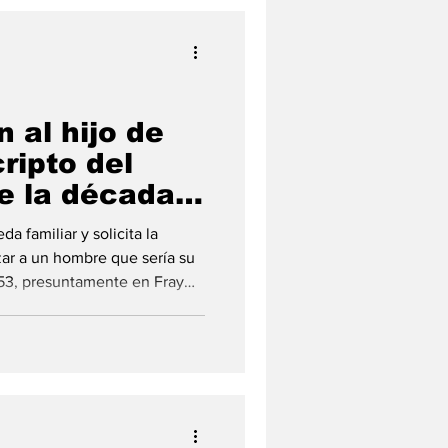
 al hijo de
ripto del
de la década
 familiar y solicita la
zar a un hombre que sería su
953, presuntamente en Fray
buelo llegó a la región para
dad Cabrera, también conocido
do de San Pedro. Un vecino
squeda para intentar reconstr