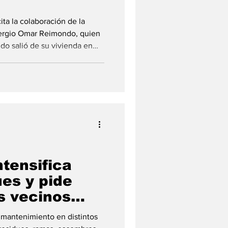
ita la colaboración de la
Sergio Omar Reimondo, quien
ndo salió de su vivienda en
mitió un pedido de
l vecino beltranense Sergio
ción fue denunciada durante
ª. Se ausentó de su domicilio
ntensifica
es y pide
s vecinos
gada de El
e mantenimiento en distintos