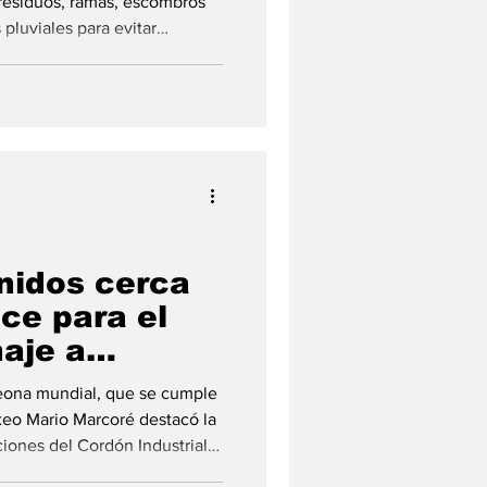
r residuos, ramas, escombros
pluviales para evitar
uis Beltrán se encuentra
obras en los desagües
dad, en el marco de las
gada del fenómeno de El Niño.
unidos cerca
nce para el
aje a
eras
peona mundial, que se cumple
oxeo Mario Marcoré destacó la
ciones del Cordón Industrial
a construir una estatua en