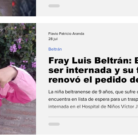
Río Cuarto. El proyecto continúa y los in
pueden hacerlo. La campaña solidaria des
para la construcción del monumento en 
"Locomotor
Flavio Patricio Aranda
28 jul
Beltrán
Fray Luis Beltrán: 
ser internada y su 
renovó el pedido d
afrontar el tratami
La niña beltranense de 9 años, que sufre d
encuentra en lista de espera para un trasp
internada en el Hospital de Niños Víctor 
que deberá ser intervenida nuevamente p
catéter de diálisis y solicitó colaboración 
tratamiento. La familia de Brisa, la niña 
padece insuficiencia renal crónica y cuya 