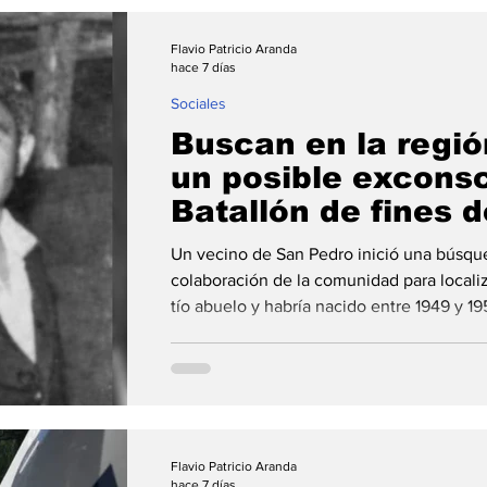
la
Flavio Patricio Aranda
hace 7 días
Sociales
Buscan en la región
un posible exconsc
Batallón de fines 
de 1940
Un vecino de San Pedro inició una búsqueda
colaboración de la comunidad para locali
tío abuelo y habría nacido entre 1949 y 1
Luis Beltrán o alrededores, cuando su bisa
hacer el servicio militar. Marcelino Sole
como Orlando "Chimenea" Cabrera, oriun
de San Pedro (Buenos Aires) inició una bú
Flavio Patricio Aranda
hace 7 días