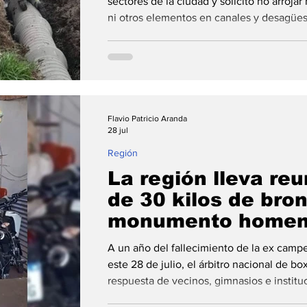
Niño
sectores de la ciudad y solicitó no arroja
ni otros elementos en canales y desagües 
anegamientos. La Municipalidad de Fray L
ejecutando trabajos de mantenimiento y 
pluviales en diferentes sectores de la ciu
acciones preventivas ante la posible lle
Actualmente, lo
Flavio Patricio Aranda
28 jul
Región
La región lleva re
de 30 kilos de bro
monumento homen
"Locomotora" Oliv
A un año del fallecimiento de la ex cam
este 28 de julio, el árbitro nacional de b
respuesta de vecinos, gimnasios e institu
que se sumaron a la campaña solidaria par