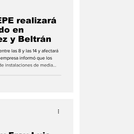
EPE realizará
do en
z y Beltrán
ntre las 8 y las 14 y afectará
La empresa informó que los
de instalaciones de media
gía (EPE) informó que este
orte programado del
dero Baigorria, Capitán
ión del servicio se