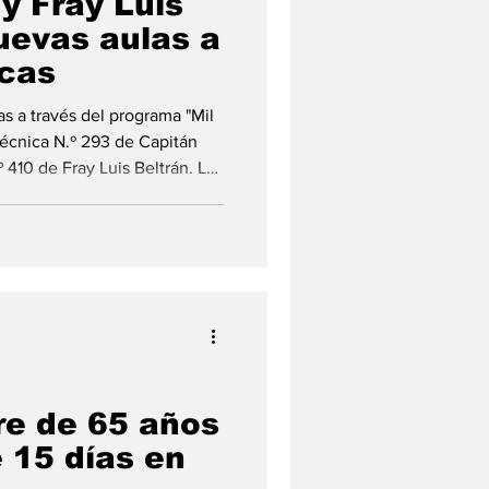
y Fray Luis
uevas aulas a
icas
s a través del programa "Mil
Técnica N.º 293 de Capitán
410 de Fray Luis Beltrán. La
 superará los 180 millones de
del acto de firma de los
os municipios de Capitán
nvenios con el Gobierno de la
e de 65 años
 15 días en