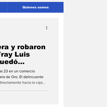
Quienes somos
era y robaron
Fray Luis
quedó
 cámaras
las 23 en un comercio
ría de Oro. El delincuente
 directamente hacia la caja
incuente ingresó a robar este
ray Luis Beltrán, luego de
bicado en avenida San Martín
rededor de las 23, cuando el