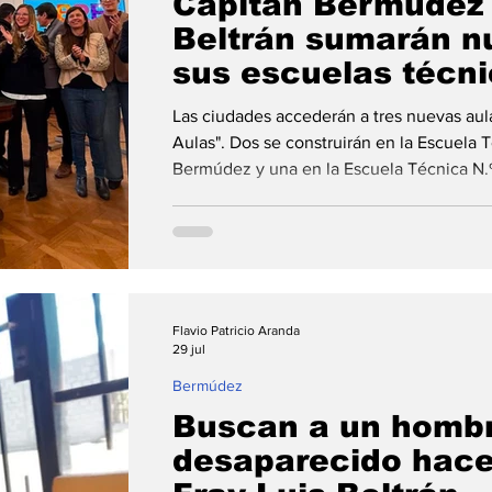
Capitán Bermúdez 
Beltrán sumarán n
sus escuelas técn
Las ciudades accederán a tres nuevas aula
Aulas". Dos se construirán en la Escuela 
Bermúdez y una en la Escuela Técnica N.º 
inversión conjunta por parte de Provincia
pesos. Cinalli y Cominelli formaron parte 
convenios junto al gobernador Pullaro. L
Bermúdez y Fray Luis Beltrán firmaron co
Flavio Patricio Aranda
29 jul
Bermúdez
Buscan a un hombr
desaparecido hace