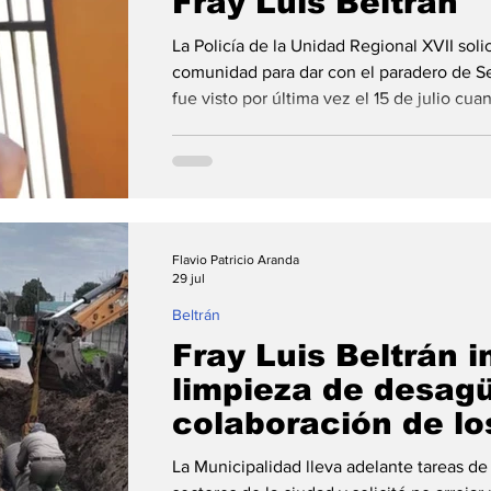
Fray Luis Beltrán
La Policía de la Unidad Regional XVII solic
comunidad para dar con el paradero de 
fue visto por última vez el 15 de julio cua
barrio Retiro. La Policía departamental e
colaboración para dar con el paradero de
Omar Reimondo de 65 años cuya desapari
la noche de este martes en la Comisaría 4
de calle
Flavio Patricio Aranda
29 jul
Beltrán
Fray Luis Beltrán i
limpieza de desagü
colaboración de lo
ante la posible lle
La Municipalidad lleva adelante tareas d