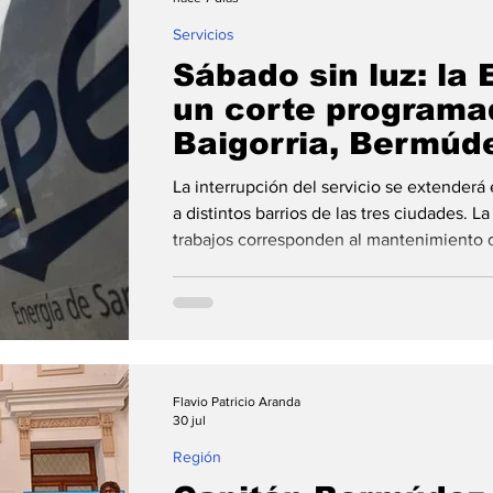
Servicios
Sábado sin luz: la 
un corte programa
Baigorria, Bermúde
La interrupción del servicio se extenderá e
a distintos barrios de las tres ciudades. 
trabajos corresponden al mantenimiento 
tensión. La Empresa Provincial de la Ener
sábado 1 de agosto llevará adelante un c
suministro eléctrico en sectores de Grana
Bermúdez y Fray Luis Beltrán. La interrupc
desarrollará entr
Flavio Patricio Aranda
30 jul
Región