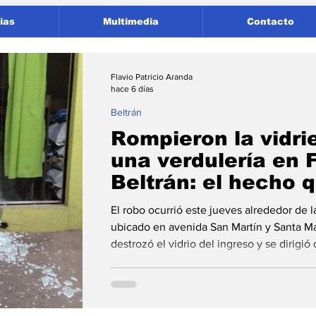
ias
Multimedia
Contacto
Flavio Patricio Aranda
hace 6 días
Beltrán
Rompieron la vidri
una verdulería en 
Beltrán: el hecho 
registrado por las
El robo ocurrió este jueves alrededor de 
ubicado en avenida San Martín y Santa Ma
destrozó el vidrio del ingreso y se dirigió
registradora. Todo quedó filmado. Un del
jueves por la noche a una verdulería de F
romper el vidrio de acceso al comercio u
y Santa María de Oro. El hecho ocurrió al