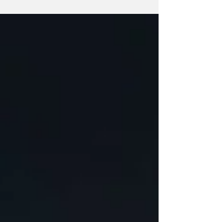
Bomberos Zapadores lo retiraron. Se trata de
un tipo de espoleta de percusión y retardo
presuntamente activo, fabricada en Fray Luis
Beltrán. Personal de la Brigada de Explosivos
de Bomberos Zapadores de San Lorenzo
intervino durante la mañana de este martes
en el hallazgo de un artefacto explosivo en
inmediaciones del kilómetro 60,5 de la Rut