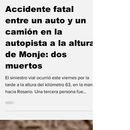
Región
Accidente fatal
entre un auto y un
camión en la
autopista a la altura
de Monje: dos
muertos
El siniestro vial ocurrió este viernes por la
tarde a la altura del kilómetro 63, en la mano
hacia Rosario. Una tercera persona fue
rescatada. Había corte total a la altura de
Barrancas y desvíos hacia la Ruta Nacional 11.
Dos personas murieron este viernes por la
tarde como consecuencia de un violento