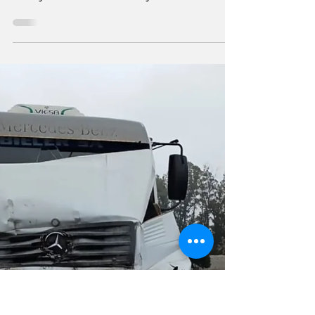
El foco se registró durante la tarde del martes
en un terreno del barrio Granaderos.
Trabajaron una hora en conjunto Bomberos
Zapadores de San Lorenzo y Bomberos
Voluntarios de Fray Luis Beltrán. Un nuevo
incendio de pastizales se produjo durante la
tarde de este martes en un predio ubicado en
la zona de Avenida de los Granaderos y
Rosario, en el barrio Granaderos de Fray Luis
Beltrán, y fue controlado por personal de
Bomberos Zapadores de San Lorenzo con la
colaboración de B