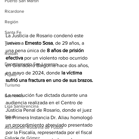
Puerto San Martín
Ricardone
Región
Santa Fe
La Justicia de Rosario condenó este 
jueves a 
Ernesto Sosa
, de 29 años, a 
Timbúes
una pena única de 
8 años de prisión 
Roldán
efectiva
 por un violento robo ocurrido 
Departamento San Lorenzo
en Granadero Baigorria hace dos años, 
en mayo de 2024, donde
 la víctima 
Pujato
sufrió una fractura en uno de sus brazos.
Turismo
La resolución fue dictada durante una 
Economía
audiencia realizada en el Centro de 
Liga Sanlorencina
Justicia Penal de Rosario, donde el juez 
Salud
de Primera Instancia Dr. Aliau homologó 
un procedimiento abreviado presentado 
Asociación Rosarina de Fútbol
por la Fiscalía, representada por el fiscal 
Cañada de Gómez