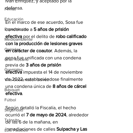
Iván Enríquez, y aceptado por la 
defensa.
Firmat
Educación
En el marco de ese acuerdo, Sosa fue 
condenado a 
5 años de prisión 
Espectáculos
efectiva
 por el delito de 
robo calificado 
Medioambiente
con la producción de lesiones graves 
Opinión
en carácter de coautor
. Además, la 
pena fue unificada con una condena 
Gran Rosario
previa de 
3 años de prisión 
Gremiales
efectiva
 impuesta el 14 de noviembre 
de 2022, estableciéndose finalmente 
Villa Gobernador Gálvez
una condena única de 
8 años de cárcel 
Básquet
efectiva
.
Fútbol
Según detalló la Fiscalía, el hecho 
Seguridad
ocurrió el 
7 de mayo de 2024
, alrededor 
Tránsito
de las 6 de la mañana, en 
inmediaciones de calles 
Suipacha y Las 
Luis Palacios