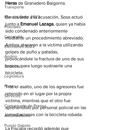
Heras
 de Granadero Baigorria.
Transporte
De acuerdo a la acusación, Sosa actuó 
Mundial Qatar 2022
junto a 
Emanuel Lazaga
, quien ya había 
Policiales
sido condenado anteriormente 
Carcarañá
mediante un procedimiento abreviado. 
Ambos atacaron a la víctima utilizando 
Elecciones 2023
golpes de puño y patadas, 
Andino
provocándole la fractura de uno de sus 
brazos, para luego sustraerle una 
Sociedad
bicicleta.
Legislatura
Funes
Tras el asalto, uno de los agresores fue 
retenido en el lugar por la propia 
Servicios
víctima, mientras que el otro fue 
Comunicado de Prensa
aprehendido por personal policial en las 
inmediaciones con la bicicleta robada.
Automovilismo
Puerto Gaboto
La Fiscalía recordó además que 