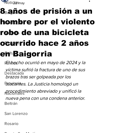
Noticias
22 may
8 años de prisión a un
Baigorria
hombre por el violento
Bermúdez
robo de una bicicleta
Sociales
ocurrido hace 2 años
Deportes
en Baigorria
Cultura
El hecho ocurrió en mayo de 2024 y la 
Política
víctima sufrió la fractura de uno de sus 
Destacada
brazos tras ser golpeada por los 
Provincia
atacantes. La Justicia homologó un 
procedimiento abreviado y unificó la 
Nacionales
nueva pena con una condena anterior.
Beltrán
San Lorenzo
Rosario