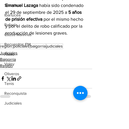
Emanuel Lazaga
 había sido condenado 
Serodino
el 29 de septiembre de 2025 a 
5 años 
Ibarlucea
de prisión efectiva
 por el mismo hecho 
Rafaela
y por el delito de robo calificado por la 
producción de lesiones graves.
Causa Malvinas
Recuerdos FM
region.
policiales
baigorria
judiciales
Judiciales
Aldao
Baigorria
Voley
Región
Oliveros
Tenis
Reconquista
Judiciales
Ver todo
Entradas recientes
Elecciones 2025
Entre Ríos