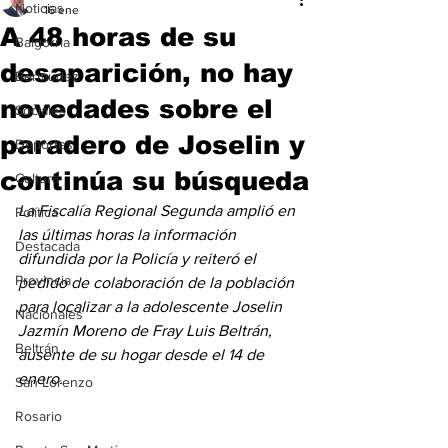
Noticias
16 ene
A 48 horas de su
Baigorria
desaparición, no hay
Bermúdez
novedades sobre el
Sociales
paradero de Joselin y
Deportes
continúa su búsqueda
Cultura
La Fiscalía Regional Segunda amplió en 
Política
las últimas horas la información 
Destacada
difundida por la Policía y reiteró el 
Provincia
pedido de colaboración de la población 
para localizar a la adolescente Joselin 
Nacionales
Jazmín Moreno de Fray Luis Beltrán, 
Beltrán
ausente de su hogar desde el 14 de 
enero.
San Lorenzo
Rosario