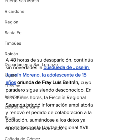
Puerto San Martín
Ricardone
Región
Santa Fe
Timbúes
Roldán
A 48 horas de su desaparición, continúa 
Departamento San Lorenzo
sin novedades la 
búsqueda de Joselin 
Jazmín Moreno, la adolescente de 15 
Pujato
años
 oriunda de Fray Luis Beltrán, 
cuyo 
Turismo
paradero sigue siendo desconocido. En 
Economía
las últimas horas, la Fiscalía Regional 
Segunda brindó información ampliatoria 
Liga Sanlorencina
y renovó el pedido de colaboración a la 
Salud
población, sumándose a los datos ya 
aportados por la Unidad Regional XVII.
Asociación Rosarina de Fútbol
Cañada de Gómez