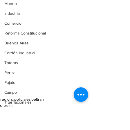
Mundo
Industria
Comercio
Reforma Constitucional
Buenos Aires
Cordón Industrial
Totoras
Pérez
Pujato
Campo
region..
policiales
beltran
Internacionales
Beltrán
Victoria (ER)
Región
Destacada
Villa Mugueta