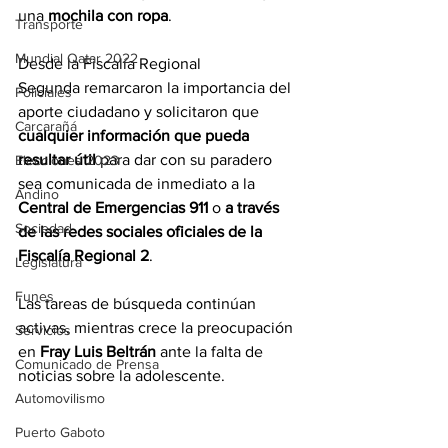
una 
mochila con ropa
.
Transporte
Mundial Qatar 2022
Desde la Fiscalía Regional 
Segunda remarcaron la importancia del 
Policiales
aporte ciudadano y solicitaron que 
Carcarañá
cualquier información que pueda 
resultar útil
 para dar con su paradero 
Elecciones 2023
sea comunicada de inmediato a la 
Andino
Central de Emergencias 911
 o 
a través 
Sociedad
de las redes sociales oficiales de la 
Fiscalía Regional 2
.
Legislatura
Funes
Las tareas de búsqueda continúan 
activas, mientras crece la preocupación 
Servicios
en 
Fray Luis Beltrán
 ante la falta de 
Comunicado de Prensa
noticias sobre la adolescente.
Automovilismo
Puerto Gaboto