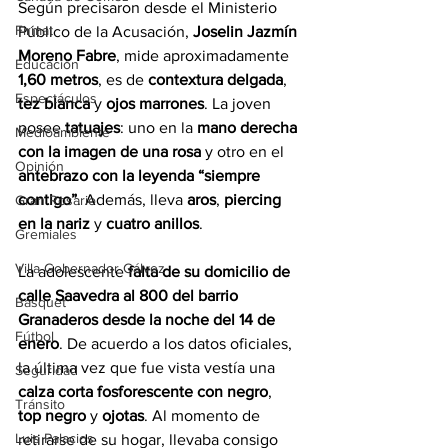
Según precisaron desde el Ministerio 
Firmat
Público de la Acusación, 
Joselin Jazmín 
Moreno Fabre
, mide aproximadamente 
Educación
1,60 metros
, es de 
contextura delgada
, 
Espectáculos
tez blanca
 y 
ojos marrones
. La joven 
posee 
tatuajes
: uno en la 
mano derecha 
Medioambiente
con la imagen de una rosa
 y otro en el 
Opinión
antebrazo con la leyenda “siempre 
contigo”
. Además, lleva 
aros
, 
piercing 
Gran Rosario
en la nariz
 y 
cuatro anillos
.
Gremiales
Villa Gobernador Gálvez
La adolescente 
falta de su domicilio de 
calle Saavedra al 800 del barrio 
Básquet
Granaderos desde la noche del 14 de 
Fútbol
enero
. De acuerdo a los datos oficiales, 
la última vez que fue vista vestía una 
Seguridad
calza corta fosforescente con negro
, 
Tránsito
top negro
 y 
ojotas
. Al momento de 
Luis Palacios
retirarse de su hogar, llevaba consigo 