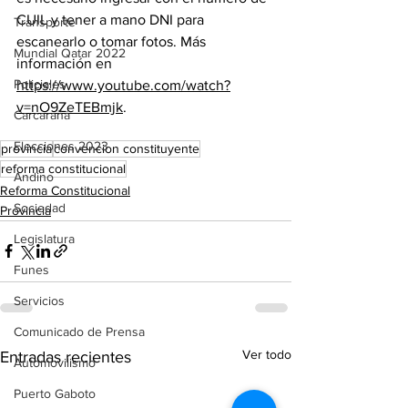
CUIL y tener a mano DNI para 
Transporte
escanearlo o tomar fotos. Más 
Mundial Qatar 2022
información en 
Policiales
https://www.youtube.com/watch?
v=nO9ZeTEBmjk
.
Carcarañá
Elecciones 2023
provincia
convencion constituyente
reforma constitucional
Andino
Reforma Constitucional
Sociedad
Provincia
Legislatura
Funes
Servicios
Comunicado de Prensa
Ver todo
Entradas recientes
Automovilismo
Puerto Gaboto