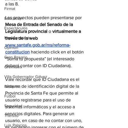
a las 8. 
Firmat
Los proyectos pueden presentarse por 
Educación
Mesa de Entrada del Senado de la 
Espectáculos
Legislatura provincial
 o 
virtualmente a 
Medioambiente
través de la web 
www.santafe.gob.ar/ms/reforma-
Opinión
constitucion
haciendo click en el botón 
Gran Rosario
“Sumá tu propuesta” (el interesado 
deberá contar con ID Ciudadana).
Gremiales
Villa Gobernador Gálvez
Vale recordar que ID Ciudadana es el 
sistema de identificación digital de la 
Básquet
Provincia de Santa Fe que permite al 
Fútbol
usuario registrarse para el uso de 
Seguridad
sistemas informáticos y el acceso a 
servicios digitales. Para generar un 
Tránsito
usuario, en caso de no contar con uno, 
Luis Palacios
es necesario ingresar con el número de 