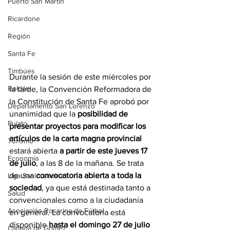
Puerto San Martín
Ricardone
Región
Santa Fe
Timbúes
Durante la sesión de este miércoles por 
Roldán
la tarde, la Convención Reformadora de 
la Constitución de Santa Fe aprobó por 
Departamento San Lorenzo
unanimidad que la 
posibilidad de 
Pujato
presentar proyectos para modificar los 
artículos de la carta magna provincial 
Turismo
estará abierta 
a partir de este jueves 17 
Economía
de julio
, a las 8 de la mañana. Se trata 
de una 
convocatoria abierta a toda la 
Liga Sanlorencina
sociedad
, ya que está destinada tanto a 
Salud
convencionales como a la ciudadanía 
Asociación Rosarina de Fútbol
en general. La convocatoria está 
disponible 
hasta el domingo 27 de julio 
Cañada de Gómez