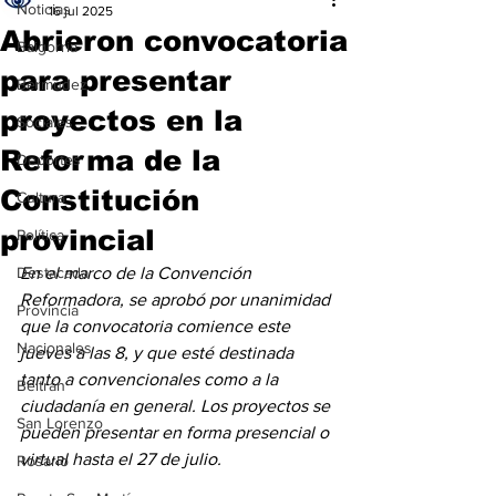
Noticias
16 jul 2025
Abrieron convocatoria
Baigorria
para presentar
Bermúdez
proyectos en la
Sociales
Reforma de la
Deportes
Constitución
Cultura
provincial
Política
Destacada
En el marco de la Convención 
Reformadora, se aprobó por unanimidad 
Provincia
que la convocatoria comience este 
Nacionales
jueves a las 8, y que esté destinada 
tanto a convencionales como a la 
Beltrán
ciudadanía en general. Los proyectos se 
San Lorenzo
pueden presentar en forma presencial o 
virtual hasta el 27 de julio.
Rosario