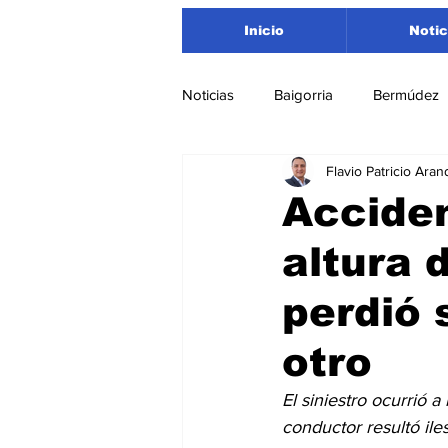
Inicio
Notic
Noticias
Baigorria
Bermúdez
Flavio Patricio Aran
Nacionales
Beltrán
San
Acciden
altura 
Timbúes
Roldán
Depar
perdió 
Salud
Asociación Rosarina d
otro
El siniestro ocurrió a
Medioambiente
conductor resultó ile