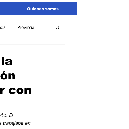
Quienes somos
ada
Provincia
Región
Santa Fe
 la
ión
Liga Sanlorencina
r con
spectáculos
ño. El 
e trabajaba en 