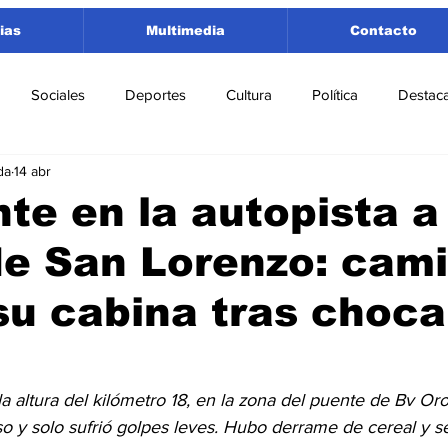
ias
Multimedia
Contacto
Sociales
Deportes
Cultura
Política
Destac
da
14 abr
 Lorenzo
Rosario
Puerto San Martín
Ricardone
te en la autopista a
de San Lorenzo: cam
tamento San Lorenzo
Pujato
Turismo
Economía
su cabina tras choca
e Fútbol
Cañada de Gómez
Firmat
Educación
E
 la altura del kilómetro 18, en la zona del puente de Bv Oro
so y solo sufrió golpes leves. Hubo derrame de cereal y s