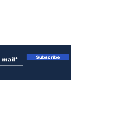
El Municipio de San
Dos
Lorenzo entregó casi 19
env
millones de pesos para
dur
obras en instituciones
pol
 electrónico
locales
Subscribe
© 2021-2026 by EL OJO INFO | Todos los Derechos Reservados.
Fray Luis Beltrán, Santa Fe, Argentina