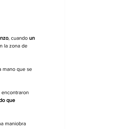
enzo
, cuando 
un 
en la zona de 
 la mano que se 
r encontraron 
ado que 
una maniobra 