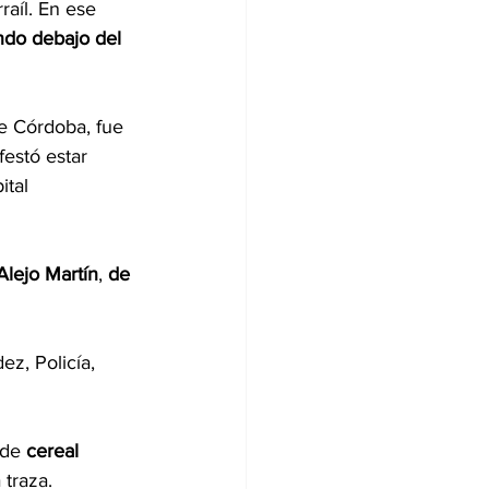
aíl. En ese 
do debajo del 
e Córdoba, fue 
estó estar 
ital 
Alejo Martín
, 
de 
z, Policía, 
 de 
cereal
 traza.