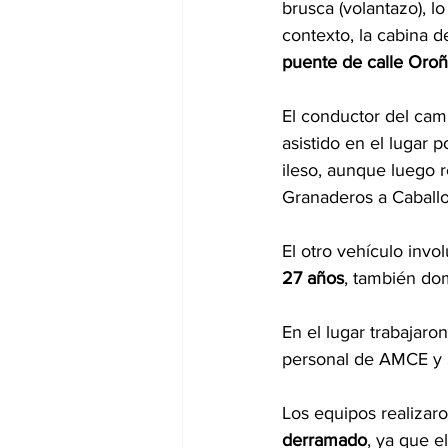
brusca (volantazo), l
contexto, la cabina 
puente de calle Oroñ
El conductor del cam
asistido en el lugar
ileso, aunque luego re
Granaderos a Caballo
El otro vehículo invo
27 años
, también do
En el lugar trabajar
personal de AMCE y S
Los equipos realizaro
derramado
, ya que e