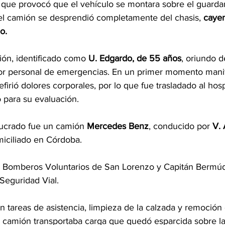
o que provocó que el vehículo se montara sobre el guardarr
del camión se desprendió completamente del chasis, 
cayen
o.
ión, identificado como 
U. Edgardo, de 55 años
, oriundo d
 por personal de emergencias. En un primer momento manif
firió dolores corporales, por lo que fue trasladado al hosp
 para su evaluación.
lucrado fue un camión 
Mercedes Benz
, conducido por 
V. 
miciliado en Córdoba.
on Bomberos Voluntarios de San Lorenzo y Capitán Bermúde
eguridad Vial. 
n tareas de asistencia, limpieza de la calzada y remoción
l camión transportaba carga que quedó esparcida sobre la