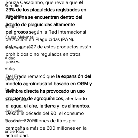
Souza Casadinho, que revela que 
el 
Serodino
29% de los plaguicidas registrados en 
Ibarlucea
Argentina se encuentran dentro del 
listado de plaguicidas altamente 
Rafaela
peligrosos
 según la Red Internacional 
Causa Malvinas
de Acción en Plaguicidas (PAN). 
Asimismo, 107 de estos productos están 
Recuerdos FM
prohibidos o no regulados en otros 
Aldao
países.
Voley
Del Frade remarcó que 
la expansión del 
Oliveros
modelo agroindustrial basado en OGM y 
Tenis
siembra directa ha provocado un uso 
creciente de agroquímicos
, afectando 
Reconquista
el agua, el aire, la tierra y los alimentos
. 
Judiciales
Desde la década del 90, el consumo 
pasó de 30 millones de litros por 
Elecciones 2025
campaña a más de 600 millones en la 
Entre Ríos
actualidad.