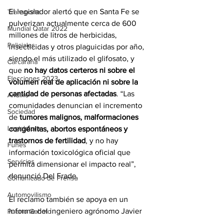
El legislador alertó que en Santa Fe se 
Transporte
pulverizan actualmente cerca de 600 
Mundial Qatar 2022
millones de litros de herbicidas, 
Policiales
insecticidas y otros plaguicidas por año, 
siendo el más utilizado el glifosato, y 
Carcarañá
que 
no hay datos certeros ni sobre el 
Elecciones 2023
volumen real de aplicación ni sobre la 
cantidad de personas afectadas
. “Las 
Andino
comunidades denuncian el incremento 
Sociedad
de 
tumores malignos, malformaciones 
Legislatura
congénitas, abortos espontáneos y 
trastornos de fertilidad
, y no hay 
Funes
información toxicológica oficial que 
Servicios
permita dimensionar el impacto real”, 
denunció Del Frade.
Comunicado de Prensa
Automovilismo
El reclamo también se apoya en un 
informe del ingeniero agrónomo Javier 
Puerto Gaboto