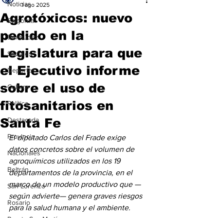
Noticias
1 ago 2025
Agrotóxicos: nuevo
Baigorria
pedido en la
Bermúdez
Legislatura para que
Sociales
el Ejecutivo informe
Deportes
sobre el uso de
Cultura
fitosanitarios en
Política
Santa Fe
Destacada
Provincia
El diputado Carlos del Frade exige 
datos concretos sobre el volumen de 
Nacionales
agroquímicos utilizados en los 19 
Beltrán
departamentos de la provincia, en el 
marco de un modelo productivo que —
San Lorenzo
según advierte— genera graves riesgos 
Rosario
para la salud humana y el ambiente.