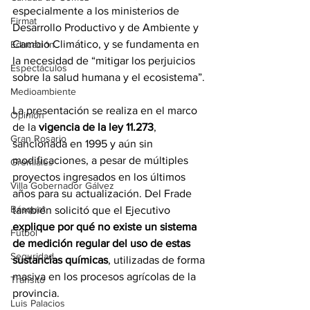
especialmente a los ministerios de 
Firmat
Desarrollo Productivo y de Ambiente y 
Cambio Climático, y se fundamenta en 
Educación
la necesidad de “mitigar los perjuicios 
Espectáculos
sobre la salud humana y el ecosistema”.
Medioambiente
La presentación se realiza en el marco 
Opinión
de la 
vigencia de la ley 11.273
, 
Gran Rosario
sancionada en 1995 y aún sin 
modificaciones, a pesar de múltiples 
Gremiales
proyectos ingresados en los últimos 
Villa Gobernador Gálvez
años para su actualización. Del Frade 
Básquet
también solicitó que el Ejecutivo 
explique por qué no existe un sistema 
Fútbol
de medición regular del uso de estas 
Seguridad
sustancias químicas
, utilizadas de forma 
masiva en los procesos agrícolas de la 
Tránsito
provincia.
Luis Palacios