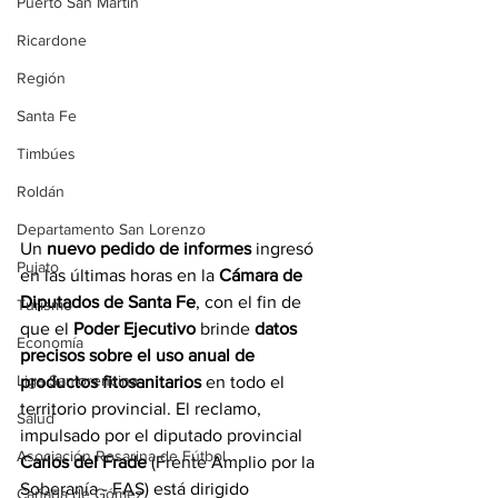
Puerto San Martín
Ricardone
Región
Santa Fe
Timbúes
Roldán
Departamento San Lorenzo
Un 
nuevo pedido de informes
 ingresó 
Pujato
en las últimas horas en la 
Cámara de 
Diputados de Santa Fe
, con el fin de 
Turismo
que el 
Poder Ejecutivo
 brinde 
datos 
Economía
precisos sobre el uso anual de 
Liga Sanlorencina
productos fitosanitarios
 en todo el 
territorio provincial. El reclamo, 
Salud
impulsado por el diputado provincial 
Asociación Rosarina de Fútbol
Carlos del Frade
 (Frente Amplio por la 
Soberanía - FAS) está dirigido 
Cañada de Gómez