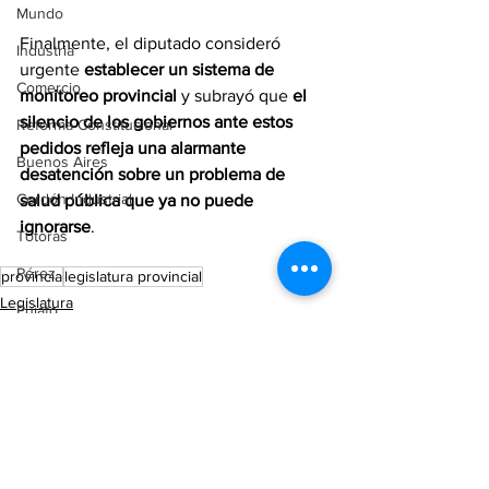
Mundo
Finalmente, el diputado consideró 
Industria
urgente 
establecer un sistema de 
Comercio
monitoreo provincial
 y subrayó que 
el 
silencio de los gobiernos ante estos 
Reforma Constitucional
pedidos refleja una alarmante 
Buenos Aires
desatención sobre un problema de 
Cordón Industrial
salud pública que ya no puede 
ignorarse
.
Totoras
Pérez
provincia
legislatura provincial
Legislatura
Pujato
Provincia
Campo
Internacionales
Victoria (ER)
Villa Mugueta