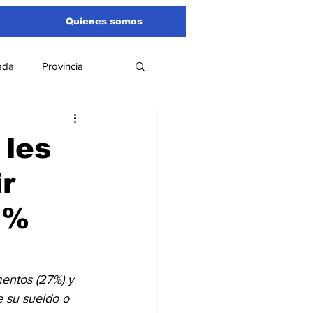
Quienes somos
ada
Provincia
Región
Santa Fe
 les
ir
Liga Sanlorencina
7%
spectáculos
mentos (27%) y 
 su sueldo o 