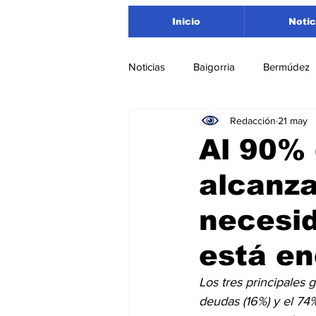
Inicio
Notic
Noticias
Baigorria
Bermúdez
Redacción
21 may
Nacionales
Beltrán
San
Al 90% 
alcanza
Timbúes
Roldán
Depar
necesid
Salud
Asociación Rosarina d
está e
Los tres principales 
Medioambiente
deudas (16%) y el 74