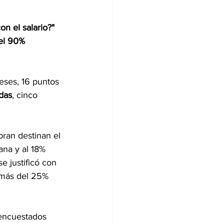
n el salario?"
el 90% 
eses, 16 puntos 
das
, cinco 
bran destinan el 
na y al 18% 
 justificó con 
 más del 25% 
 encuestados 