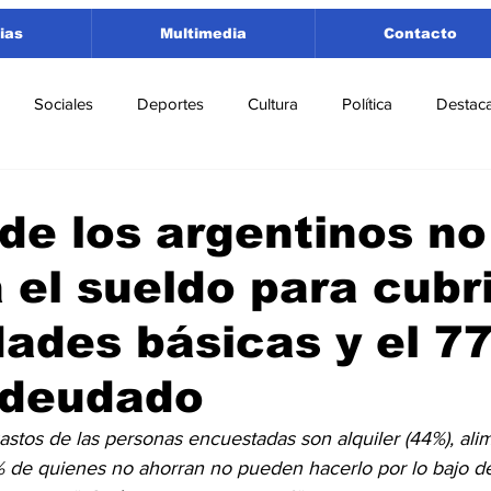
ias
Multimedia
Contacto
Sociales
Deportes
Cultura
Política
Destac
 Lorenzo
Rosario
Puerto San Martín
Ricardone
de los argentinos no
 el sueldo para cubr
tamento San Lorenzo
Pujato
Turismo
Economía
ades básicas y el 7
e Fútbol
Cañada de Gómez
Firmat
Educación
E
ndeudado
gastos de las personas encuestadas son alquiler (44%), ali
% de quienes no ahorran no pueden hacerlo por lo bajo de