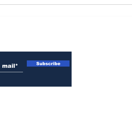
Myriam Bregman: “hay
El 
que llenar las calles
visi
contra la ley de
entr
extranjerización de
nov
 electrónico
tierras”
Subscribe
© 2021-2026 by EL OJO INFO | Todos los Derechos Reservados.
Fray Luis Beltrán, Santa Fe, Argentina