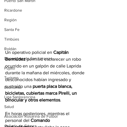
Puerto San Martín
Ricardone
Región
Santa Fe
Timbúes
Roldán
Un operativo policial en 
Capitán 
Departamento San Lorenzo
Bermúdez
 permitió esclarecer un robo 
ocurrido en un galpón de calle Laprida 
Pujato
durante la mañana del miércoles, donde 
Turismo
desconocidos habían ingresado y 
sustraído una 
puerta placa blanca, 
Economía
bicicletas, cubiertas marca Pirelli, un 
Liga Sanlorencina
binocular y otros elementos
.
Salud
En horas posteriores, mientras el 
Asociación Rosarina de Fútbol
personal del 
Comando 
Cañada de Gómez