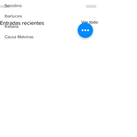
Serodino
Ibarlucea
Ver todo
Entradas recientes
Rafaela
Causa Malvinas
Recuerdos FM
Aldao
Voley
Oliveros
Tenis
Reconquista
Judiciales
Elecciones 2025
Entre Ríos