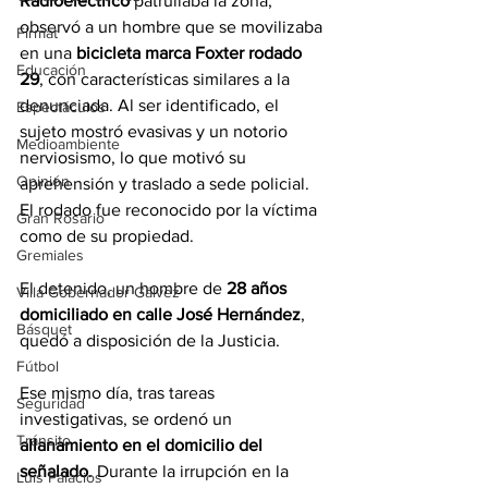
Radioeléctrico
 patrullaba la zona, 
observó a un hombre que se movilizaba 
Firmat
en una 
bicicleta marca Foxter rodado 
Educación
29
, con características similares a la 
denunciada. Al ser identificado, el 
Espectáculos
sujeto mostró evasivas y un notorio 
Medioambiente
nerviosismo, lo que motivó su 
Opinión
aprehensión y traslado a sede policial. 
El rodado fue reconocido por la víctima 
Gran Rosario
como de su propiedad.
Gremiales
El detenido, un hombre de 
28 años 
Villa Gobernador Gálvez
domiciliado en calle José Hernández
, 
Básquet
quedó a disposición de la Justicia.
Fútbol
Ese mismo día, tras tareas 
Seguridad
investigativas, se ordenó un 
Tránsito
allanamiento en el domicilio del 
señalado
. Durante la irrupción en la 
Luis Palacios