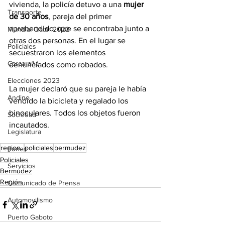
vivienda, la policía detuvo a una 
mujer 
Transporte
de 30 años
, pareja del primer 
aprehendido, que se encontraba junto a 
Mundial Qatar 2022
otras dos personas. En el lugar se 
Policiales
secuestraron los elementos 
Carcarañá
denunciados como robados.
Elecciones 2023
La mujer declaró que su pareja le había 
Andino
vendido la bicicleta y regalado los 
binoculares. Todos los objetos fueron 
Sociedad
incautados.
Legislatura
region..
policiales
bermudez
Funes
Policiales
Servicios
Bermúdez
Región
Comunicado de Prensa
Automovilismo
Puerto Gaboto