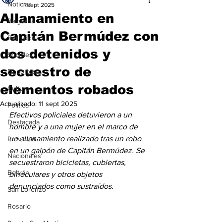
Noticias
11 sept 2025
Allanamiento en
Baigorria
Capitán Bermúdez con
Bermúdez
dos detenidos y
Sociales
secuestro de
Deportes
elementos robados
Cultura
Actualizado:
11 sept 2025
Política
Efectivos policiales detuvieron a un 
Destacada
hombre y a una mujer en el marco de 
un allanamiento realizado tras un robo 
Provincia
en un galpón de Capitán Bermúdez. Se 
Nacionales
secuestraron bicicletas, cubiertas, 
Beltrán
binoculares y otros objetos 
denunciados como sustraídos. 
San Lorenzo
Rosario