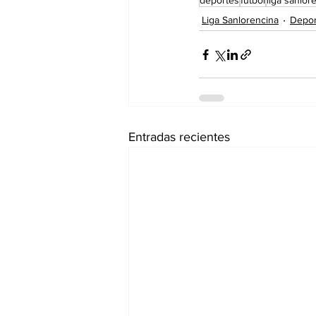
deportes
futbol
liga sanlor
Liga Sanlorencina
Depor
Entradas recientes