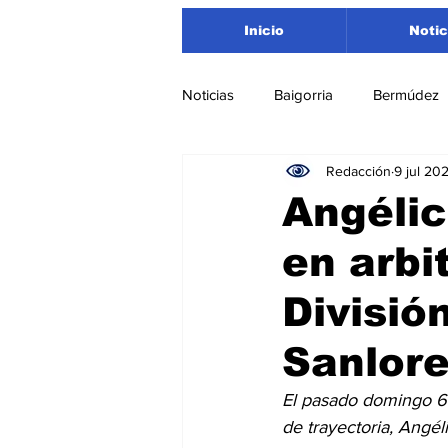
Inicio
Notic
Noticias
Baigorria
Bermúdez
Redacción
9 jul 20
Nacionales
Beltrán
San
Angélic
en arbi
Timbúes
Roldán
Depar
Divisió
Salud
Asociación Rosarina d
Sanlor
El pasado domingo 6 
Medioambiente
de trayectoria, Angél