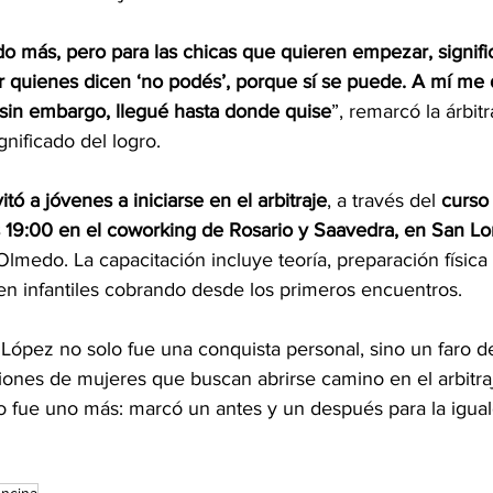
ido más, pero para las chicas que quieren empezar, signi
or quienes dicen ‘no podés’, porque sí se puede. A mí me 
y sin embargo, llegué hasta donde quise
”, remarcó la árbit
nificado del logro.
vitó a jóvenes a iniciarse en el arbitraje
, a través del 
curso 
as 19:00 en el coworking de Rosario y Saavedra, en San L
Olmedo. La capacitación incluye teoría, preparación física 
 en infantiles cobrando desde los primeros encuentros.
López no solo fue una conquista personal, sino un faro de
ones de mujeres que buscan abrirse camino en el arbitraj
o fue uno más: marcó un antes y un después para la igual