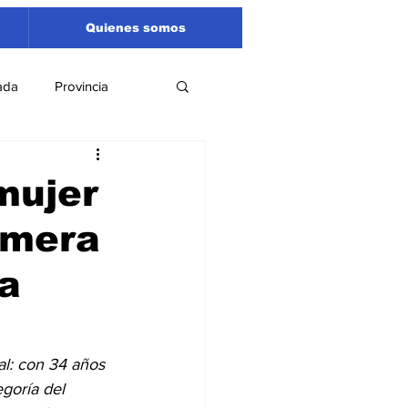
Quienes somos
ada
Provincia
Región
Santa Fe
mujer
rimera
Liga Sanlorencina
ga
spectáculos
al: con 34 años 
goría del 