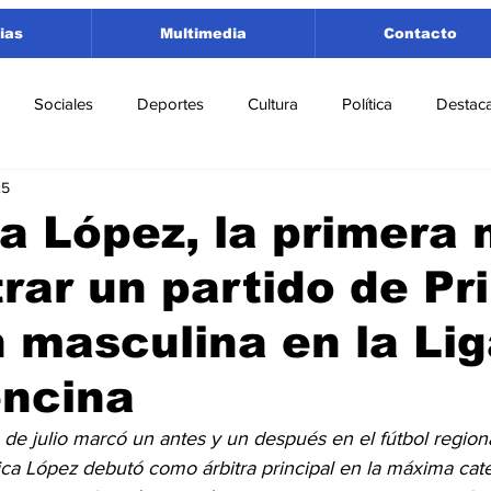
ias
Multimedia
Contacto
Sociales
Deportes
Cultura
Política
Destac
25
 Lorenzo
Rosario
Puerto San Martín
Ricardone
a López, la primera 
trar un partido de P
tamento San Lorenzo
Pujato
Turismo
Economía
n masculina en la Li
e Fútbol
Cañada de Gómez
Firmat
Educación
E
encina
de julio marcó un antes y un después en el fútbol region
ica López debutó como árbitra principal en la máxima cate