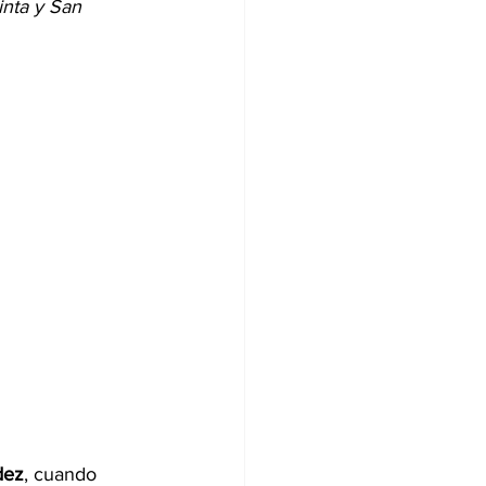
inta y San 
dez
, cuando 