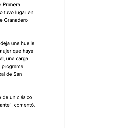
e Primera 
ro tuvo lugar en 
de Granadero 
deja una huella 
mujer que haya 
al, una carga 
al programa 
pal de San 
e de un clásico 
ante
”, comentó.