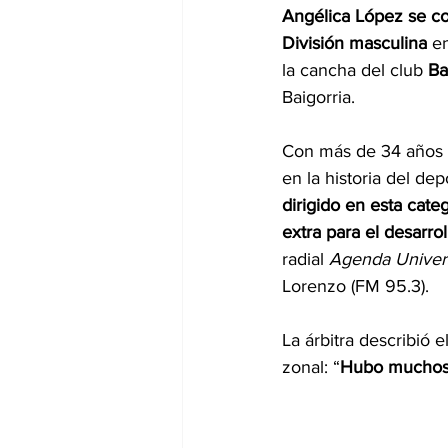
Angélica López se con
División
masculina 
en
la cancha del club 
Ba
Baigorria.
Con más de 34 años d
en la historia del dep
dirigido en esta cate
extra para el desarrol
radial 
Agenda Univer
Lorenzo (FM 95.3).
La árbitra describió e
zonal: “
Hubo muchos a