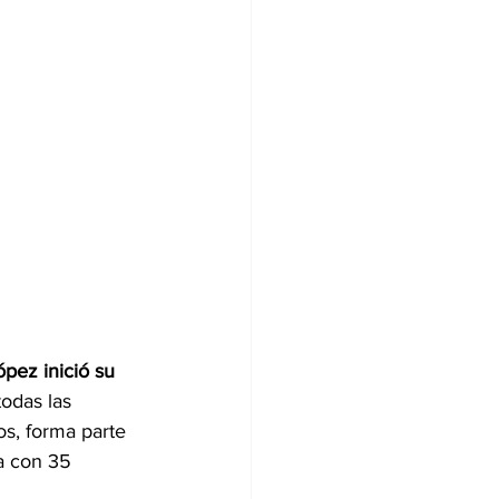
ópez inició su 
todas las 
os, forma parte 
a con 35 