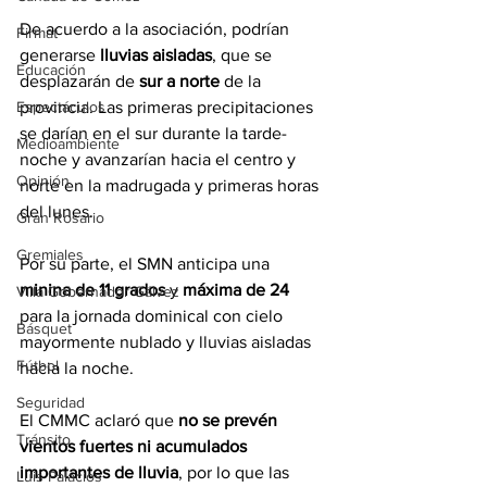
De acuerdo a la asociación, podrían 
Firmat
generarse 
lluvias aisladas
, que se 
Educación
desplazarán de 
sur a norte
 de la 
provincia. Las primeras precipitaciones 
Espectáculos
se darían en el sur durante la tarde-
Medioambiente
noche y avanzarían hacia el centro y 
Opinión
norte en la madrugada y primeras horas 
del lunes. 
Gran Rosario
Gremiales
Por su parte, el SMN anticipa una 
minina de 11 grados 
y
 máxima de 24
Villa Gobernador Gálvez
para la jornada dominical con cielo 
Básquet
mayormente nublado y lluvias aisladas 
Fútbol
hacia la noche.
Seguridad
El CMMC aclaró que 
no se prevén 
Tránsito
vientos fuertes ni acumulados 
importantes de lluvia
, por lo que las 
Luis Palacios