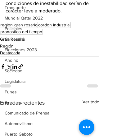
condiciones de inestabilidad serían de 
Transporte
carácter leve a moderado.
Mundial Qatar 2022
region.
gran rosario
cordon industrial
Policiales
pronostico del tiempo
Gran Rosario
Carcarañá
Región
Elecciones 2023
Destacada
Andino
Sociedad
Legislatura
Funes
Ver todo
Entradas recientes
Servicios
Comunicado de Prensa
Automovilismo
Puerto Gaboto