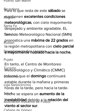
Puerto San Martín
Ricardone
Para lo que resta de este 
sábado
 se 
mantienen 
excelentes condiciones 
Región
meteorológicas
, con cielo mayormente 
Santa Fe
despejado y ambiente agradable. EL 
Servicio Meteorológico Nacional (SMN) 
Timbúes
pronostica una 
máxima de 22 grados
 en 
Roldán
la región metropolitana con 
cielo parcial 
Departamento San Lorenzo
a mayormente nublado hacia la noche.
Pujato
En tanto, el Centro de Monitoreo 
Turismo
Meteorológico y Climático (CMMC) 
informó que el 
domingo
 continuará 
Economía
estable durante la mañana y primeras 
Liga Sanlorencina
horas de la tarde, pero hacia la tarde-
Salud
noche se espera un 
aumento de la 
inestabilidad
 debido a la 
rotación del 
Asociación Rosarina de Fútbol
viento al sector sur
. 
Cañada de Gómez