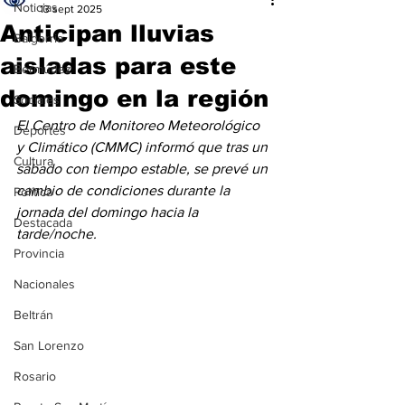
Noticias
13 sept 2025
Anticipan lluvias
Baigorria
aisladas para este
Bermúdez
domingo en la región
Sociales
El Centro de Monitoreo Meteorológico 
Deportes
y Climático (CMMC) informó que tras un 
Cultura
sábado con tiempo estable, se prevé un 
cambio de condiciones durante la 
Política
jornada del domingo hacia la 
Destacada
tarde/noche.
Provincia
Nacionales
Beltrán
San Lorenzo
Rosario