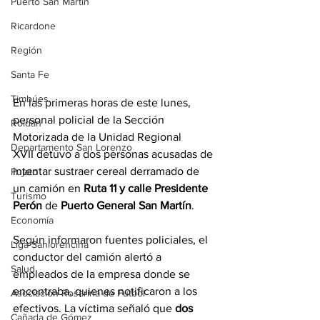
Puerto San Martín
Ricardone
Región
Santa Fe
Timbúes
En las primeras horas de este lunes, 
personal policial de la Sección 
Roldán
Motorizada de la Unidad Regional 
Departamento San Lorenzo
XVII detuvo a dos personas acusadas de 
intentar sustraer cereal derramado de 
Pujato
un camión en 
Ruta 11 y calle Presidente 
Turismo
Perón
 de 
Puerto General San Martín
.
Economía
Según informaron fuentes policiales, el 
Liga Sanlorencina
conductor del camión alertó a 
Salud
empleados de la empresa donde se 
encontraba, quienes notificaron a los 
Asociación Rosarina de Fútbol
efectivos. La víctima señaló que 
dos 
Cañada de Gómez