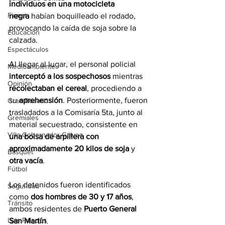
individuos en una motocicleta 
Firmat
negra
 habían boquilleado el rodado, 
provocando la caída de soja sobre la 
Educación
calzada.
Espectáculos
Al llegar al lugar, el personal policial 
Medioambiente
interceptó a los sospechosos
 mientras 
Opinión
recolectaban el cereal
, procediendo a 
su 
aprehensión
. Posteriormente, fueron 
Gran Rosario
trasladados a la Comisaría 5ta, junto al 
Gremiales
material secuestrado, consistente en 
Villa Gobernador Gálvez
una bolsa de arpillera con 
aproximadamente 20 kilos de soja
 y 
Básquet
otra vacía
.
Fútbol
Los detenidos fueron identificados 
Seguridad
como 
dos hombres de 30 y 17 años
, 
Tránsito
ambos residentes de 
Puerto General 
Luis Palacios
San Martín
.