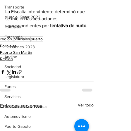
Transporte
La Fiscalía interviniente determinó que 
Mundial Qatar 2022
se inicien las actuaciones 
correspondientes por 
tentativa de hurto
.
Policiales
Carcarañá
region.
policiales
puerto
Policiales
Elecciones 2023
Puerto San Martín
Andino
Región
Sociedad
Legislatura
Funes
Servicios
Ver todo
Entradas recientes
Comunicado de Prensa
Automovilismo
Puerto Gaboto