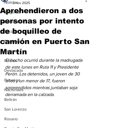
Noticias
3 nov 2025
Aprehendieron a dos
Baigorria
personas por intento
Bermúdez
de boquilleo de
Sociales
camión en Puerto San
Deportes
Martín
Cultura
El hecho ocurrió durante la madrugada 
Política
de este lunes en Ruta 11 y Presidente 
Destacada
Perón. Los detenidos, un joven de 30 
Provincia
años y un menor de 17, fueron 
sorprendidos mientras juntaban soja 
Nacionales
derramada en la calzada.
Beltrán
San Lorenzo
Rosario