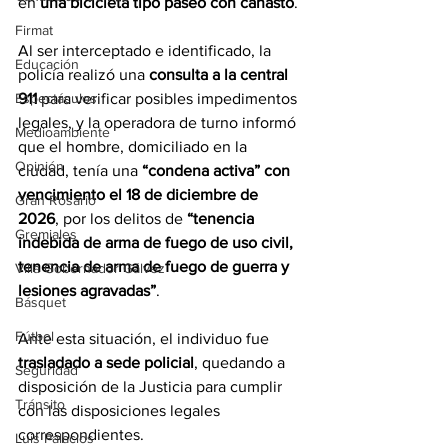
en 
una bicicleta tipo paseo con canasto
. 
Firmat
Al ser interceptado e identificado, la 
Educación
policía realizó una 
consulta a la central 
911
 para verificar posibles impedimentos 
Espectáculos
legales, y la operadora de turno informó 
Medioambiente
que el hombre, domiciliado en la 
Opinión
ciudad, tenía una 
“condena activa” con 
vencimiento el 18 de diciembre de 
Gran Rosario
2026
, por los delitos de 
“tenencia 
Gremiales
indebida de arma de fuego de uso civil, 
tenencia de arma de fuego de guerra y 
Villa Gobernador Gálvez
lesiones agravadas”
.
Básquet
Fútbol
Ante esta situación, el individuo fue 
trasladado a sede policial
, quedando a 
Seguridad
disposición de la Justicia para cumplir 
Tránsito
con las disposiciones legales 
correspondientes.
Luis Palacios