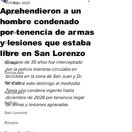
Noticias
9 jun 2025
Aprehendieron a un
Baigorria
hombre condenado
Bermúdez
por tenencia de armas
Sociales
y lesiones que estaba
Deportes
libre en San Lorenzo
Cultura
El sujeto de 35 años fue interceptado 
Política
por la policía mientras circulaba en 
Destacada
bicicleta en la zona de San Juan y Dr. 
Provincia
M. Cabral este domingo al mediodía. 
Tenía una condena vigente hasta 
Nacionales
diciembre de 2026 por tenencia ilegal 
Beltrán
de armas y lesiones agravadas.
San Lorenzo
Rosario