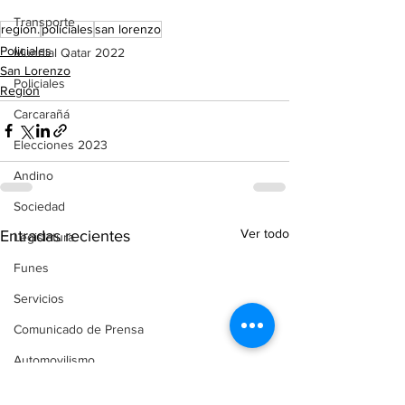
Transporte
region.
policiales
san lorenzo
Policiales
Mundial Qatar 2022
San Lorenzo
Policiales
Región
Carcarañá
Elecciones 2023
Andino
Sociedad
Ver todo
Entradas recientes
Legislatura
Funes
Servicios
Comunicado de Prensa
Automovilismo
Puerto Gaboto