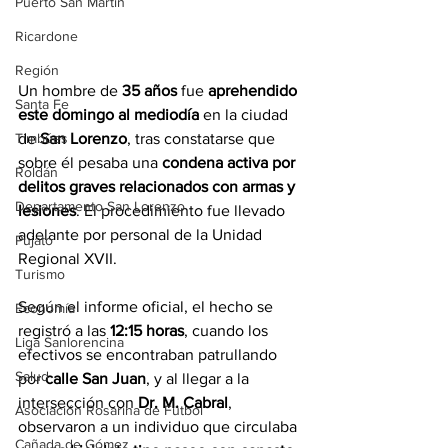
Puerto San Martín
Ricardone
Región
Un hombre de 
35 años
 fue 
aprehendido 
Santa Fe
este domingo al mediodía
 en la ciudad 
de 
San Lorenzo
, tras constatarse que 
Timbúes
sobre él pesaba una 
condena activa por 
Roldán
delitos graves relacionados con armas y 
Departamento San Lorenzo
lesiones
. El procedimiento fue llevado 
adelante por personal de la Unidad 
Pujato
Regional XVII.
Turismo
Según el informe oficial, el hecho se 
Economía
registró a las 
12:15 horas
, cuando los 
Liga Sanlorencina
efectivos se encontraban patrullando 
Salud
por 
calle San Juan
, y al llegar a la 
intersección con 
Dr. M. Cabral
, 
Asociación Rosarina de Fútbol
observaron a un individuo que circulaba 
Cañada de Gómez