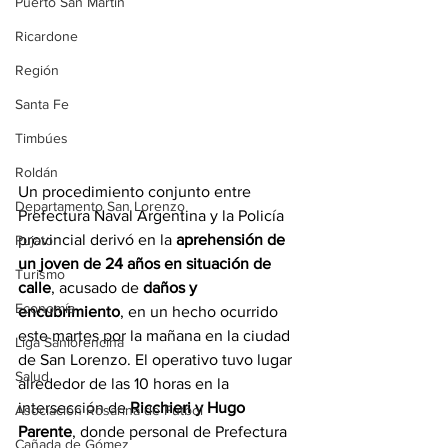
Puerto San Martín
Ricardone
Región
Santa Fe
Timbúes
Roldán
Un procedimiento conjunto entre 
Departamento San Lorenzo
Prefectura Naval Argentina y la Policía 
provincial derivó en la 
aprehensión de 
Pujato
un joven de 24 años en situación de 
Turismo
calle
, acusado de 
daños y 
Economía
encubrimiento
, en un hecho ocurrido 
este martes por la mañana en la ciudad 
Liga Sanlorencina
de San Lorenzo. El operativo tuvo lugar 
Salud
alrededor de las 10 horas en la 
intersección de 
Ricchieri y Hugo 
Asociación Rosarina de Fútbol
Parente
, donde personal de Prefectura 
Cañada de Gómez