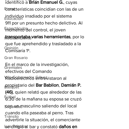
identificó a 
Brian Emanuel G.
, cuyas 
Firmat
características coincidían con las de un 
individuo irradiado por el sistema 
Educación
911 por un presunto hecho delictivo. Al 
Espectáculos
momento del control, el joven 
transportaba varias herramientas
, por lo 
Medioambiente
que fue aprehendido y trasladado a la 
Opinión
Comisaría 1ª.
Gran Rosario
En el marco de la investigación, 
Gremiales
efectivos del Comando 
Villa Gobernador Gálvez
Radioeléctrico entrevistaron al 
propietario del 
Bar Babilon
, 
Damián P. 
Básquet
(46)
, quien relató que alrededor de las 
Fútbol
6:30 de la mañana su esposa se cruzó 
con un masculino saliendo del local 
Seguridad
cuando ella paseaba al perro. Tras 
Tránsito
advertirle la situación, el comerciante 
Luis Palacios
se dirigió al bar y constató 
daños en 