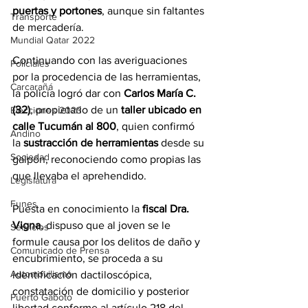
puertas y portones
, aunque sin faltantes 
Transporte
de mercadería.
Mundial Qatar 2022
Continuando con las averiguaciones 
Policiales
por la procedencia de las herramientas, 
Carcarañá
la policía logró dar con 
Carlos María C. 
(32)
, propietario de un 
taller ubicado en 
Elecciones 2023
calle Tucumán al 800
, quien confirmó 
Andino
la 
sustracción de herramientas
 desde su 
Sociedad
galpón, reconociendo como propias las 
que llevaba el aprehendido.
Legislatura
Funes
Puesta en conocimiento la 
fiscal Dra. 
Vigna
, dispuso que al joven se le 
Servicios
formule causa por los delitos de daño y 
Comunicado de Prensa
encubrimiento, se proceda a su 
Automovilismo
identificación dactiloscópica, 
constatación de domicilio y posterior 
Puerto Gaboto
libertad conforme al artículo 218 del 