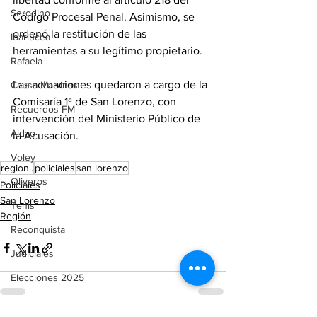
Serodino
Código Procesal Penal. Asimismo, se 
ordenó la restitución de las 
Ibarlucea
herramientas a su legítimo propietario.
Rafaela
Las actuaciones quedaron a cargo de la 
Causa Malvinas
Comisaría 1ª de San Lorenzo, con 
Recuerdos FM
intervención del Ministerio Público de 
Aldao
la Acusación.
Voley
region..
policiales
san lorenzo
Oliveros
Policiales
San Lorenzo
Tenis
Región
Reconquista
Judiciales
Elecciones 2025
Entre Ríos