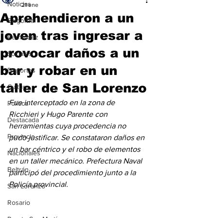
Noticias
21 ene
Aprehendieron a un
Baigorria
joven tras ingresar a
Bermúdez
provocar daños a un
Sociales
bar y robar en un
Deportes
taller de San Lorenzo
Cultura
Fue interceptado en la zona de 
Política
Ricchieri y Hugo Parente con 
Destacada
herramientas cuya procedencia no 
Provincia
pudo justificar. Se constataron daños en 
un bar céntrico y el robo de elementos 
Nacionales
en un taller mecánico. Prefectura Naval 
Beltrán
participó del procedimiento junto a la 
Policía provincial.
San Lorenzo
Rosario