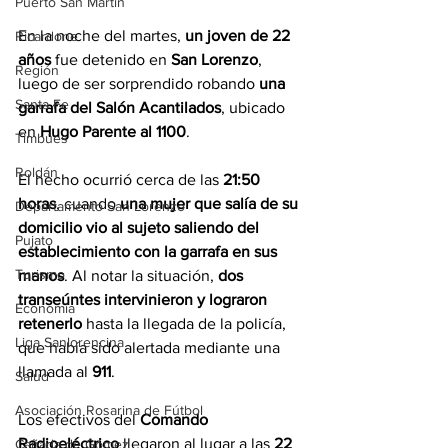
Puerto San Martín
En la noche del martes, 
un joven de 22 
Ricardone
años
 fue detenido en 
San Lorenzo
, 
Región
luego de ser sorprendido robando 
una 
Santa Fe
garrafa del Salón Acantilados
, ubicado 
en 
Hugo Parente al 1100
.
Timbúes
Roldán
El hecho ocurrió cerca de las 
21:50 
horas
, cuando 
una mujer que salía de su 
Departamento San Lorenzo
domicilio vio al sujeto saliendo del 
Pujato
establecimiento con la garrafa en sus 
Turismo
manos
. Al notar la situación, 
dos 
transeúntes intervinieron y lograron 
Economía
retenerlo
 hasta la llegada de la policía, 
Liga Sanlorencina
que había sido alertada mediante una 
llamada al 
911
.
Salud
Asociación Rosarina de Fútbol
Los efectivos del 
Comando 
Radioeléctrico
 llegaron al lugar a las 
22 
Cañada de Gómez