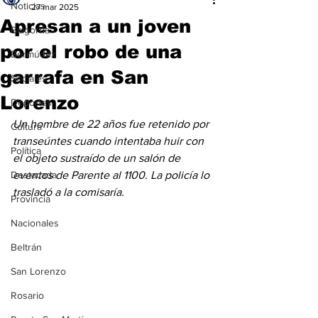
Noticias
27 mar 2025
Apresan a un joven
Baigorria
por el robo de una
Bermúdez
garrafa en San
Sociales
Lorenzo
Deportes
Un hombre de 22 años fue retenido por 
Cultura
transeúntes cuando intentaba huir con 
Política
el objeto sustraído de un salón de 
Destacada
eventos de Parente al 1100. La policía lo 
trasladó a la comisaría.
Provincia
Nacionales
Beltrán
San Lorenzo
Rosario