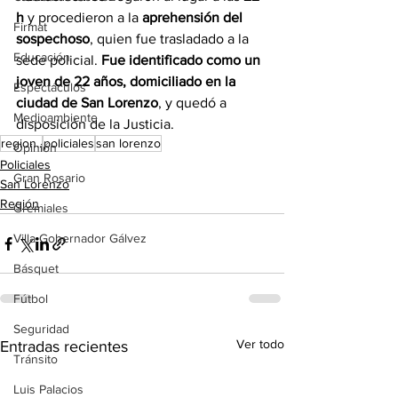
h
 y procedieron a la 
aprehensión del 
Firmat
sospechoso
, quien fue trasladado a la 
Educación
sede policial. 
Fue identificado como un 
joven de 22 años, domiciliado en la 
Espectáculos
ciudad de San Lorenzo
, y quedó a 
Medioambiente
disposición de la Justicia.
region..
policiales
san lorenzo
Opinión
Policiales
Gran Rosario
San Lorenzo
Región
Gremiales
Villa Gobernador Gálvez
Básquet
Fútbol
Seguridad
Ver todo
Entradas recientes
Tránsito
Luis Palacios