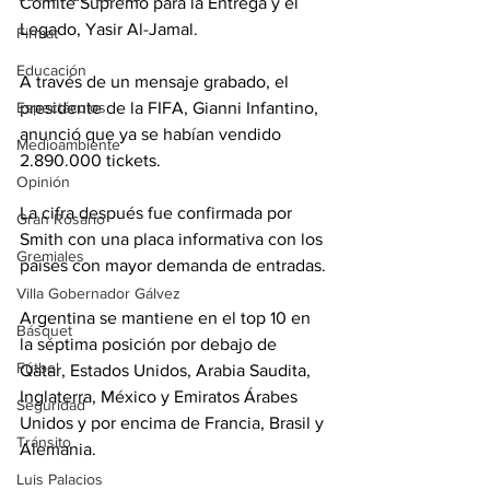
Comité Supremo para la Entrega y el 
Legado, Yasir Al-Jamal.
Firmat
Educación
A través de un mensaje grabado, el 
presidente de la FIFA, Gianni Infantino, 
Espectáculos
anunció que ya se habían vendido 
Medioambiente
2.890.000 tickets.
Opinión
La cifra después fue confirmada por 
Gran Rosario
Smith con una placa informativa con los 
Gremiales
países con mayor demanda de entradas.
Villa Gobernador Gálvez
Argentina se mantiene en el top 10 en 
Básquet
la séptima posición por debajo de 
Fútbol
Qatar, Estados Unidos, Arabia Saudita, 
Inglaterra, México y Emiratos Árabes 
Seguridad
Unidos y por encima de Francia, Brasil y 
Tránsito
Alemania.
Luis Palacios