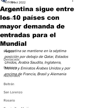
Noticias
19 oct 2022
Argentina sigue entre
Baigorria
los 10 países con
Bermúdez
mayor demanda de
Sociales
entradas para el
Deportes
Mundial
Cultura
Argentina se mantiene en la séptima 
Política
posición por debajo de Qatar, Estados 
Destacada
Unidos, Arabia Saudita, Inglaterra, 
Provincia
México y Emiratos Árabes Unidos y por 
encima de Francia, Brasil y Alemania
Nacionales
Beltrán
San Lorenzo
Rosario