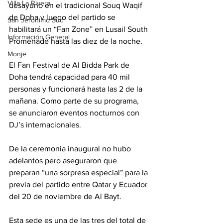
Villa La Rivera
desayuno en el tradicional Souq Waqif 
de Doha y luego del partido se 
San Jerónimo Sud
habilitará un “Fan Zone” en Lusail South 
Información General
Promenade hasta las diez de la noche.
Monje
El Fan Festival de Al Bidda Park de 
Doha tendrá capacidad para 40 mil 
personas y funcionará hasta las 2 de la 
mañana. Como parte de su programa, 
se anunciaron eventos nocturnos con 
DJ’s internacionales.
De la ceremonia inaugural no hubo 
adelantos pero aseguraron que 
preparan “una sorpresa especial” para la 
previa del partido entre Qatar y Ecuador 
del 20 de noviembre de Al Bayt.
Esta sede es una de las tres del total de 