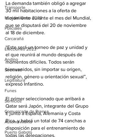
La demanda también obligó a agregar 
Transporte
30 mil habitaciones a la oferta de 
alojamiento durante el mes del Mundial, 
Mundial Qatar 2022
que se disputará del 20 de noviembre 
Policiales
al 18 de diciembre.
Carcarañá
“Este será un torneo de paz y unidad y 
Elecciones 2023
el que reunirá al mundo después de 
Andino
momentos difíciles. Todos serán 
bienvenidos, sin importar su origen, 
Sociedad
religión, género u orientación sexual”, 
Legislatura
expresó Infantino.
Funes
El primer seleccionado que arribará a 
Servicios
Qatar será Japón, integrante del Grupo 
Comunicado de Prensa
E junto a España, Alemania y Costa 
Rica, y habrá un total de 74 canchas a 
Automovilismo
disposición para el entrenamiento de 
Puerto Gaboto
todas las delegaciones.