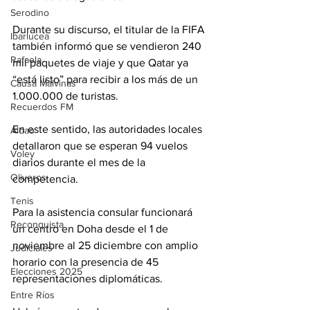
Serodino
Durante su discurso, el titular de la FIFA 
Ibarlucea
también informó que se vendieron 240 
Rafaela
mil paquetes de viaje y que Qatar ya 
“está listo” para recibir a los más de un 
Causa Malvinas
1.000.000 de turistas.
Recuerdos FM
En este sentido, las autoridades locales 
Aldao
detallaron que se esperan 94 vuelos 
Voley
diarios durante el mes de la 
Oliveros
competencia.
Tenis
Para la asistencia consular funcionará 
Reconquista
un centro en Doha desde el 1 de 
noviembre al 25 diciembre con amplio 
Judiciales
horario con la presencia de 45 
Elecciones 2025
representaciones diplomáticas.
Entre Ríos