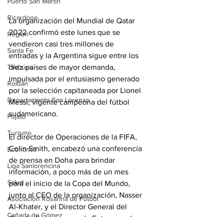
Puerto San Martín
Ricardone
La organización del Mundial de Qatar 
2022 confirmó este lunes que se 
Región
vendieron casi tres millones de 
Santa Fe
entradas y la Argentina sigue entre los 
diez países de mayor demanda, 
Timbúes
impulsada por el entusiasmo generado 
Roldán
por la selección capitaneada por Lionel 
Departamento San Lorenzo
Messi, vigente campeona del fútbol 
sudamericano.
Pujato
Turismo
El director de Operaciones de la FIFA, 
Colin Smith, encabezó una conferencia 
Economía
de prensa en Doha para brindar 
Liga Sanlorencina
información, a poco más de un mes 
Salud
para el inicio de la Copa del Mundo, 
junto al CEO de la organización, Nasser 
Asociación Rosarina de Fútbol
Al-Khater, y el Director General del 
Cañada de Gómez