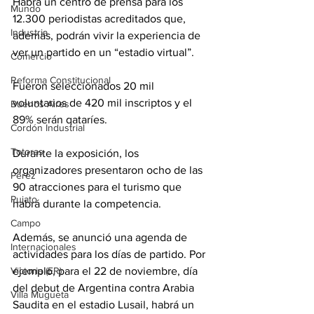
Habrá un centro de prensa para los 
Mundo
12.300 periodistas acreditados que, 
Industria
además, podrán vivir la experiencia de 
ver un partido en un “estadio virtual”.
Comercio
Reforma Constitucional
Fueron seleccionados 20 mil 
voluntarios de 420 mil inscriptos y el 
Buenos Aires
89% serán qataríes.
Cordón Industrial
Totoras
Durante la exposición, los 
organizadores presentaron ocho de las 
Pérez
90 atracciones para el turismo que 
Pujato
habrá durante la competencia.
Campo
Además, se anunció una agenda de 
Internacionales
actividades para los días de partido. Por 
ejemplo, para el 22 de noviembre, día 
Victoria (ER)
del debut de Argentina contra Arabia 
Villa Mugueta
Saudita en el estadio Lusail, habrá un 