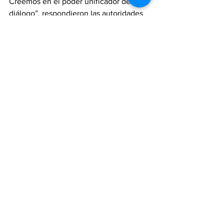
Creemos en el poder unificador del 
diálogo”, respondieron las autoridades 
qataríes.
“FIFA está en diálogo permanente con 
la Organización Internacional del 
Trabajo“, afirmó Smith sobre las 
violaciones a los derechos laborales 
que fueron denunciados por diferentes 
organizaciones durante las obras de 
infraestructura del Mundial.
Sobre el alcohol, el propio Smith ratificó 
que habrá expendio en los perímetros 
de los estadios antes y después de los 
partidos y durante el juego habrá venta 
de cerveza sin alcohol de uno de los 
patrocinadores.
deportes
futbol
Mundial Qatar