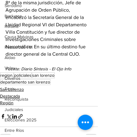
8ª de la misma jurisdicción, Jefe de 
Serodino
Agrupación de Orden Público, 
Ibarlucea
encabezó la Secretaría General de la 
Unidad Regional VI del Departamento 
Rafaela
Villa Constitución y fue director de 
Causa Malvinas
Investigaciones Criminales sobre 
Narcotráfico. En su último destino fue 
Recuerdos FM
director general de la Central OJO.
Aldao
Voley
Fuente: Diario Síntesis - El Ojo Info
region.
policiales
san lorenzo
Oliveros
departamento san lorenzo
Tenis
San Lorenzo
Destacada
Reconquista
Región
Judiciales
Elecciones 2025
Entre Ríos