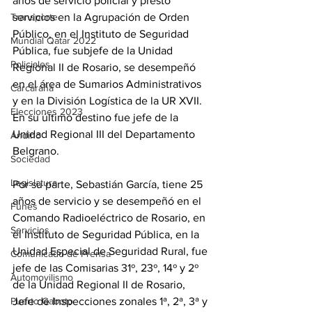
años de servicio policial y prestó 
servicios en la Agrupación de Orden 
Transporte
Público, en el Instituto de Seguridad 
Mundial Qatar 2022
Pública, fue subjefe de la Unidad 
Policiales
Regional II de Rosario, se desempeñó 
en el área de Sumarios Administrativos 
Carcarañá
y en la División Logística de la UR XVII. 
Elecciones 2023
En su último destino fue jefe de la 
Unidad Regional III del Departamento 
Andino
Belgrano.
Sociedad
Legislatura
Por su parte, Sebastián García, tiene 25 
años de servicio y se desempeñó en el 
Funes
Comando Radioeléctrico de Rosario, en 
Servicios
el Instituto de Seguridad Pública, en la 
Unidad Especial de Seguridad Rural, fue 
Comunicado de Prensa
jefe de las Comisarias 31º, 23º, 14º y 2º 
Automovilismo
de la Unidad Regional II de Rosario, 
Jefe de Inspecciones zonales 1ª, 2ª, 3ª y 
Puerto Gaboto