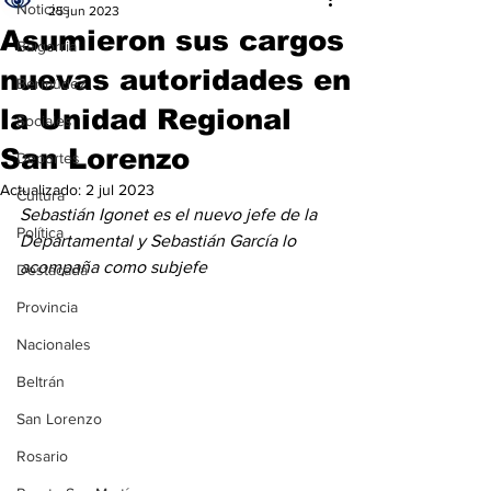
Noticias
25 jun 2023
Asumieron sus cargos
Baigorria
nuevas autoridades en
Bermúdez
la Unidad Regional
Sociales
San Lorenzo
Deportes
Actualizado:
2 jul 2023
Cultura
Sebastián Igonet es el nuevo jefe de la 
Política
Departamental y Sebastián García lo 
acompaña como subjefe
Destacada
Provincia
Nacionales
Beltrán
San Lorenzo
Rosario