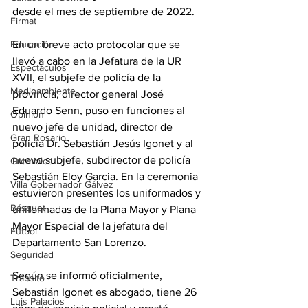
desde el mes de septiembre de 2022.
Firmat
En un breve acto protocolar que se 
Educación
llevó a cabo en la Jefatura de la UR 
Espectáculos
XVII, el subjefe de policía de la 
Medioambiente
provincia, director general José 
Eduardo Senn, puso en funciones al 
Opinión
nuevo jefe de unidad, director de 
Gran Rosario
policía Dr. Sebastián Jesús Igonet y al 
nuevo subjefe, subdirector de policía 
Gremiales
Sebastián Eloy Garcia. En la ceremonia 
Villa Gobernador Gálvez
estuvieron presentes los uniformados y 
Básquet
uniformadas de la Plana Mayor y Plana 
Mayor Especial de la jefatura del 
Fútbol
Departamento San Lorenzo. 
Seguridad
Según se informó oficialmente, 
Tránsito
Sebastián Igonet es abogado, tiene 26 
Luis Palacios