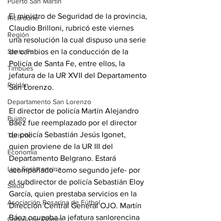
Puerto San Martín
El ministro de Seguridad de la provincia, 
Ricardone
Claudio Brilloni, rubricó este viernes 
Región
una resolución la cual dispuso una serie 
de cambios en la conducción de la 
Santa Fe
Policía de Santa Fe, entre ellos, la 
Timbúes
jefatura de la UR XVII del Departamento 
Roldán
San Lorenzo. 
Departamento San Lorenzo
El director de policía Martín Alejandro 
Pujato
Báez fue reemplazado por el director 
de policía Sebastián Jesús Igonet, 
Turismo
quien proviene de la UR III del 
Economía
Departamento Belgrano. Estará 
Liga Sanlorencina
acompañado -como segundo jefe- por 
el subdirector de policía Sebastián Eloy 
Salud
García, quien prestaba servicios en la 
Asociación Rosarina de Fútbol
Dirección Central General OJO. Martín 
Báez ocupaba la jefatura sanlorencina 
Cañada de Gómez