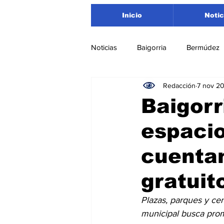
Inicio
Notic
Noticias
Baigorria
Bermúdez
Redacción
7 nov 2
Nacionales
Beltrán
San
Baigorr
espacio
Timbúes
Roldán
Depar
cuentan
Salud
Asociación Rosarina d
gratuit
Plazas, parques y cen
Medioambiente
municipal busca promo