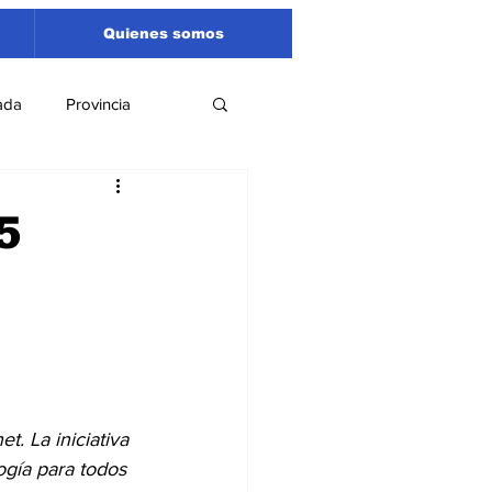
Quienes somos
ada
Provincia
Región
Santa Fe
5
Liga Sanlorencina
spectáculos
. La iniciativa 
ogía para todos 