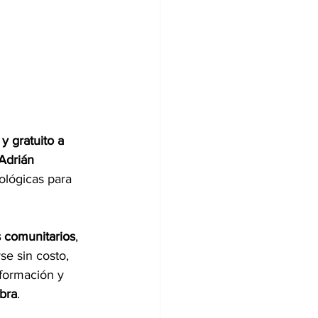
y gratuito a 
Adrián 
ológicas para 
s comunitarios
, 
e sin costo, 
nformación y 
ibra
.