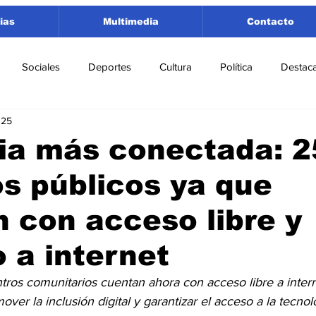
ias
Multimedia
Contacto
Sociales
Deportes
Cultura
Política
Destac
025
 Lorenzo
Rosario
Puerto San Martín
Ricardone
ia más conectada: 2
s públicos ya que
tamento San Lorenzo
Pujato
Turismo
Economía
 con acceso libre y
e Fútbol
Cañada de Gómez
Firmat
Educación
E
o a internet
tros comunitarios cuentan ahora con acceso libre a internet
ver la inclusión digital y garantizar el acceso a la tecnol