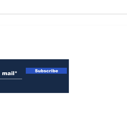
Convocan a un
Mur
banderazo este jueves
hist
en San Lorenzo para
"Ma
"defender la soberanía
Cris
 electrónico
nacional"
Subscribe