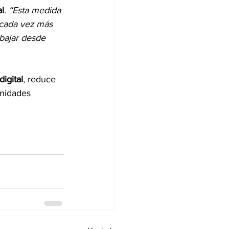
al
. 
“Esta medida 
 cada vez más 
abajar desde 
digital
, reduce 
nidades 