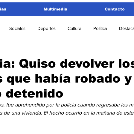
ias
Multimedia
Contacto
Sociales
Deportes
Cultura
Política
Destac
 Lorenzo
Rosario
Puerto San Martín
Ricardone
ia: Quiso devolver lo
os que había robado y
tamento San Lorenzo
Pujato
Turismo
Economía
 detenido
e Fútbol
Cañada de Gómez
Firmat
Educación
E
s, fue aprehendido por la policía cuando regresaba los ma
es de una vivienda. El hecho ocurrió en la mañana de est