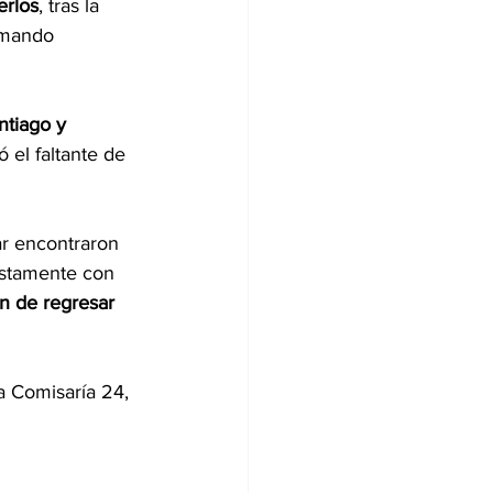
erlos
, tras la 
omando 
ntiago y 
 el faltante de 
ar encontraron 
estamente con 
n de regresar 
a Comisaría 24, 