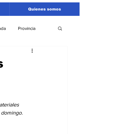
Quienes somos
ada
Provincia
Región
Santa Fe
s
Liga Sanlorencina
spectáculos
teriales 
e domingo.