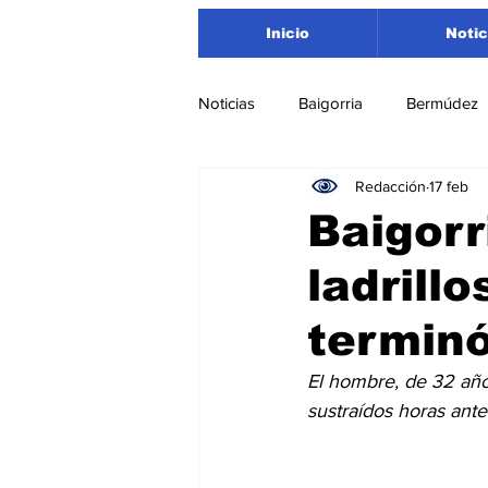
Inicio
Notic
Noticias
Baigorria
Bermúdez
Redacción
17 feb
Nacionales
Beltrán
San
Baigorr
ladrill
Timbúes
Roldán
Depar
terminó
Salud
Asociación Rosarina d
El hombre, de 32 año
sustraídos horas ant
Medioambiente