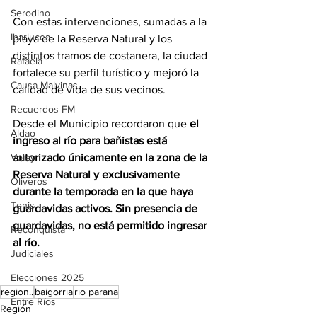
Serodino
Con estas intervenciones, sumadas a la 
Ibarlucea
playa de la Reserva Natural y los 
distintos tramos de costanera, la ciudad 
Rafaela
fortalece su perfil turístico y mejoró la 
Causa Malvinas
calidad de vida de sus vecinos.
Recuerdos FM
Desde el Municipio recordaron que 
el 
Aldao
ingreso al río para bañistas está 
autorizado únicamente en la zona de la 
Voley
Reserva Natural y exclusivamente 
Oliveros
durante la temporada en la que haya 
Tenis
guardavidas activos. Sin presencia de 
guardavidas, no está permitido ingresar 
Reconquista
al río.
Judiciales
Elecciones 2025
region..
baigorria
rio parana
Entre Ríos
Región