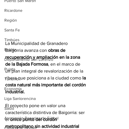
Puerto San Martín
Ricardone
Región
Santa Fe
Timbúes
La Municipalidad de Granadero 
Roldán
Baigorria avanza con 
obras de 
recuperación y ampliación en la zona 
Departamento San Lorenzo
de la Bajada Formosa
, en el marco de 
Pujato
un plan integral de revalorización de la 
ribera que posiciona a la ciudad como
 la 
Turismo
costa natural más importante del cordón 
Economía
industrial.
Liga Sanlorencina
El proyecto pone en valor una 
Salud
característica distintiva de Baigorria: ser 
Asociación Rosarina de Fútbol
el 
único punto del cordón 
metropolitano sin actividad industrial 
Cañada de Gómez