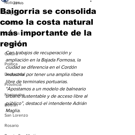
Noticias
23 feb
Baigorria se consolida
Baigorria
como la costa natural
Bermúdez
más importante de la
Sociales
región
Deportes
Con trabajos de recuperación y 
Cultura
ampliación en la Bajada Formosa, la 
Política
ciudad se diferencia en el Cordón 
Destacada
industrial por tener una amplia ribera 
libre de terminales portuarias. 
Provincia
“Apostamos a un modelo de balneario 
Nacionales
urbano sustentable y de acceso libre al 
público”, destacó el intendente Adrián 
Beltrán
Maglia.
San Lorenzo
Rosario