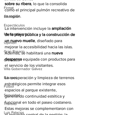
sobre su ribera
, lo que la consolida 
Firmat
como el principal pulmón recreativo de 
la región.
Educación
Espectáculos
La intervención incluye la 
ampliación 
Medioambiente
de la playa pública y la construcción de 
un nuevo muelle
, diseñado para 
Opinión
mejorar la accesibilidad hacia las islas. 
Gran Rosario
Además, se habilitará una 
nueva 
despensa
 equipada con productos para 
Gremiales
el servicio de los visitantes.
Villa Gobernador Gálvez
La recuperación y limpieza de terrenos 
Básquet
estratégicos permite integrar esos 
Fútbol
espacios al parque existente, 
Seguridad
generando continuidad estética y 
funcional en todo el paseo costanero. 
Tránsito
Estas mejoras se complementaron con 
Luis Palacios
el proyecto central de la gestión: la