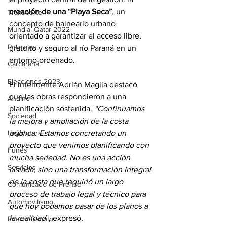
creación de una “Playa Seca”
, un 
Transporte
concepto de balneario urbano 
Mundial Qatar 2022
orientado a garantizar el acceso libre, 
Policiales
gratuito y seguro al río Paraná en un 
entorno ordenado.
Carcarañá
Elecciones 2023
El intendente Adrián Maglia destacó 
que las obras respondieron a una 
Andino
planificación sostenida.
 “Continuamos 
Sociedad
la mejora y ampliación de la costa 
pública. Estamos concretando un 
Legislatura
proyecto que venimos planificando con 
Funes
mucha seriedad. No es una acción 
Servicios
aislada, sino una transformación integral 
de la costa que requirió un largo 
Comunicado de Prensa
proceso de trabajo legal y técnico para 
Automovilismo
que hoy podamos pasar de los planos a 
la realidad
”, expresó.
Puerto Gaboto