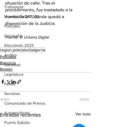
situación de calle. Tras el 
Transporte
procedimiento, fue trasladado a la 
comisaría 24ª, donde quedó a 
Mundial Qatar 2022
disposición de la Justicia.
Policiales
Carcarañá
Fuente: El Urbano Digital
Elecciones 2023
region.
policiales
baigorria
Andino
Policiales
Baigorria
Sociedad
Región
Legislatura
Funes
Servicios
Comunicado de Prensa
Automovilismo
Ver todo
Entradas recientes
Puerto Gaboto