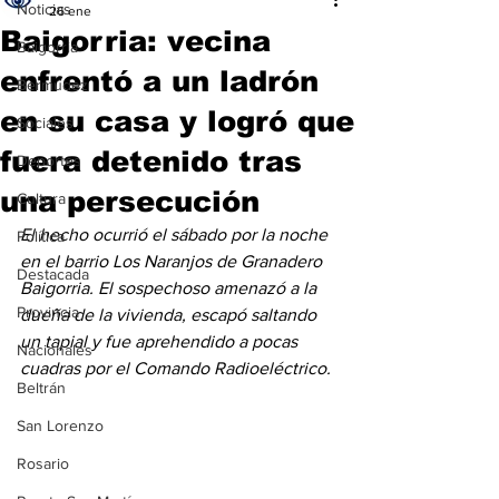
Noticias
26 ene
Baigorria: vecina
Baigorria
enfrentó a un ladrón
Bermúdez
en su casa y logró que
Sociales
fuera detenido tras
Deportes
una persecución
Cultura
El hecho ocurrió el sábado por la noche 
Política
en el barrio Los Naranjos de Granadero 
Destacada
Baigorria. El sospechoso amenazó a la 
Provincia
dueña de la vivienda, escapó saltando 
un tapial y fue aprehendido a pocas 
Nacionales
cuadras por el Comando Radioeléctrico.
Beltrán
San Lorenzo
Rosario