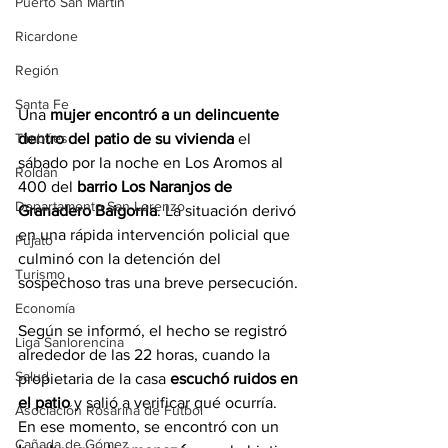
Puerto San Martín
Ricardone
Región
Santa Fe
Una 
mujer encontró a un delincuente 
dentro del patio de su vivienda
 el 
Timbúes
sábado por la noche en Los Aromos al 
Roldán
400 del 
barrio Los Naranjos de 
Departamento San Lorenzo
Granadero Baigorria
. La situación derivó 
en una rápida intervención policial que 
Pujato
culminó con la detención del 
Turismo
sospechoso tras una breve persecución.
Economía
Según se informó, el hecho se registró 
Liga Sanlorencina
alrededor de las 22 horas, cuando la 
Salud
propietaria de la casa 
escuchó ruidos en 
el patio
 y salió a verificar qué ocurría. 
Asociación Rosarina de Fútbol
En ese momento, se encontró con un 
Cañada de Gómez