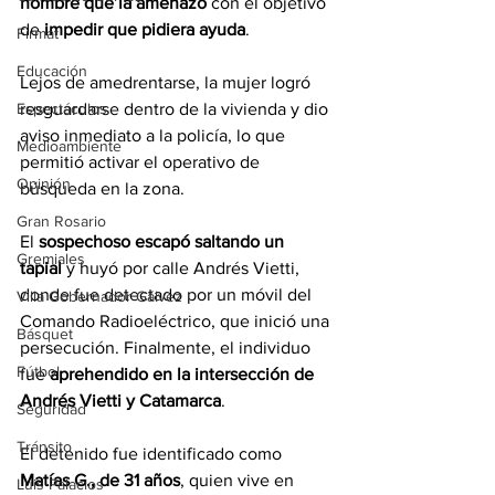
hombre que la amenazó
 con el objetivo 
de 
impedir que pidiera ayuda
.
Firmat
Educación
Lejos de amedrentarse, la mujer logró 
resguardarse dentro de la vivienda y dio 
Espectáculos
aviso inmediato a la policía, lo que 
Medioambiente
permitió activar el operativo de 
Opinión
búsqueda en la zona.
Gran Rosario
El 
sospechoso escapó saltando un 
Gremiales
tapial
 y huyó por calle Andrés Vietti, 
donde fue detectado por un móvil del 
Villa Gobernador Gálvez
Comando Radioeléctrico, que inició una 
Básquet
persecución. Finalmente, el individuo 
Fútbol
fue 
aprehendido en la intersección de 
Andrés Vietti y Catamarca
.
Seguridad
Tránsito
El detenido fue identificado como 
Matías G., de 31 años
, quien vive en 
Luis Palacios