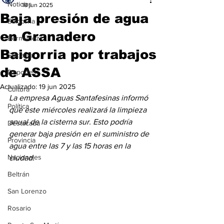
Noticias
18 jun 2025
Baja presión de agua
Baigorria
en Granadero
Bermúdez
Baigorria por trabajos
Sociales
de ASSA
Deportes
Actualizado:
19 jun 2025
Cultura
La empresa Aguas Santafesinas informó 
Política
que este miércoles realizará la limpieza 
anual de la cisterna sur. Esto podría 
Destacada
generar baja presión en el suministro de 
Provincia
agua entre las 7 y las 15 horas en la 
Nacionales
ciudad. 
Beltrán
San Lorenzo
Rosario