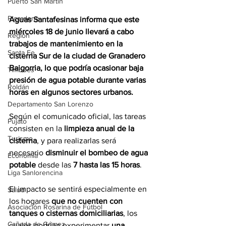
Puerto San Martín
Ricardone
Aguas Santafesinas informa que este 
miércoles 18 de junio llevará a cabo 
Región
trabajos de mantenimiento en la 
Santa Fe
cisterna Sur de la ciudad de Granadero 
Baigorria, lo que podría ocasionar baja 
Timbúes
presión de agua potable durante varias 
Roldán
horas en algunos sectores urbanos.
Departamento San Lorenzo
Según el comunicado oficial, las tareas 
Pujato
consisten en la 
limpieza anual de la 
Turismo
cisterna
, y para realizarlas será 
necesario 
disminuir el bombeo de agua 
Economía
potable
 desde las 
7 hasta las 15 horas
.
Liga Sanlorencina
El impacto se sentirá especialmente en 
Salud
los hogares 
que no cuenten con 
Asociación Rosarina de Fútbol
tanques o cisternas domiciliarias
, los 
Cañada de Gómez
cuales podrían experimentar 
una 