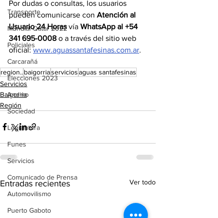
Por dudas o consultas, los usuarios 
Transporte
pueden comunicarse con 
Atención al 
Usuario 24 Horas
 vía 
WhatsApp al +54 
Mundial Qatar 2022
341 695-0008
 o a través del sitio web 
Policiales
oficial: 
www.aguassantafesinas.com.ar
.
Carcarañá
region..
baigorria
servicios
aguas santafesinas
Elecciones 2023
Servicios
Baigorria
Andino
Región
Sociedad
Legislatura
Funes
Servicios
Comunicado de Prensa
Ver todo
Entradas recientes
Automovilismo
Puerto Gaboto