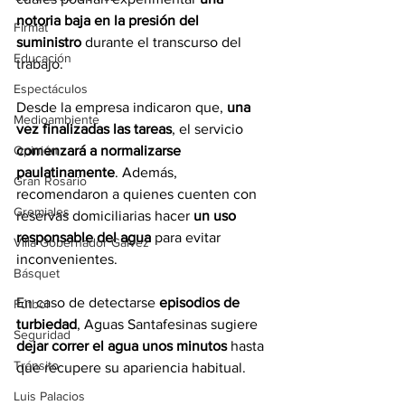
notoria baja en la presión del 
Firmat
suministro
 durante el transcurso del 
Educación
trabajo.
Espectáculos
Desde la empresa indicaron que, 
una 
Medioambiente
vez finalizadas las tareas
, el servicio 
comenzará a normalizarse 
Opinión
paulatinamente
. Además, 
Gran Rosario
recomendaron a quienes cuenten con 
Gremiales
reservas domiciliarias hacer 
un uso 
responsable del agua
 para evitar 
Villa Gobernador Gálvez
inconvenientes.
Básquet
En caso de detectarse 
episodios de 
Fútbol
turbiedad
, Aguas Santafesinas sugiere 
Seguridad
dejar correr el agua unos minutos
 hasta 
Tránsito
que recupere su apariencia habitual.
Luis Palacios