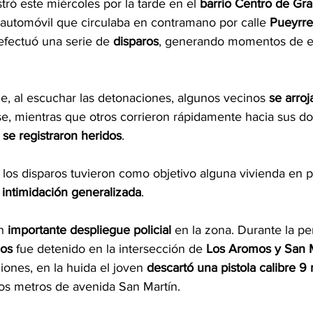
tró este miércoles por la tarde en el 
barrio Centro de Gr
automóvil que circulaba en contramano por calle 
Pueyrr
 efectuó una serie de 
disparos
, generando momentos de e
e, al escuchar las detonaciones, algunos vecinos 
se arroj
e, mientras que otros corrieron rápidamente hacia sus dom
 se registraron heridos
.
i los disparos tuvieron como objetivo alguna vivienda en pa
 
intimidación generalizada
.
n 
importante despliegue policial
 en la zona. Durante la pe
ños
 fue detenido en la intersección de 
Los Aromos y San 
iones, en la huida el joven 
descartó una pistola calibre 9
cos metros de avenida San Martín.