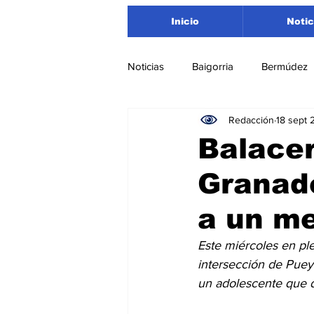
Inicio
Notic
Noticias
Baigorria
Bermúdez
Redacción
18 sept 
Nacionales
Beltrán
San
Balacer
Granade
Timbúes
Roldán
Depar
a un me
Salud
Asociación Rosarina d
Este miércoles en pl
intersección de Pueyr
un adolescente que d
Medioambiente