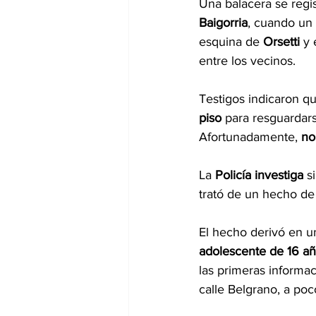
Una balacera se regis
Baigorria
, cuando un 
esquina de 
Orsetti
 y
entre los vecinos.
Testigos indicaron qu
piso
 para resguardars
Afortunadamente, 
no
La 
Policía investiga
 s
trató de un hecho de
El hecho derivó en u
adolescente de 16 a
las primeras informac
calle Belgrano, a po