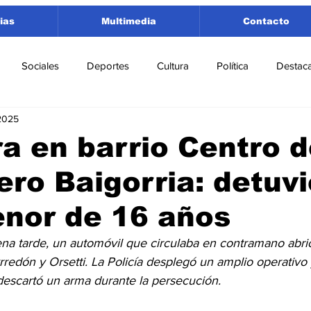
ias
Multimedia
Contacto
Sociales
Deportes
Cultura
Política
Destac
2025
 Lorenzo
Rosario
Puerto San Martín
Ricardone
a en barrio Centro 
ro Baigorria: detuv
tamento San Lorenzo
Pujato
Turismo
Economía
nor de 16 años
e Fútbol
Cañada de Gómez
Firmat
Educación
E
ena tarde, un automóvil que circulaba en contramano abrió
redón y Orsetti. La Policía desplegó un amplio operativo
escartó un arma durante la persecución.