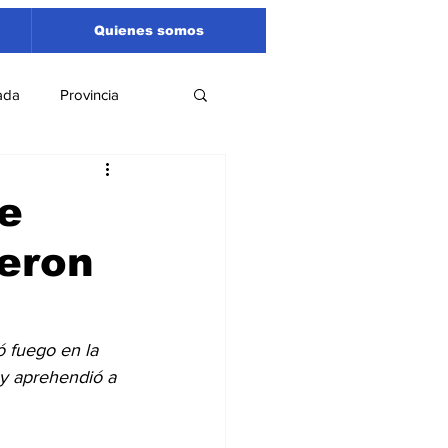
Quienes somos
ada
Provincia
Región
Santa Fe
de
ieron
Liga Sanlorencina
spectáculos
 fuego en la 
 y aprehendió a 