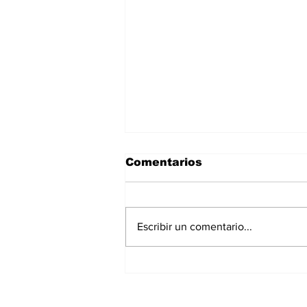
Comentarios
Escribir un comentario...
Bermúdez: cuatro
personas intentaron
ocupar una instalación