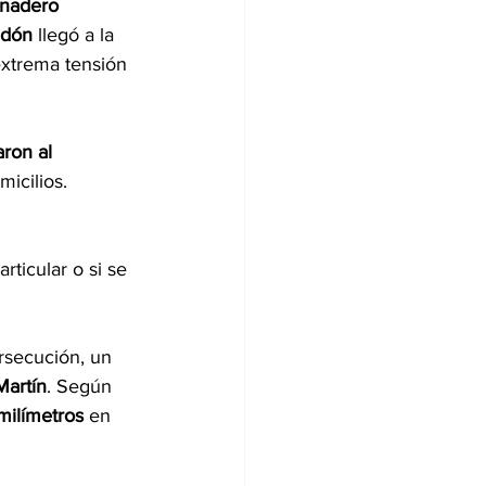
anadero 
edón
 llegó a la 
xtrema tensión 
aron al 
icilios. 
rticular o si se 
rsecución, un 
Martín
. Según 
 milímetros
 en 