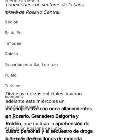
Puerto San Martín
conexiones con sectores de la barra 
Ricardone
brava de Rosario Central.
Región
Santa Fe
Timbúes
Roldán
Departamento San Lorenzo
Pujato
Turismo
Diversas fuerzas policiales llevaron 
Economía
adelante este miércoles un 
Liga Sanlorencina
megaoperativo con once allanamientos 
en Rosario, Granadero Baigorria y 
Salud
Roldán
, que incluyó la 
aprehensión de 
Asociación Rosarina de Fútbol
cuatro personas y el secuestro de droga 
y de más de 6 millones de moneda 
Cañada de Gómez