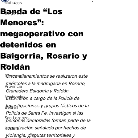
Noticias
4 jun
Banda de “Los
Baigorria
Menores”:
Bermúdez
megaoperativo con
Sociales
detenidos en
Deportes
Baigorria, Rosario y
Cultura
Roldán
Política
Destacada
Once allanamientos se realizaron este 
miércoles a la madrugada en Rosario, 
Provincia
Granadero Baigorria y Roldán. 
Nacionales
Estuvieron a cargo de la Policía de 
Investigaciones y grupos tácticos de la 
Beltrán
Policía de Santa Fe. Investigan si las 
San Lorenzo
personas demoradas forman parte de la 
organización señalada por hechos de 
Rosario
violencia, disputas territoriales y 