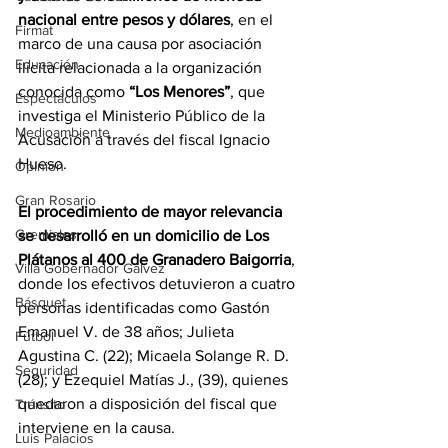
nacional entre pesos y dólares
, en el 
Firmat
marco de una causa por asociación 
Educación
ilícita relacionada a la organización 
conocida como 
“Los Menores”
, que 
Espectáculos
investiga el Ministerio Público de la 
Medioambiente
Acusación a través del fiscal Ignacio 
Hueso.
Opinión
Gran Rosario
El procedimiento de mayor relevancia 
Gremiales
se desarrolló en un domicilio de Los 
Plátanos al 400 de Granadero Baigorria
, 
Villa Gobernador Gálvez
donde los efectivos detuvieron a cuatro 
Básquet
personas identificadas como Gastón 
Emanuel V. de 38 años; Julieta 
Fútbol
Agustina C. (22); Micaela Solange R. D. 
Seguridad
(28); y Ezequiel Matías J., (39), quienes 
quedaron a disposición del fiscal que 
Tránsito
interviene en la causa.
Luis Palacios