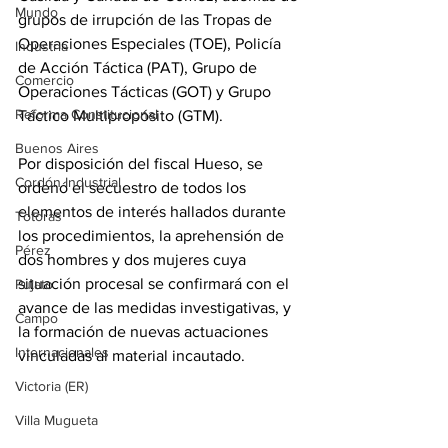
Mundo
grupos de irrupción de las Tropas de 
Operaciones Especiales (TOE), Policía 
Industria
de Acción Táctica (PAT), Grupo de 
Comercio
Operaciones Tácticas (GOT) y Grupo 
Reforma Constitucional
Táctico Multipropósito (GTM).
Buenos Aires
Por disposición del fiscal Hueso, se 
Cordón Industrial
ordenó el secuestro de todos los 
elementos de interés hallados durante 
Totoras
los procedimientos, la aprehensión de 
Pérez
dos hombres y dos mujeres cuya 
situación procesal se confirmará con el 
Pujato
avance de las medidas investigativas, y 
Campo
la formación de nuevas actuaciones 
Internacionales
vinculadas al material incautado.
Victoria (ER)
Villa Mugueta