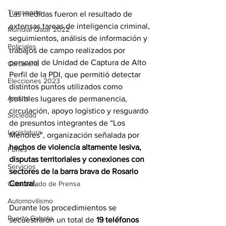
Transporte
Las medidas fueron el resultado de 
extensas tareas de inteligencia criminal, 
Mundial Qatar 2022
seguimientos, análisis de información y 
Policiales
trabajos de campo realizados por 
personal de Unidad de Captura de Alto 
Carcarañá
Perfil de la PDI, que permitió detectar 
Elecciones 2023
distintos puntos utilizados como 
Andino
posibles lugares de permanencia, 
circulación, apoyo logístico y resguardo 
Sociedad
de presuntos integrantes de “Los 
Legislatura
Menores”, organización señalada por 
hechos de violencia altamente lesiva, 
Funes
disputas territoriales y conexiones con 
Servicios
sectores de la barra brava de Rosario 
Central.
Comunicado de Prensa
Automovilismo
Durante los procedimientos se 
Puerto Gaboto
secuestraron un total de 
19 teléfonos 