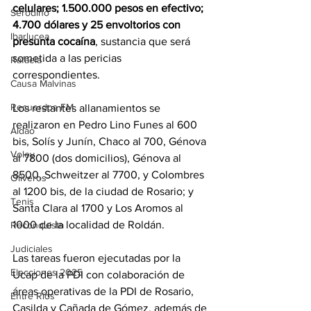
celulares; 1.500.000 pesos en efectivo; 
Serodino
4.700 dólares y 25 envoltorios con 
Ibarlucea
presunta cocaína
, sustancia que será 
sometida a las pericias 
Rafaela
correspondientes.
Causa Malvinas
Recuerdos FM
Los restantes allanamientos se 
realizaron en Pedro Lino Funes al 600 
Aldao
bis, Solís y Junín, Chaco al 700, Génova 
Voley
al 7800 (dos domicilios), Génova al 
8500, Schweitzer al 7700, y Colombres 
Oliveros
al 1200 bis, de la ciudad de Rosario; y 
Tenis
Santa Clara al 1700 y Los Aromos al 
1000 de la localidad de Roldán.
Reconquista
Judiciales
Las tareas fueron ejecutadas por la 
Elecciones 2025
Ucap de la PDI con colaboración de 
áreas operativas de la PDI de Rosario, 
Entre Ríos
Casilda y Cañada de Gómez, además de 