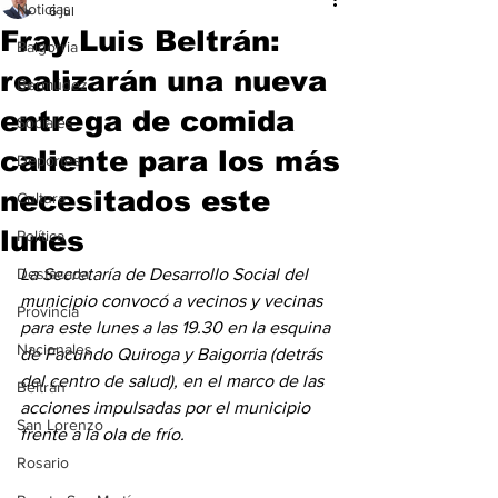
Noticias
6 jul
Fray Luis Beltrán:
Baigorria
realizarán una nueva
Bermúdez
entrega de comida
Sociales
caliente para los más
Deportes
necesitados este
Cultura
lunes
Política
Destacada
La Secretaría de Desarrollo Social del 
municipio convocó a vecinos y vecinas 
Provincia
para este lunes a las 19.30 en la esquina 
Nacionales
de Facundo Quiroga y Baigorria (detrás 
del centro de salud), en el marco de las 
Beltrán
acciones impulsadas por el municipio 
San Lorenzo
frente a la ola de frío.
Rosario