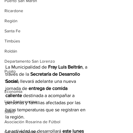
Puerto San Martín
Ricardone
Región
Santa Fe
Timbúes
Roldán
Departamento San Lorenzo
La Municipalidad de 
Fray Luis Beltrán
, a 
Pujato
través de la 
Secretaría de Desarrollo 
Social
, llevará adelante una nueva 
Turismo
jornada de 
entrega de comida 
Economía
caliente
 destinada a acompañar a 
Liga Sanlorencina
personas y familias afectadas por las 
bajas temperaturas que se registran en 
Salud
la región.
Asociación Rosarina de Fútbol
La actividad se desarrollará 
este lunes 
Cañada de Gómez