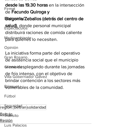
desde las 19.30 horas
 en la intersección 
Firmat
de 
Facundo Quiroga y 
Educación
Baigorria/Zeballos (detrás del centro de 
salud)
, donde personal municipal 
Espectáculos
distribuirá raciones de comida caliente 
Medioambiente
para quienes lo necesiten.
Opinión
La iniciativa forma parte del operativo 
Gran Rosario
de asistencia social que el municipio 
viene desplegando durante las jornadas 
Gremiales
de frío intenso, con el objetivo de 
Villa Gobernador Gálvez
brindar contención a los sectores más 
Básquet
vulnerables de la comunidad.
Fútbol
Seguridad
region..
beltran
solidaridad
Beltrán
Tránsito
Región
Luis Palacios