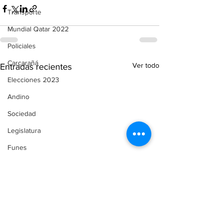
Transporte
Mundial Qatar 2022
Policiales
Carcarañá
Ver todo
Entradas recientes
Elecciones 2023
Andino
Sociedad
Legislatura
Funes
Servicios
Comunicado de Prensa
Automovilismo
Puerto Gaboto