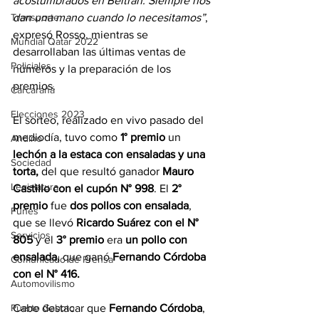
acostumbrados en Beltrán. Siempre nos 
dan una mano cuando lo necesitamos”
, 
Transporte
expresó Rosso, mientras se 
Mundial Qatar 2022
desarrollaban las últimas ventas de 
Policiales
números y la preparación de los 
premios. 
Carcarañá
Elecciones 2023
El sorteo, realizado en vivo pasado del 
mediodía, tuvo como 
1° premio
 un 
Andino
lechón a la estaca con ensaladas y una 
Sociedad
torta, 
del que resultó ganador 
Mauro 
Legislatura
Castillo con el cupón N° 998
. El 
2° 
premio 
fue 
dos pollos con ensalada
, 
Funes
que se llevó 
Ricardo Suárez con el N° 
Servicios
805
 y el 
3° premio 
era 
un pollo con 
ensalada,
 que ganó
 Fernando Córdoba 
Comunicado de Prensa
con el N° 416. 
Automovilismo
Cabe destacar que 
Fernando Córdoba
, 
Puerto Gaboto