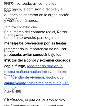
Mundo
lechón sorteado, así como a los 
bomberos, la comisión directiva y a 
Industria
quienes colaboraron en la organización 
Comercio
y venta de números.
Reforma Constitucional
En el marco del contacto radial, Rosso 
Buenos Aires
también aprovechó para dejar un 
Cordón Industrial
mensaje de prevención por las fiestas
, 
remarcando la importancia de 
no usar 
Totoras
pirotecnia, evitar conducir bajo los 
Pérez
efectos del alcohol y extremar cuidados 
con el fuego
, 
recordando que en la 
Pujato
misma mañana habían intervenido en 
Campo
un 
incendio de vivienda
, hecho que 
calificó como “tristísimo para cualquier 
Internacionales
familia”.
Victoria (ER)
Villa Mugueta
Finalmente, el jefe del cuerpo activo 
confirmó que el cuartel contará con 