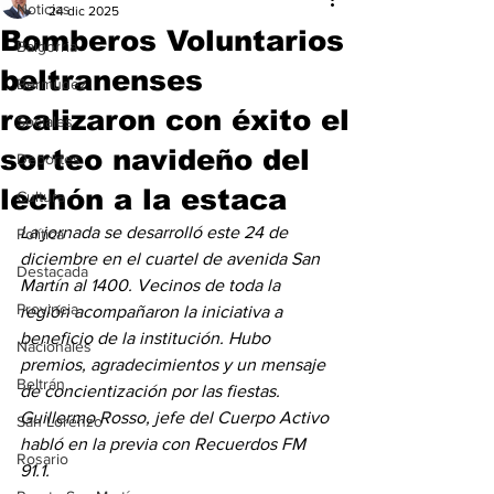
Noticias
24 dic 2025
Bomberos Voluntarios
Baigorria
beltranenses
Bermúdez
realizaron con éxito el
Sociales
sorteo navideño del
Deportes
lechón a la estaca
Cultura
La jornada se desarrolló este 24 de 
Política
diciembre en el cuartel de avenida San 
Destacada
Martín al 1400. Vecinos de toda la 
Provincia
región acompañaron la iniciativa a 
beneficio de la institución. Hubo 
Nacionales
premios, agradecimientos y un mensaje 
Beltrán
de concientización por las fiestas. 
Guillermo Rosso, jefe del Cuerpo Activo 
San Lorenzo
habló en la previa con Recuerdos FM 
Rosario
91.1.