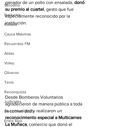
ganador de un pollo con ensalada, 
donó 
Serodino
su premio al cuartel
, gesto que fue 
Ibarlucea
especialmente reconocido por la 
institución.
Rafaela
Causa Malvinas
Recuerdos FM
Aldao
Voley
Oliveros
Tenis
Reconquista
Desde Bomberos Voluntarios 
Judiciales
agradecieron de manera pública a toda 
la comunidad y realizaron un 
Elecciones 2025
reconocimiento especial a Multicarnes 
Entre Ríos
La Muñeca
, comercio que donó el 