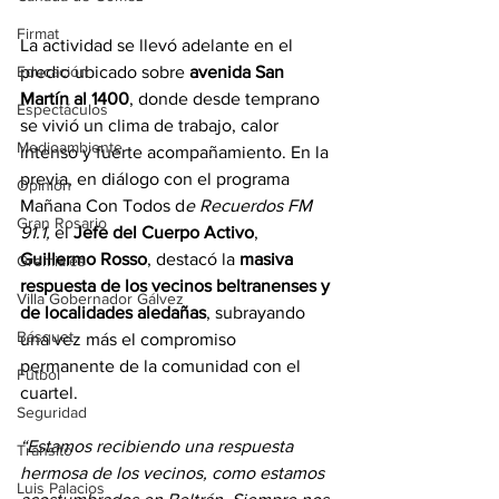
Firmat
La actividad se llevó adelante en el 
predio ubicado sobre 
avenida San 
Educación
Martín al 1400
, donde desde temprano 
Espectáculos
se vivió un clima de trabajo, calor 
Medioambiente
intenso y fuerte acompañamiento. En la 
previa, en diálogo con el programa 
Opinión
Mañana Con Todos d
e Recuerdos FM 
Gran Rosario
91.1,
 el 
Jefe del Cuerpo Activo
, 
Guillermo Rosso
, destacó la 
masiva 
Gremiales
respuesta de los vecinos beltranenses y 
Villa Gobernador Gálvez
de localidades aledañas
, subrayando 
Básquet
una vez más el compromiso 
permanente de la comunidad con el 
Fútbol
cuartel.
Seguridad
“Estamos recibiendo una respuesta 
Tránsito
hermosa de los vecinos, como estamos 
Luis Palacios