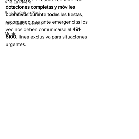
Villa La Rivera
dotaciones completas y móviles 
San Jerónimo Sud
operativos durante todas las fiestas
, 
recordando que ante emergencias los 
Información General
vecinos deben comunicarse al 
491-
Monje
6100
, línea exclusiva para situaciones 
urgentes.