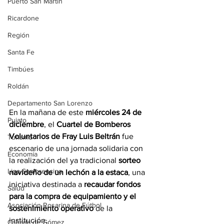
Puerto San Martín
Ricardone
Región
Santa Fe
Timbúes
Roldán
Departamento San Lorenzo
En la mañana de este 
miércoles 24 de 
Pujato
diciembre
, el 
Cuartel de Bomberos 
Voluntarios de Fray Luis Beltrán
 fue 
Turismo
escenario de una jornada solidaria con 
Economía
la realización del ya tradicional 
sorteo 
Liga Sanlorencina
navideño de un lechón a la estaca
, una 
iniciativa destinada a 
recaudar fondos 
Salud
para la compra de equipamiento y el 
Asociación Rosarina de Fútbol
sostenimiento operativo
 de la 
institución.
Cañada de Gómez