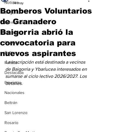
Noticias
14 may
Bomberos Voluntarios
Baigorria
de Granadero
Bermúdez
Baigorria abrió la
Sociales
convocatoria para
Deportes
nuevos aspirantes
Cultura
La inscripción está destinada a vecinos 
Política
de Baigorria y Ybarlucea interesados en 
Destacada
sumarse al ciclo lectivo 2026/2027. Los 
Provincia
detalles.
Nacionales
Beltrán
San Lorenzo
Rosario