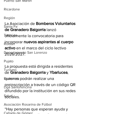
Puerto San Martín
Ricardone
Región
La Asociación de 
Bomberos Voluntarios 
Santa Fe
de Granadero Baigorria
 lanzó 
Timbúes
oficialmente la convocatoria para 
incorporar 
nuevos aspirantes al cuerpo 
Roldán
activo
 en el marco del ciclo lectivo 
Departamento San Lorenzo
2026/2027.
Pujato
La propuesta está dirigida a residentes 
Turismo
de 
Granadero Baigorria
 y 
Ybarlucea
, 
Economía
quienes podrán realizar una 
preinscripción a través de un código QR 
Liga Sanlorencina
difundido por la institución en sus redes 
Salud
sociales.
Asociación Rosarina de Fútbol
“Hay personas que esperan ayuda y 
Cañada de Gómez