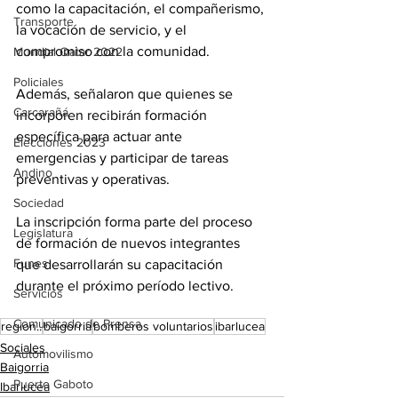
como la capacitación, el compañerismo, 
Transporte
la vocación de servicio, y el 
compromiso con la comunidad.
Mundial Qatar 2022
Policiales
Además, señalaron que quienes se 
Carcarañá
incorporen recibirán formación 
específica para actuar ante 
Elecciones 2023
emergencias y participar de tareas 
Andino
preventivas y operativas.
Sociedad
La inscripción forma parte del proceso 
Legislatura
de formación de nuevos integrantes 
Funes
que desarrollarán su capacitación 
durante el próximo período lectivo.
Servicios
Comunicado de Prensa
region..
baigorria
bomberos voluntarios
ibarlucea
Sociales
Automovilismo
Baigorria
Puerto Gaboto
Ibarlucea