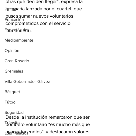
otras que deciden llegar”, expresa la 
campaña lanzada por el cuartel, que 
Firmat
busca sumar nuevos voluntarios 
Educación
comprometidos con el servicio 
Espectáculos
comunitario.
Medioambiente
Opinión
Gran Rosario
Gremiales
Villa Gobernador Gálvez
Básquet
Fútbol
Seguridad
Desde la institución remarcaron que ser 
Tránsito
bombero voluntario “es mucho más que 
apagar incendios”, y destacaron valores 
Luis Palacios