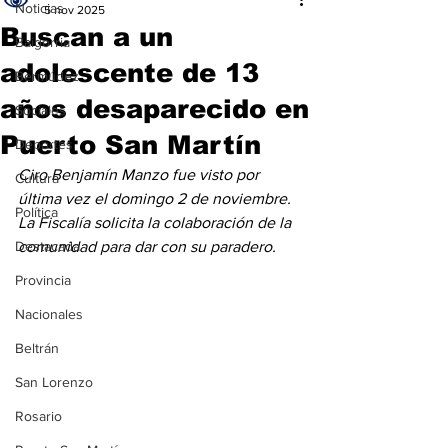
Noticias
5 nov 2025
Buscan a un
Baigorria
adolescente de 13
Bermúdez
años desaparecido en
Sociales
Puerto San Martín
Deportes
Ciro Benjamín Manzo fue visto por 
Cultura
última vez el domingo 2 de noviembre. 
Política
La Fiscalía solicita la colaboración de la 
Destacada
comunidad para dar con su paradero.
Provincia
Nacionales
Beltrán
San Lorenzo
Rosario