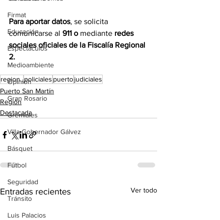
Firmat
Para aportar datos
, se solicita 
Educación
comunicarse al 
911 o
 mediante 
redes 
sociales oficiales de la Fiscalía Regional 
Espectáculos
2.
Medioambiente
region..
policiales
puerto
judiciales
Opinión
Puerto San Martín
Gran Rosario
Región
Destacada
Gremiales
Villa Gobernador Gálvez
Básquet
Fútbol
Seguridad
Ver todo
Entradas recientes
Tránsito
Luis Palacios