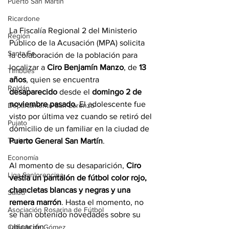
Puerto San Martín
Ricardone
La Fiscalía Regional 2 del Ministerio 
Región
Público de la Acusación (MPA) solicita 
Santa Fe
la colaboración de la población para 
localizar a 
Ciro Benjamín Manzo
, de 
13 
Timbúes
años
, quien se encuentra 
Roldán
desaparecido
 desde el 
domingo 2 de 
noviembre pasado
. El adolescente fue 
Departamento San Lorenzo
visto por última vez cuando se retiró del 
Pujato
domicilio de un familiar en la ciudad de 
Turismo
Puerto General San Martín
. 
Economía
Al momento de su desaparición, 
Ciro 
Liga Sanlorencina
vestía un pantalón de fútbol color rojo, 
chancletas blancas y negras y una 
Salud
remera marrón
. Hasta el momento, no 
Asociación Rosarina de Fútbol
se han obtenido novedades sobre su 
ubicación.
Cañada de Gómez