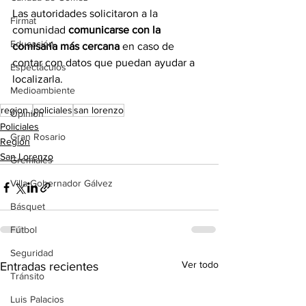
Las autoridades solicitaron a la 
Firmat
comunidad 
comunicarse con la 
Educación
comisaría más cercana
 en caso de 
contar con datos que puedan ayudar a 
Espectáculos
localizarla.
Medioambiente
region..
policiales
san lorenzo
Opinión
Policiales
Gran Rosario
Región
San Lorenzo
Gremiales
Villa Gobernador Gálvez
Básquet
Fútbol
Seguridad
Ver todo
Entradas recientes
Tránsito
Luis Palacios