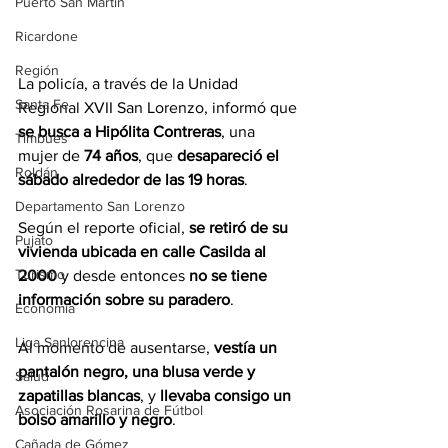
Puerto San Martín
Ricardone
Región
La policía, a través de la Unidad 
Santa Fe
Regional XVII San Lorenzo, informó que 
se busca a Hipólita Contreras
, una 
Timbúes
mujer de 
74 años
, que 
desapareció el 
Roldán
sábado alrededor de las 19 horas
. 
Departamento San Lorenzo
Según el reporte oficial, 
se retiró de su 
Pujato
vivienda ubicada en calle Casilda al 
Turismo
2000
 y desde entonces 
no se tiene 
información sobre su paradero
.
Economía
Liga Sanlorencina
Al momento de ausentarse, 
vestía un 
pantalón negro, una blusa verde y 
Salud
zapatillas blancas
, y 
llevaba consigo un 
Asociación Rosarina de Fútbol
bolso amarillo y negro
.
Cañada de Gómez