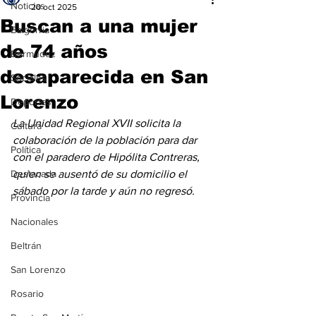
Noticias
20 oct 2025
Buscan a una mujer
Baigorria
de 74 años
Bermúdez
desaparecida en San
Sociales
Lorenzo
Deportes
La Unidad Regional XVII solicita la 
Cultura
colaboración de la población para dar 
Política
con el paradero de Hipólita Contreras, 
Destacada
quien se ausentó de su domicilio el 
sábado por la tarde y aún no regresó.
Provincia
Nacionales
Beltrán
San Lorenzo
Rosario