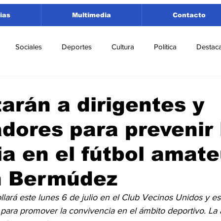
ias
Multimedia
Contacto
Sociales
Deportes
Cultura
Política
Destac
 Lorenzo
Rosario
Puerto San Martín
Ricardone
arán a dirigentes y
dores para prevenir 
tamento San Lorenzo
Pujato
Turismo
Economía
ia en el fútbol amate
e Fútbol
Cañada de Gómez
Firmat
Educación
E
n Bermúdez
llará este lunes 6 de julio en el Club Vecinos Unidos y es
para promover la convivencia en el ámbito deportivo. La a