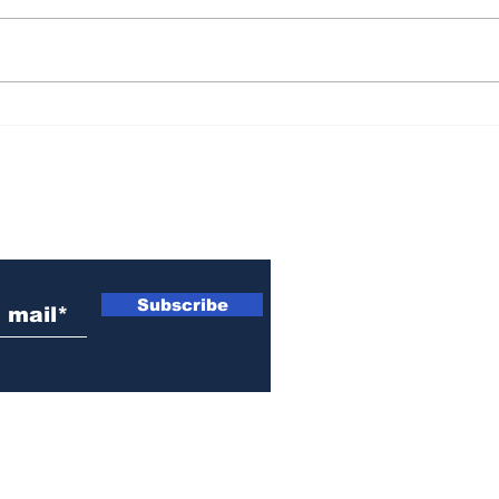
Volvió Villa El Prado: el
Pol
histórico club retomó
la 
sus actividades
usu
deportivas y recreativas
refe
 electrónico
sin
una
Subscribe