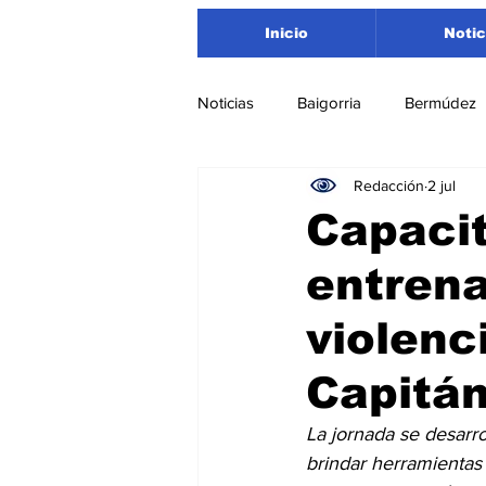
Inicio
Notic
Noticias
Baigorria
Bermúdez
Redacción
2 jul
Nacionales
Beltrán
San
Capacit
entrena
Timbúes
Roldán
Depar
violenc
Salud
Asociación Rosarina d
Capitá
La jornada se desarro
Medioambiente
brindar herramientas 