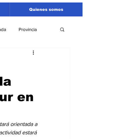
Quienes somos
ada
Provincia
Región
Santa Fe
la
Liga Sanlorencina
ur en
spectáculos
tará orientada a 
ctividad estará 