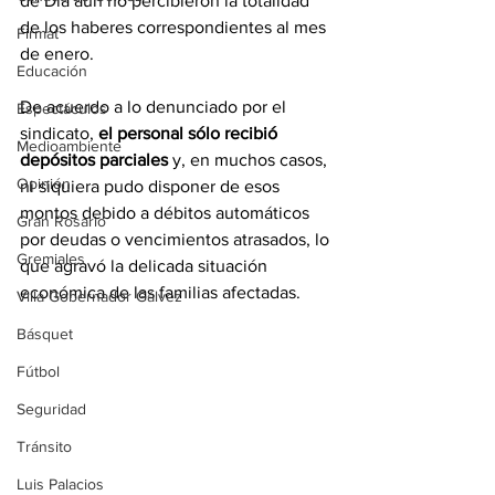
de Día aún no percibieron la totalidad 
de los haberes correspondientes al mes 
Firmat
de enero.
Educación
De acuerdo a lo denunciado por el 
Espectáculos
sindicato, 
el personal sólo recibió 
Medioambiente
depósitos parciales
 y, en muchos casos, 
Opinión
ni siquiera pudo disponer de esos 
montos debido a débitos automáticos 
Gran Rosario
por deudas o vencimientos atrasados, lo 
Gremiales
que agravó la delicada situación 
económica de las familias afectadas.
Villa Gobernador Gálvez
Básquet
Fútbol
Seguridad
Tránsito
Luis Palacios