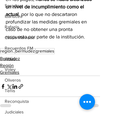
Serodino
un nivel de incumplimiento como el 
actual
, por lo que no descartaron 
Ibarlucea
profundizar las medidas gremiales en 
Rafaela
caso de no obtener una pronta 
respuesta por parte de la institución.
Causa Malvinas
Recuerdos FM
region..
bermudez
gremiales
Bermúdez
Aldao
Región
Voley
Gremiales
Oliveros
Tenis
Reconquista
Judiciales
Ver todo
Entradas recientes
Elecciones 2025
Entre Ríos