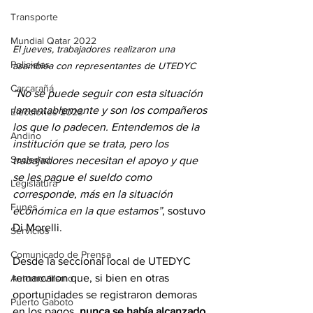
Transporte
Mundial Qatar 2022
El jueves, trabajadores realizaron una 
Policiales
asamblea con representantes de UTEDYC
Carcarañá
“No se puede seguir con esta situación 
lamentablemente y son los compañeros 
Elecciones 2023
los que lo padecen. Entendemos de la 
Andino
institución que se trata, pero los 
Sociedad
trabajadores necesitan el apoyo y que 
se les pague el sueldo como 
Legislatura
corresponde, más en la situación 
Funes
económica en la que estamos”
, sostuvo 
Di Morelli.
Servicios
Comunicado de Prensa
Desde la seccional local de UTEDYC 
remarcaron que, si bien en otras 
Automovilismo
oportunidades se registraron demoras 
Puerto Gaboto
en los pagos, 
nunca se había alcanzado 