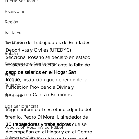
Puerto San Martín
Ricardone
Región
Santa Fe
La Unión de Trabajadores de Entidades 
Timbúes
Deportivas y Civiles (UTEDYC) 
Roldán
Seccional Rosario se declaró en estado 
Departamento San Lorenzo
de alerta y movilización ante la
 falta de 
pago de salarios en el Hogar San 
Pujato
Roque
, institución que depende de la 
Turismo
Fundación Providencia Divina y 
funciona en Capitán Bermúdez.
Economía
Liga Sanlorencina
Según informó el secretario adjunto del 
Salud
gremio, Pedro Di Morelli, alrededor de 
30 trabajadores y trabajadoras
 que se 
Asociación Rosarina de Fútbol
desempeñan en el Hogar y en el Centro 
Cañada de Gómez