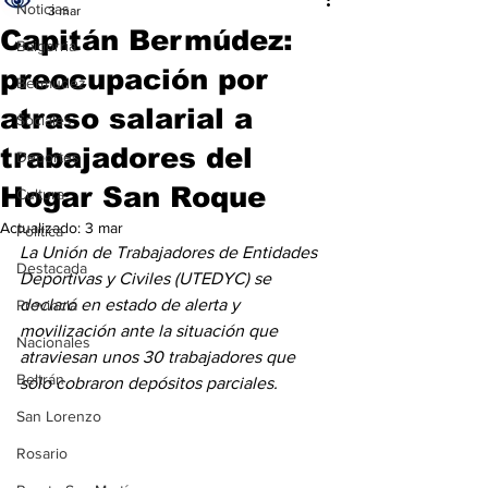
Noticias
3 mar
Capitán Bermúdez:
Baigorria
preocupación por
Bermúdez
atraso salarial a
Sociales
trabajadores del
Deportes
Hogar San Roque
Cultura
Actualizado:
3 mar
Política
La Unión de Trabajadores de Entidades 
Destacada
Deportivas y Civiles (UTEDYC) se 
declaró en estado de alerta y 
Provincia
movilización ante la situación que 
Nacionales
atraviesan unos 30 trabajadores que 
Beltrán
sólo cobraron depósitos parciales. 
San Lorenzo
Rosario