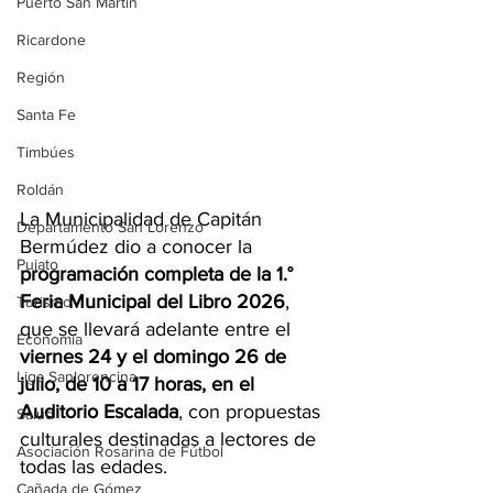
Puerto San Martín
Ricardone
Región
Santa Fe
Timbúes
Roldán
La Municipalidad de Capitán 
Departamento San Lorenzo
Bermúdez dio a conocer la 
Pujato
programación completa de la 1.° 
Feria Municipal del Libro 2026
, 
Turismo
que se llevará adelante entre el 
Economía
viernes 24 y el domingo 26 de 
Liga Sanlorencina
julio, de 10 a 17 horas, en el 
Auditorio Escalada
, con propuestas 
Salud
culturales destinadas a lectores de 
Asociación Rosarina de Fútbol
todas las edades.
Cañada de Gómez