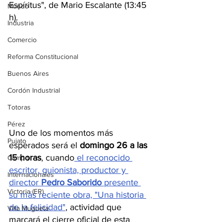
Espíritus", de Mario Escalante (13:45 
Mundo
h).
Industria
Comercio
Reforma Constitucional
Buenos Aires
Cordón Industrial
Totoras
Pérez
Uno de los momentos más 
Pujato
esperados será el 
domingo 26 a las 
15 horas
, cuando
 el reconocido 
Campo
escritor, guionista, productor y 
Internacionales
director 
Pedro Saborido
 presente 
Victoria (ER)
su más reciente obra, "Una historia 
de la felicidad"
, actividad que 
Villa Mugueta
marcará el cierre oficial de esta 