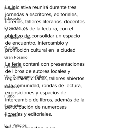
La iniciativa reunirá durante tres 
Firmat
jornadas a escritores, editoriales, 
Educación
librerías, talleres literarios, docentes 
Espectáculos
y amantes de la lectura, con el 
objetivo de consolidar un espacio 
Medioambiente
de encuentro, intercambio y 
Opinión
promoción cultural en la ciudad.
Gran Rosario
La feria contará con presentaciones 
Gremiales
de libros de autores locales y 
Villa Gobernador Gálvez
regionales, charlas, talleres abiertos 
a la comunidad, rondas de lectura, 
Básquet
exposiciones y espacios de 
Fútbol
intercambio de libros, además de la 
Seguridad
participación de numerosas 
librerías y editoriales.
Tránsito
Luis Palacios