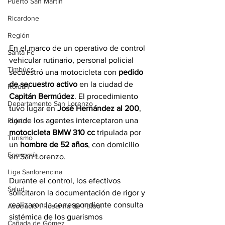
Puerto San Martín
Ricardone
Región
En el marco de un operativo de control 
Santa Fe
vehicular rutinario, personal policial 
Timbúes
secuestró una motocicleta con 
pedido 
de secuestro activo
 en la ciudad de 
Roldán
Capitán Bermúdez
. El procedimiento 
Departamento San Lorenzo
tuvo lugar en 
José Hernández al 200
, 
donde los agentes interceptaron una 
Pujato
motocicleta BMW 310 cc
 tripulada por 
Turismo
un 
hombre de 52 años
, con domicilio 
Economía
en San Lorenzo.
Liga Sanlorencina
Durante el control, los efectivos 
Salud
solicitaron la documentación de rigor y 
realizaron la correspondiente consulta 
Asociación Rosarina de Fútbol
sistémica de los guarismos 
Cañada de Gómez