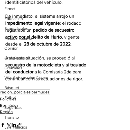
identificatorios del vehículo.
Firmat
De inmediato, el sistema arrojó un 
Educación
impedimento legal vigente
: el rodado 
Espectáculos
registraba un 
pedido de secuestro 
activo por el delito de Hurto
, vigente 
Medioambiente
desde el 
28 de octubre de 2022
.
Opinión
Ante esta situación, se procedió al 
Gran Rosario
secuestro de la motocicleta
 y al 
traslado 
Gremiales
del conductor
 a la Comisaría 2da para 
Villa Gobernador Gálvez
continuar con las actuaciones de rigor.
Básquet
region..
policiales
bermudez
Fútbol
Policiales
Bermúdez
Seguridad
Región
Tránsito
Luis Palacios