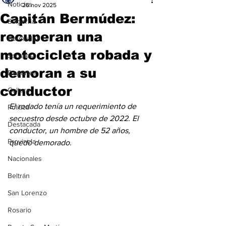
Noticias
26 nov 2025
Capitán Bermúdez:
Baigorria
recuperan una
Bermúdez
motocicleta robada y
Sociales
demoran a su
Deportes
conductor
Cultura
El rodado tenía un requerimiento de 
Política
secuestro desde octubre de 2022. El 
Destacada
conductor, un hombre de 52 años, 
Provincia
quedó demorado.
Nacionales
Beltrán
San Lorenzo
Rosario