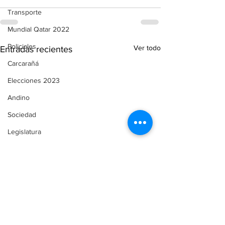
Transporte
Mundial Qatar 2022
Policiales
Ver todo
Entradas recientes
Carcarañá
Elecciones 2023
Andino
Sociedad
Legislatura
Funes
Servicios
Comunicado de Prensa
Automovilismo
Puerto Gaboto