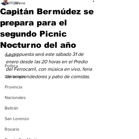
Noticias
26 ene
Capitán Bermúdez se
Baigorria
prepara para el
Bermúdez
segundo Picnic
Sociales
Nocturno del año
Deportes
La propuesta será este sábado 31 de 
Cultura
enero desde las 20 horas en el Predio 
Política
del Ferrocarril, con música en vivo, feria 
Destacada
de emprendedores y patio de comidas. 
Provincia
Nacionales
Beltrán
San Lorenzo
Rosario