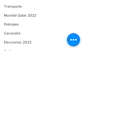
Transporte
Mundial Qatar 2022
Policiales
Carcarañá
Elecciones 2023
Andino
Sociedad
Legislatura
Funes
Servicios
Comunicado de Prensa
Comentarios
Automovilismo
Puerto Gaboto