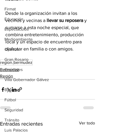
Firmat
Desde la organización invitan a los 
Educación
vecinos y vecinas a 
llevar su reposera
 y 
sumarse a esta noche especial, que 
Espectáculos
combina entretenimiento, producción 
Medioambiente
local y un espacio de encuentro para 
disfrutar en familia o con amigos.
Opinión
Gran Rosario
region.
bermudez
Gremiales
Bermúdez
Región
Villa Gobernador Gálvez
Básquet
Fútbol
Seguridad
Tránsito
Ver todo
Entradas recientes
Luis Palacios