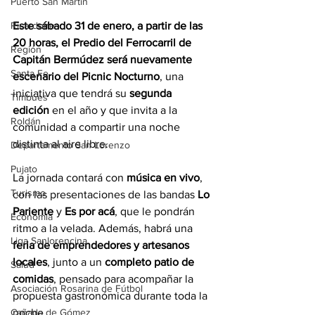
Puerto San Martín
Ricardone
Este sábado 31 de enero, a partir de las 
20 horas, el Predio del Ferrocarril de 
Región
Capitán Bermúdez será nuevamente 
Santa Fe
escenario del Picnic Nocturno
, una 
iniciativa que tendrá su 
segunda 
Timbúes
edición
 en el año y que invita a la 
Roldán
comunidad a compartir una noche 
distinta al aire libre.
Departamento San Lorenzo
Pujato
La jornada contará con 
música en vivo
, 
Turismo
con las presentaciones de las bandas 
Lo 
Pariente
 y 
Es por acá
, que le pondrán 
Economía
ritmo a la velada. Además, habrá una 
Liga Sanlorencina
feria de emprendedores y artesanos 
locales
, junto a un 
completo patio de 
Salud
comidas
, pensado para acompañar la 
Asociación Rosarina de Fútbol
propuesta gastronómica durante toda la 
Cañada de Gómez
noche.