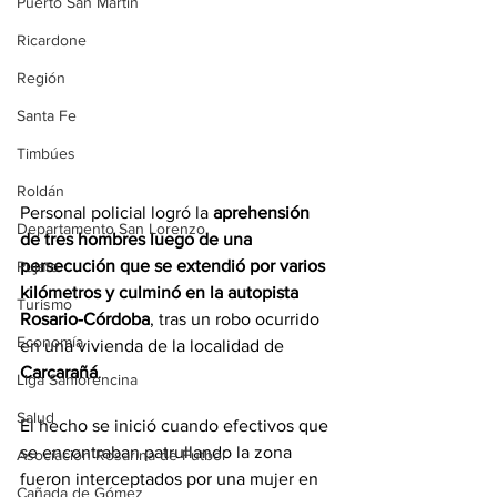
Puerto San Martín
Ricardone
Región
Santa Fe
Timbúes
Roldán
Personal policial logró la 
aprehensión 
Departamento San Lorenzo
de tres hombres luego de una 
persecución que se extendió por varios 
Pujato
kilómetros y culminó en la autopista 
Turismo
Rosario-Córdoba
, tras un robo ocurrido 
Economía
en una vivienda de la localidad de 
Carcarañá
.
Liga Sanlorencina
Salud
El hecho se inició cuando efectivos que 
se encontraban patrullando la zona 
Asociación Rosarina de Fútbol
fueron interceptados por una mujer en 
Cañada de Gómez