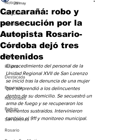
Noticias
25 may
Carcarañá: robo y
Baigorria
persecución por la
Bermúdez
Autopista Rosario-
Sociales
Córdoba dejó tres
Deportes
detenidos
Cultura
El procedimiento del personal de la 
Política
Unidad Regional XVII de San Lorenzo 
Destacada
se inició tras la denuncia de una mujer 
Provincia
que sorprendió a los delincuentes 
dentro de su domicilio. Se secuestró un 
Nacionales
arma de fuego y se recuperaron los 
Beltrán
elementos sustraídos. Intervinieron 
también el 911 y monitoreo municipal.
San Lorenzo
Rosario