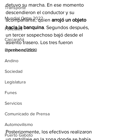
detuvo su marcha. En ese momento 
Transporte
descendieron el conductor y su 
Mundial Qatar 2022
acompañante, quien 
arrojó un objeto 
hacia la banquina
. Segundos después, 
Policiales
un tercer sospechoso bajó desde el 
Carcarañá
asiento trasero. Los tres fueron 
aprehendidos.
Elecciones 2023
Andino
Sociedad
Legislatura
Funes
Servicios
Comunicado de Prensa
Automovilismo
Posteriormente, los efectivos realizaron 
Puerto Gaboto
un rastrillaje en la zona donde se había 