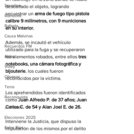
Serodino
descartado el objeto, logrando 
secuestrar un 
arma de fuego tipo pistola 
Ibarlucea
calibre 9 milímetros, con 9 municiones 
Rafaela
en su interior.
Causa Malvinas
Además, se incautó el vehículo 
Recuerdos FM
utilizado para la fuga y se recuperaron 
Aldao
los elementos robados, entre ellos 
tres 
notebooks, una cámara fotográfica y 
Voley
bijouterie
, los cuales fueron 
Oliveros
reconocidos por la víctima.
Tenis
Los aprehendidos fueron identificados 
Reconquista
como 
Juan Alfredo P. de 37 años; Juan 
Carlos C. de 54 y Alan Joel E. de 26.
Judiciales
Elecciones 2025
Interviene la Justicia, que dispuso la 
Entre Ríos
imputación de los mismos por el delito 