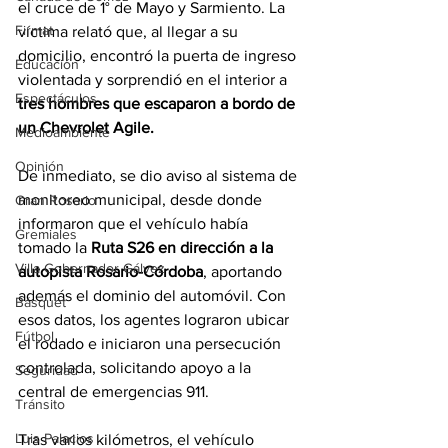
el cruce de 1° de Mayo y Sarmiento. La 
Firmat
víctima relató que, al llegar a su 
domicilio, encontró la puerta de ingreso 
Educación
violentada y sorprendió en el interior a 
Espectáculos
tres hombres que escaparon a bordo de 
un Chevrolet Agile.
Medioambiente
Opinión
De inmediato, se dio aviso al sistema de 
monitoreo municipal, desde donde 
Gran Rosario
informaron que el vehículo había 
Gremiales
tomado la 
Ruta S26 en dirección a la 
Villa Gobernador Gálvez
autopista Rosario-Córdoba
, aportando 
además el dominio del automóvil. Con 
Básquet
esos datos, los agentes lograron ubicar 
Fútbol
el rodado e iniciaron una persecución 
controlada, solicitando apoyo a la 
Seguridad
central de emergencias 911.
Tránsito
Luis Palacios
Tras varios kilómetros, el vehículo 