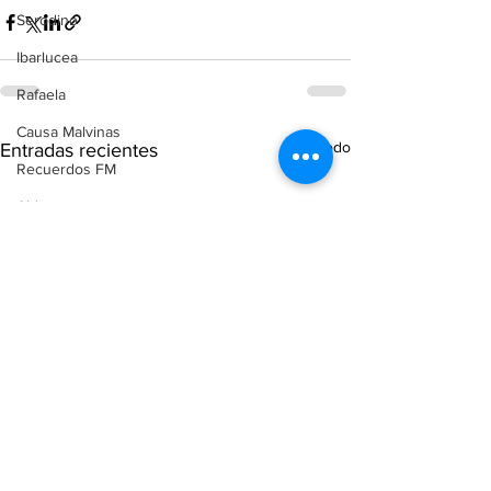
Serodino
Ibarlucea
Rafaela
Causa Malvinas
Ver todo
Entradas recientes
Recuerdos FM
Aldao
Voley
Oliveros
Tenis
Reconquista
Judiciales
Elecciones 2025
Entre Ríos