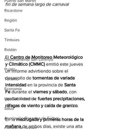
Puerto San Martín
fin de semana largo de carnaval
Ricardone
Región
Santa Fe
Timbúes
Roldán
El 
Centro de Monitoreo Meteorológico 
Departamento San Lorenzo
y Climático (CMMC)
 emitió este jueves 
Pujato
un informe advirtiendo sobre el 
desarrollo de 
tormentas de variada 
Turismo
intensidad
 en la provincia de 
Santa 
Economía
Fe
 durante el 
viernes y sábado
, con 
probabilidad de 
fuertes precipitaciones, 
Liga Sanlorencina
ráfagas de viento y caída de granizo
.
Salud
Asociación Rosarina de Fútbol
En la 
madrugada y primeras horas de la 
mañana
 de ambos días, existe una alta 
Cañada de Gómez