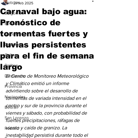
Noticias
27 feb 2025
Carnaval bajo agua:
Baigorria
Pronóstico de
Bermúdez
tormentas fuertes y
Sociales
lluvias persistentes
Deportes
para el fin de semana
Cultura
largo
Política
Destacada
El Centro de Monitoreo Meteorológico 
y Climático emitió un informe 
Provincia
advirtiendo sobre el desarrollo de 
Nacionales
tormentas de variada intensidad en el 
centro y sur de la provincia durante el 
Beltrán
viernes y sábado, con probabilidad de 
San Lorenzo
fuertes precipitaciones, ráfagas de 
viento y caída de granizo. La 
Rosario
inestabilidad persistirá durante todo el 