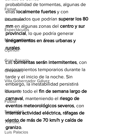
probabilidad de tormentas, algunas de 
Firmat
ellas 
localmente fuertes
 y con 
acumulados que podrían 
superar los 80 
Educación
mm
 en algunas zonas del 
centro y sur 
Espectáculos
provincial
, lo que podría generar 
Medioambiente
anegamientos en áreas urbanas y 
rurales
.
Opinión
Gran Rosario
Las 
tormentas serán intermitentes
, con 
mejoramientos temporarios durante la 
Gremiales
tarde y el inicio de la noche. Sin 
Villa Gobernador Gálvez
embargo, la inestabilidad persistirá 
durante todo el 
fin de semana largo de 
Básquet
carnaval
, manteniendo el 
riesgo de 
Fútbol
eventos meteorológicos severos
, con 
Seguridad
intensa actividad eléctrica, ráfagas de 
viento de más de 70 km/h y caída de 
Tránsito
granizo
.
Luis Palacios