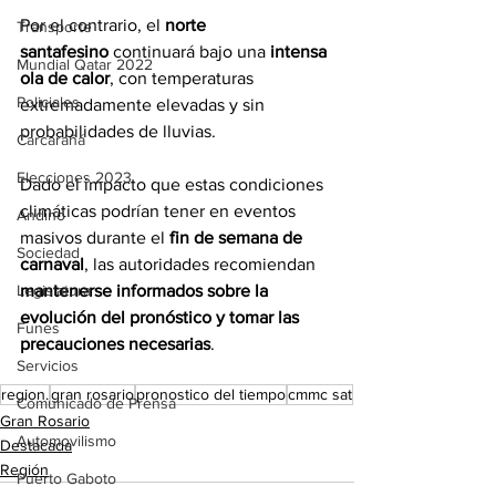
Por el contrario, el 
norte 
Transporte
santafesino
 continuará bajo una 
intensa 
Mundial Qatar 2022
ola de calor
, con temperaturas 
Policiales
extremadamente elevadas y sin 
probabilidades de lluvias.
Carcarañá
Elecciones 2023
Dado el impacto que estas condiciones 
climáticas podrían tener en eventos 
Andino
masivos durante el 
fin de semana de 
Sociedad
carnaval
, las autoridades recomiendan 
mantenerse informados sobre la 
Legislatura
evolución del pronóstico y tomar las 
Funes
precauciones necesarias
.
Servicios
region.
gran rosario
pronostico del tiempo
cmmc sat
Comunicado de Prensa
Gran Rosario
Automovilismo
Destacada
Región
Puerto Gaboto