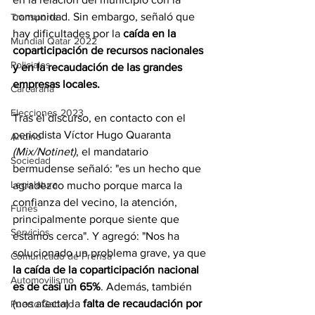
comunidad. Sin embargo, señaló que 
Transporte
hay dificultades por la 
caída en la 
Mundial Qatar 2022
coparticipación de recursos nacionales 
Policiales
y en la recaudación de las grandes 
empresas locales.
Carcarañá
Elecciones 2023
Tras el discurso, en contacto con el 
periodista Víctor Hugo Quaranta 
Andino
(Mix/Notinet)
, el mandatario 
Sociedad
bermudense señaló: "es un hecho que 
Legislatura
agradezco mucho porque marca la 
confianza del vecino, la atención, 
Funes
principalmente porque siente que 
Servicios
estamos cerca". Y agregó: "Nos ha 
solucionado un problema grave, ya que 
Comunicado de Prensa
la caída de la coparticipación nacional 
Automovilismo
es de casi un 65%
. Además, también 
(nos afecta) la 
falta de recaudación por 
Puerto Gaboto