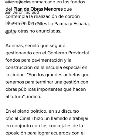
su proyecto enmarcado en los fondos 
Villa La Rivera
del 
Plan de Obras Menores 
que 
San Jerónimo Sud
contempla la realización de cordón 
Información General
cuneta en las calles La Pampa y España, 
entre otras no anunciadas. 
Monje
Además, señaló que seguirá 
gestionando con el Gobierno Provincial 
fondos para pavimentación y la 
construcción de la escuela especial en 
la ciudad. "Son los grandes anhelos que 
tenemos para terminar una gestión con 
obras públicas importantes que hacen 
al futuro", indicó.
En el plano político, en su discurso 
oficial Cinalli hizo un llamado a trabajar 
en conjunto con los concejales de la 
oposición para lograr acuerdos con el 