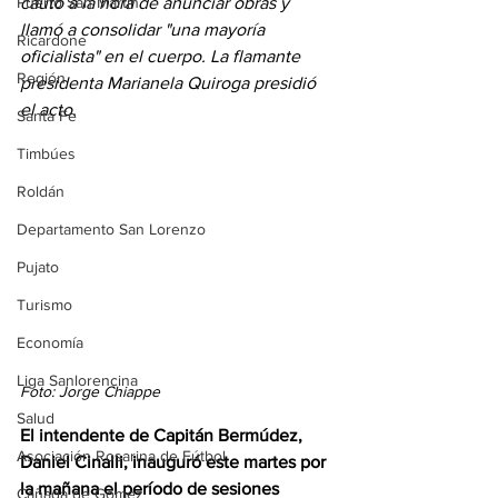
Puerto San Martín
cauto a la hora de anunciar obras y 
llamó a consolidar "una mayoría 
Ricardone
oficialista" en el cuerpo. La flamante 
Región
presidenta Marianela Quiroga presidió 
el acto. 
Santa Fe
Timbúes
Roldán
Departamento San Lorenzo
Pujato
Turismo
Economía
Liga Sanlorencina
Foto: Jorge Chiappe
Salud
El intendente de Capitán Bermúdez, 
Asociación Rosarina de Fútbol
Daniel Cinalli, inauguró este martes por 
la mañana el período de sesiones 
Cañada de Gómez