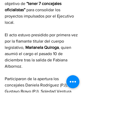
objetivo de 
“tener 7 concejales 
oficialistas” 
para consolidar los 
proyectos impulsados por el Ejecutivo 
local.
El acto estuvo presidido por primera vez 
por la flamante titular del cuerpo 
legislativo, 
Marianela Quiroga
, quien 
asumió el cargo el pasado 10 de 
diciembre tras la salida de Fabiana 
Albornoz.
Participaron de la apertura los 
concejales Daniela Rodríguez (PJ), 
Gustavo Bravo (PJ), Soledad Ventura 
(Unidos), Daniel Fernández (PJ), 
Gerardo Grosso (UCR-Unidos) y Brunela 
Scaloni (LLA), junto al secretario 
parlamentario Jonás Kucich, además de 