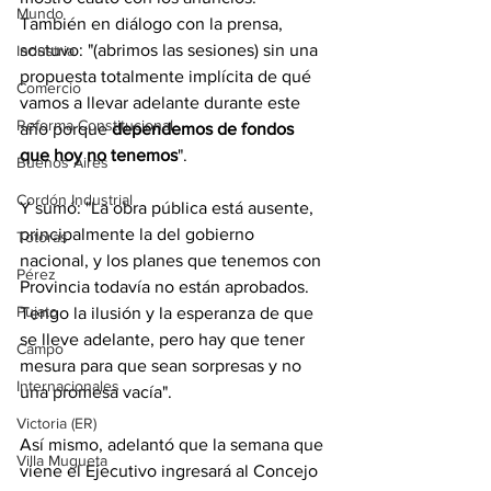
Mundo
También en diálogo con la prensa, 
sostuvo: "(abrimos las sesiones) sin una 
Industria
propuesta totalmente implícita de qué 
Comercio
vamos a llevar adelante durante este 
Reforma Constitucional
año porque 
dependemos de fondos 
que hoy no tenemos
".
Buenos Aires
Cordón Industrial
Y sumó: "La obra pública está ausente, 
principalmente la del gobierno 
Totoras
nacional, y los planes que tenemos con 
Pérez
Provincia todavía no están aprobados. 
Pujato
Tengo la ilusión y la esperanza de que 
se lleve adelante, pero hay que tener 
Campo
mesura para que sean sorpresas y no 
Internacionales
una promesa vacía".
Victoria (ER)
Así mismo, adelantó que la semana que 
Villa Mugueta
viene el Ejecutivo ingresará al Concejo 