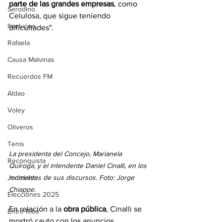
parte de las grandes empresas
, como 
Serodino
Celulosa, que sigue teniendo 
Ibarlucea
dificultades". 
Rafaela
Causa Malvinas
Recuerdos FM
Aldao
Voley
Oliveros
Tenis
La presidenta del Concejo, Marianela 
Reconquista
Quiroga, y el intendente Daniel Cinalli, en los 
momentos de sus discursos. Foto: Jorge 
Judiciales
Chiappe.
Elecciones 2025
En relación a la 
obra pública
, Cinalli se 
Entre Ríos
mostró cauto con los anuncios. 