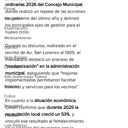
ordinarias 2026 del Concejo Municipal
, 
Firmat
donde realizó un repaso de las acciones 
de gobierno del último año y delineó 
Educación
los principales ejes de gestión para el 
Espectáculos
nuevo ciclo.
Medioambiente
Durante su discurso, realizado en el 
Opinión
recinto de Av. San Lorenzo al 1300, el 
Gran Rosario
mandatario destacó un proceso de
“modernización” en la administración 
Gremiales
municipal
, asegurando que "mejoras 
Villa Gobernador Gálvez
implementadas permitieron facilitar 
Básquet
trámites y servicios para los vecinos".
Fútbol
En cuanto a la
 situación económica
, 
Seguridad
Cinalli confirmó que 
durante 2025 la 
recaudación local creció un 53%
, y 
Tránsito
vinculó ese resultado al fortalecimiento 
Luis Palacios
en la relación del municipio con la 