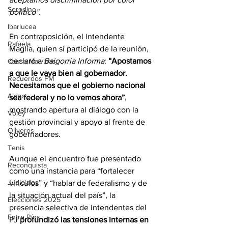
Serodino
político”.
Ibarlucea
En contraposición, el intendente 
Rafaela
Maglia, quien sí participó de la reunión, 
declaró a 
Baigorria Informa
: 
“Apostamos 
Causa Malvinas
a que le vaya bien al gobernador. 
Recuerdos FM
Necesitamos que el gobierno nacional 
Aldao
sea federal y no lo vemos ahora”
, 
mostrando apertura al diálogo con la 
Voley
gestión provincial y apoyo al frente de 
Oliveros
gobernadores.
Tenis
Aunque el encuentro fue presentado 
Reconquista
como una instancia para “fortalecer 
Judiciales
vínculos” y “hablar de federalismo y de 
la situación actual del país”, la 
Elecciones 2025
presencia selectiva de intendentes del 
Entre Ríos
PJ 
profundizó las tensiones internas
en 