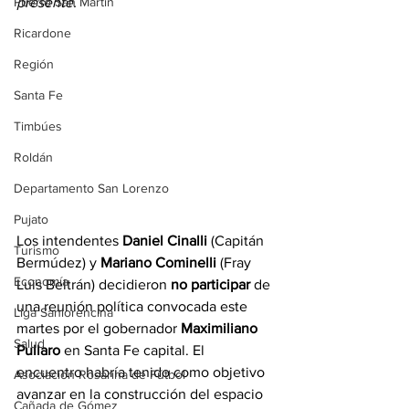
Puerto San Martín
presente.
Ricardone
Región
Santa Fe
Timbúes
Roldán
Departamento San Lorenzo
Pujato
Los intendentes 
Daniel Cinalli
 (Capitán 
Turismo
Bermúdez) y 
Mariano Cominelli
 (Fray 
Economía
Luis Beltrán) decidieron 
no participar
 de 
una reunión política convocada este 
Liga Sanlorencina
martes por el gobernador 
Maximiliano 
Salud
Pullaro
 en Santa Fe capital. El 
encuentro habría tenido como objetivo 
Asociación Rosarina de Fútbol
avanzar en la construcción del espacio 
Cañada de Gómez