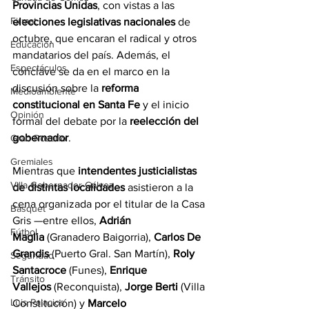
Provincias Unidas
, con vistas a las 
Firmat
elecciones legislativas nacionales
 de 
octubre, que encaran el radical y otros 
Educación
mandatarios del país. Además, el 
Espectáculos
cónclave se da en el marco en la 
discusión sobre la 
reforma 
Medioambiente
constitucional en Santa Fe
 y el inicio 
Opinión
formal del debate por la 
reelección del 
gobernador
.
Gran Rosario
Gremiales
Mientras que 
intendentes justicialistas 
Villa Gobernador Gálvez
de distintas localidades
 asistieron a la 
cena organizada por el titular de la Casa 
Básquet
Gris —entre ellos, 
Adrián 
Fútbol
Maglia
 (Granadero Baigorria), 
Carlos De 
Grandis
 (Puerto Gral. San Martín), 
Roly 
Seguridad
Santacroce
 (Funes), 
Enrique 
Tránsito
Vallejos
 (Reconquista), 
Jorge Berti
 (Villa 
Luis Palacios
Constitución) y 
Marcelo 