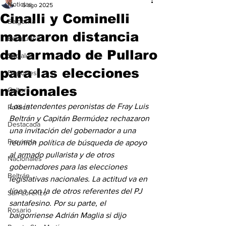
Noticias
6 ago 2025
Cinalli y Cominelli
Baigorria
marcaron distancia
Bermúdez
del armado de Pullaro
Sociales
para las elecciones
Deportes
nacionales
Cultura
Los intendentes peronistas de Fray Luis 
Política
Beltrán y Capitán Bermúdez rechazaron 
Destacada
una invitación del gobernador a una 
Provincia
reunión política de búsqueda de apoyo 
al armado pullarista y de otros 
Nacionales
gobernadores para las elecciones 
Beltrán
legislativas nacionales. La actitud va en 
línea con la de otros referentes del PJ 
San Lorenzo
santafesino. Por su parte, el 
Rosario
baigorriense Adrián Maglia si dijo 