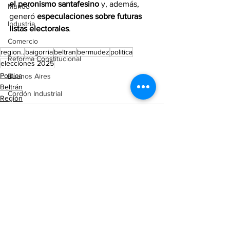
el peronismo santafesino
 y, además, 
Mundo
generó 
especulaciones sobre futuras 
Industria
listas electorales
.
Comercio
region..
baigorria
beltran
bermudez
politica
Reforma Constitucional
elecciones 2025
Política
Buenos Aires
Beltrán
Cordón Industrial
Región
Totoras
Pérez
Pujato
Campo
Ver todo
Entradas recientes
Internacionales
Victoria (ER)
Villa Mugueta