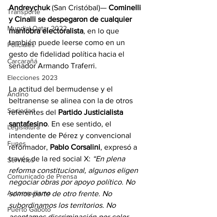
Andreychuk
 (San Cristóbal)— 
Cominelli 
Transporte
y Cinalli se despegaron de cualquier 
Mundial Qatar 2022
maniobra electoralista
, en lo que 
también puede leerse como en un 
Policiales
gesto de fidelidad política hacia el 
Carcarañá
senador Armando Traferri.
Elecciones 2023
La actitud del bermudense y el 
Andino
beltranense se alinea con la de otros 
Sociedad
referentes del 
Partido Justicialista 
santafesino
. En ese sentido, el 
Legislatura
intendente de Pérez y convencional 
Funes
reformador, 
Pablo Corsalini
, expresó a 
través de la red social X: 
“En plena 
Servicios
reforma constitucional, algunos eligen 
Comunicado de Prensa
negociar obras por apoyo político. No 
Automovilismo
somos parte de otro frente. No 
subordinamos los territorios. No 
Puerto Gaboto
aceptamos discriminación por color 