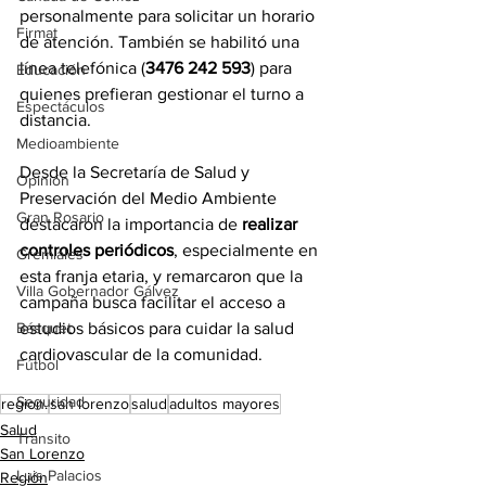
personalmente para solicitar un horario 
Firmat
de atención. También se habilitó una 
línea telefónica (
3476 242 593
) para 
Educación
quienes prefieran gestionar el turno a 
Espectáculos
distancia.
Medioambiente
Desde la Secretaría de Salud y 
Opinión
Preservación del Medio Ambiente 
Gran Rosario
destacaron la importancia de 
realizar 
controles periódicos
, especialmente en 
Gremiales
esta franja etaria, y remarcaron que la 
Villa Gobernador Gálvez
campaña busca facilitar el acceso a 
estudios básicos para cuidar la salud 
Básquet
cardiovascular de la comunidad.
Fútbol
Seguridad
region.
san lorenzo
salud
adultos mayores
Salud
Tránsito
San Lorenzo
Luis Palacios
Región