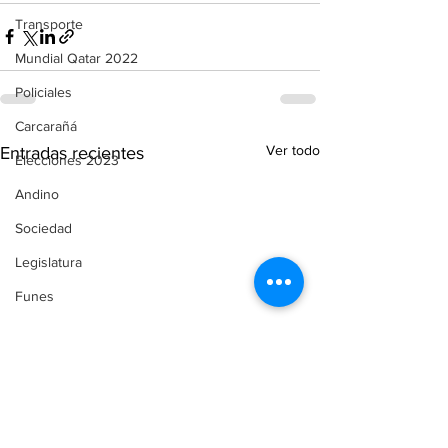
Transporte
Mundial Qatar 2022
Policiales
Carcarañá
Ver todo
Entradas recientes
Elecciones 2023
Andino
Sociedad
Legislatura
Funes
Servicios
Comunicado de Prensa
Automovilismo
Puerto Gaboto