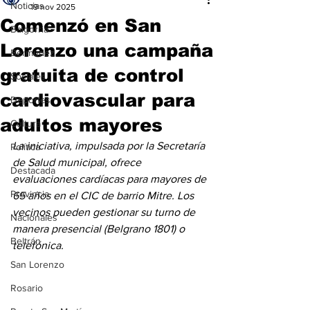
Noticias
19 nov 2025
Comenzó en San
Baigorria
Lorenzo una campaña
Bermúdez
gratuita de control
Sociales
cardiovascular para
Deportes
adultos mayores
Cultura
La iniciativa, impulsada por la Secretaría 
Política
de Salud municipal, ofrece 
Destacada
evaluaciones cardíacas para mayores de 
Provincia
65 años en el CIC de barrio Mitre. Los 
vecinos pueden gestionar su turno de 
Nacionales
manera presencial (Belgrano 1801) o 
Beltrán
telefónica.
San Lorenzo
Rosario