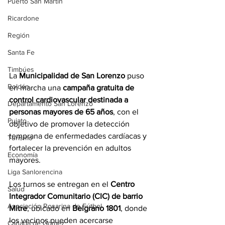
Puerto San Martín
Ricardone
Región
Santa Fe
Timbúes
La 
Municipalidad de San Lorenzo 
puso 
Roldán
en marcha una 
campaña gratuita de 
control cardiovascular destinada a 
Departamento San Lorenzo
personas mayores de 65 años
, con el 
Pujato
objetivo de promover la detección 
temprana de enfermedades cardíacas y 
Turismo
fortalecer la prevención en adultos 
Economía
mayores.
Liga Sanlorencina
Los turnos se entregan en el 
Centro 
Salud
Integrador Comunitario (CIC) de barrio 
Asociación Rosarina de Fútbol
Mitre
, ubicado en 
Belgrano 1801
, donde 
los vecinos pueden acercarse 
Cañada de Gómez