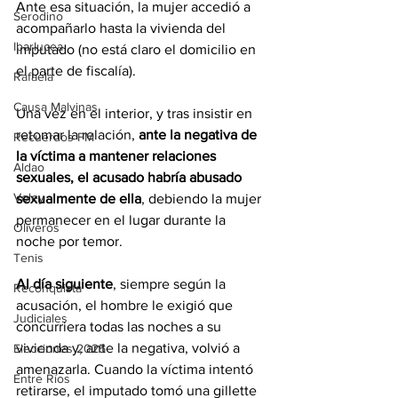
Ante esa situación, la mujer accedió a 
Serodino
acompañarlo hasta la vivienda del 
Ibarlucea
imputado (no está claro el domicilio en 
el parte de fiscalía).
Rafaela
Causa Malvinas
Una vez en el interior, y tras insistir en 
retomar la relación, 
ante la negativa de 
Recuerdos FM
la víctima a mantener relaciones 
Aldao
sexuales, el acusado habría abusado 
Voley
sexualmente de ella
, debiendo la mujer 
permanecer en el lugar durante la 
Oliveros
noche por temor.
Tenis
Al día siguiente
, siempre según la 
Reconquista
acusación, el hombre le exigió que 
Judiciales
concurriera todas las noches a su 
vivienda y, ante la negativa, volvió a 
Elecciones 2025
amenazarla. Cuando la víctima intentó 
Entre Ríos
retirarse, el imputado tomó una gillette 