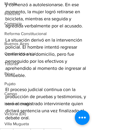
Mundo
y comenzó a autolesionarse. En ese 
momento, la mujer logró retirarse en 
Industria
bicicleta, mientras era seguida y 
Comercio
agredida verbalmente por el acusado.
Reforma Constitucional
La situación derivó en la intervención 
Buenos Aires
policial. El hombre intentó regresar 
Cordón Industrial
corriendo a su domicilio, pero fue 
perseguido por los efectivos y 
Totoras
aprehendido al momento de ingresar al 
Pérez
inmueble.
Pujato
El proceso judicial continua con la 
Campo
producción de pruebas y testimonios, y 
será el magistrado interviniente quien 
Internacionales
dictará sentencia una vez finalizado el 
Victoria (ER)
debate oral.
Villa Mugueta
region.
policiales
beltran
judiciales