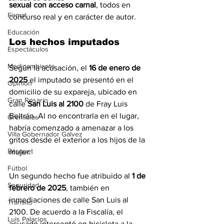
sexual con acceso carnal
, todos en 
Firmat
concurso real y en carácter de autor.
Educación
Los hechos imputados
Espectáculos
Medioambiente
Según la acusación, el 
16 de enero de 
2025
 el imputado se presentó en el 
Opinión
domicilio de su expareja, ubicado en 
Gran Rosario
calle 
San Luis al 2100 
de Fray Luis 
Beltrán. Al no encontrarla en el lugar, 
Gremiales
habría comenzado a amenazar a los 
Villa Gobernador Gálvez
gritos desde el exterior a los hijos de la 
Básquet
mujer.
Fútbol
Un segundo hecho fue atribuido al
 1 de 
Seguridad
febrero de 2025
, también en 
inmediaciones de calle San Luis al 
Tránsito
2100. De acuerdo a la Fiscalía, el 
Luis Palacios
acusado interceptó en bicicleta a la 