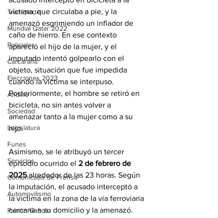
víctima, que circulaba a pie, y la 
Transporte
amenazó esgrimiendo un inflador de 
Mundial Qatar 2022
caño de hierro. En ese contexto 
Policiales
apareció el hijo de la mujer, y el 
imputado intentó golpearlo con el 
Carcarañá
objeto, situación que fue impedida 
Elecciones 2023
cuando la víctima se interpuso. 
Posteriormente, el hombre se retiró en 
Andino
bicicleta, no sin antes volver a 
Sociedad
amenazar tanto a la mujer como a su 
Legislatura
hijo.
Funes
Asimismo, se le atribuyó un tercer 
Servicios
episodio ocurrido el 
2 de febrero de 
2025
 alrededor de las 23 horas. Según 
Comunicado de Prensa
la imputación, el acusado interceptó a 
Automovilismo
la víctima en la zona de la vía ferroviaria 
cercana a su domicilio y la amenazó. 
Puerto Gaboto