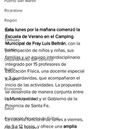
Puerto San Martín
Ricardone
Región
Este lunes por la mañana comenzó la 
Santa Fe
Escuela de Verano en el Camping 
Timbúes
Municipal de Fray Luis Beltrán
, con la 
Roldán
participación de niños y niñas, sus 
familias y un equipo interdisciplinario 
Departamento San Lorenzo
integrado por 15 profesores de 
Pujato
Educación Física, una docente especial 
y 3 guardavidas, que acompañaron el 
Turismo
inicio de las actividades. La propuesta 
Economía
se desarrolla de manera conjunta entre 
la Municipalidad y el Gobierno de la 
Liga Sanlorencina
Provincia de Santa Fe.
Salud
Asociación Rosarina de Fútbol
La colonia funciona de lunes a viernes, 
de 9 a 12 horas, y ofrece una 
amplia 
Cañada de Gómez