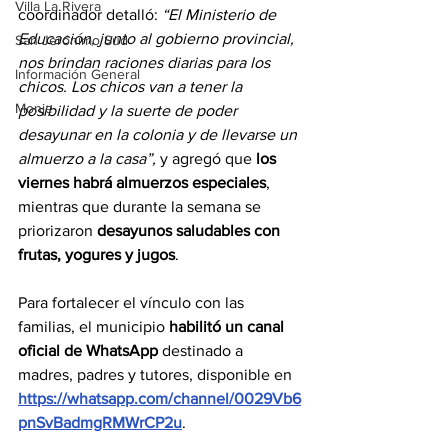
Villa La Rivera
coordinador detalló: 
“El Ministerio de 
Educación, junto al gobierno provincial, 
San Jerónimo Sud
nos brindan raciones diarias para los 
Información General
chicos. Los chicos van a tener la 
Monje
posibilidad y la suerte de poder 
desayunar en la colonia y de llevarse un 
almuerzo a la casa”, 
y agregó que 
los 
viernes habrá almuerzos especiales
, 
mientras que durante la semana se 
priorizaron 
desayunos saludables con 
frutas, yogures y jugos
.
Para fortalecer el vínculo con las 
familias, el municipio 
habilitó un canal 
oficial de WhatsApp
 destinado a 
madres, padres y tutores, disponible en 
https://whatsapp.com/channel/0029Vb6
pnSvBadmgRMWrCP2u
.