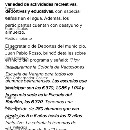
variedad de actividades recreativas, 
Firmat
deportivas y educativas
, con especial 
énfasis en el agua. Además, los 
Educación
participantes cuentan con desayuno y 
Espectáculos
almuerzo.
Medioambiente
El secretario de Deportes del municipio, 
Opinión
Juan Pablo Rosso, brindó detalles sobre 
Gran Rosario
el inicio del programa y señaló: 
“Hoy 
inauguramos la Colonia de Vacaciones 
Gremiales
Escuela de Verano para todos los 
Villa Gobernador Gálvez
alumnos beltranenses. 
Las escuelas que 
participan son las 6.370, 1.085 y 1.014 y 
Básquet
la escuela sede es la Escuela del 
Fútbol
Batallón, las 6.370.
 Tenemos una 
Seguridad
inscripción de 
280 alumnos que van 
desde los 5 o 6 años hasta los 12 años
Tránsito
inclusive. La colonia la tenemos de 
Luis Palacios
lunes a viernes de 9 a 12 horas. 