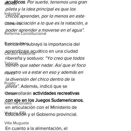
acuáticos
. Por suerte, tenemos una gran 
Mundo
pileta y la idea principal es que los 
Industria
chicos aprendan, por lo menos en este 
mes, iniciación a lo que es la natación, a 
Comercio
poder aprender a moverse en el agua”.
Reforma Constitucional
Buenos Aires
Loncarich subrayó la importancia del 
aprendizaje acuático en una ciudad 
Cordón Industrial
ribereña y sostuvo: 
“Yo creo que todos 
Totoras
tienen que saber nadar. Así que el foco 
nuestro va a estar en eso y además en 
Pérez
la diversión del chico dentro de la 
Pujato
pileta”.
 Además, indicó que se 
desarrollarán 
actividades recreativas 
Campo
con eje en los Juegos Sudamericanos
, 
Internacionales
en articulación con el Ministerio de 
Victoria (ER)
Educación y el Gobierno provincial.
Villa Mugueta
En cuanto a la alimentación, el 