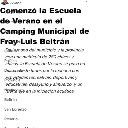
Noticias
5 ene
Comenzó la Escuela
Baigorria
de Verano en el
Bermúdez
Camping Municipal de
Sociales
Fray Luis Beltrán
Deportes
De la mano del municipio y la provincia, 
Cultura
con una matrícula de 280 chicos y 
Política
chicas, la Escuela de Verano se puso en 
Destacada
marcha este lunes por la mañana con 
actividades recreativas, deportivas y 
Provincia
educativas, desayuno y almuerzo, y un 
Nacionales
fuerte eje en la iniciación acuática.
Beltrán
San Lorenzo
Rosario