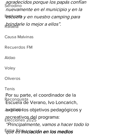
agradecidos porque los papás confían 
Serodino
nuevamente en el municipio y en la 
Ibarlucea
escuela y en nuestro camping para 
brindarle lo mejor a ellos”.
Rafaela
Causa Malvinas
Recuerdos FM
Aldao
Voley
Oliveros
Tenis
Por su parte, el coordinador de la 
Reconquista
Escuela de Verano, Ivo Loncarich, 
explicó los objetivos pedagógicos y 
Judiciales
recreativos del programa:
Elecciones 2025
“Principalmente, vamos a hacer todo lo 
Entre Ríos
que es 
iniciación en los medios 