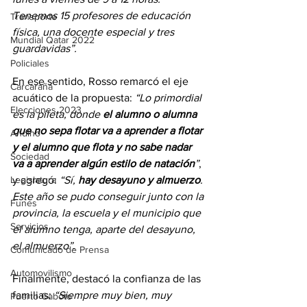
Tenemos 15 profesores de educación 
Transporte
física, una docente especial y tres 
Mundial Qatar 2022
guardavidas”.
Policiales
En ese sentido, Rosso remarcó el eje 
Carcarañá
acuático de la propuesta: 
“Lo primordial 
Elecciones 2023
es la pileta, donde 
el alumno o alumna 
que no sepa flotar va a aprender a flotar 
Andino
y el alumno que flota y no sabe nadar 
Sociedad
va a aprender algún estilo de natación
”
, 
y agregó: 
“Sí, 
hay desayuno y almuerzo
. 
Legislatura
Este año se pudo conseguir junto con la 
Funes
provincia, la escuela y el municipio que 
Servicios
el alumno tenga, aparte del desayuno, 
el almuerzo”
. 
Comunicado de Prensa
Automovilismo
Finalmente, destacó la confianza de las 
familias:
 “Siempre muy bien, muy 
Puerto Gaboto