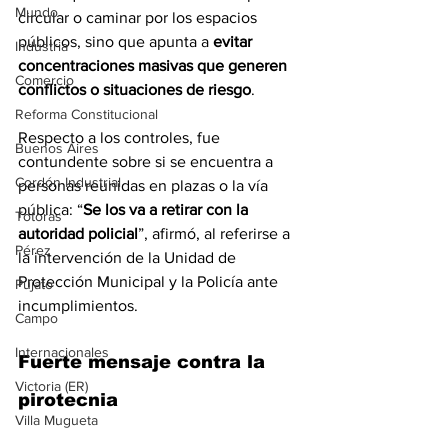
Mundo
circular o caminar por los espacios 
públicos, sino que apunta a 
evitar 
Industria
concentraciones masivas que generen 
Comercio
conflictos o situaciones de riesgo
.
Reforma Constitucional
Respecto a los controles, fue 
Buenos Aires
contundente sobre si se encuentra a 
Cordón Industrial
personas reunidas en plazas o la vía 
pública: “
Se los va a retirar con la 
Totoras
autoridad policial
”, afirmó, al referirse a 
Pérez
la intervención de la Unidad de 
Protección Municipal y la Policía ante 
Pujato
incumplimientos.
Campo
Internacionales
Fuerte mensaje contra la 
Victoria (ER)
pirotecnia
Villa Mugueta