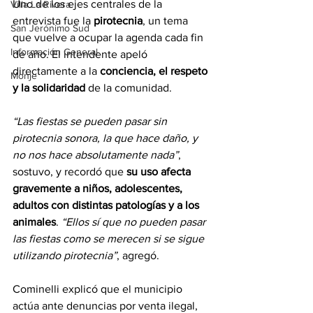
Uno de los ejes centrales de la 
Villa La Rivera
entrevista fue la 
pirotecnia
, un tema 
San Jerónimo Sud
que vuelve a ocupar la agenda cada fin 
Información General
de año. El intendente apeló 
directamente a la 
conciencia, el respeto 
Monje
y la solidaridad
 de la comunidad.
“Las fiestas se pueden pasar sin 
pirotecnia sonora, la que hace daño, y 
no nos hace absolutamente nada”
, 
sostuvo, y recordó que
 su uso afecta 
gravemente a niños, adolescentes, 
adultos con distintas patologías y a los 
animales
. 
“Ellos sí que no pueden pasar 
las fiestas como se merecen si se sigue 
utilizando pirotecnia”
, agregó.
Cominelli explicó que el municipio 
actúa ante denuncias por venta ilegal, 