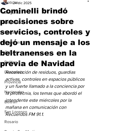
Noticias
24 dic 2025
Cominelli brindó
Baigorria
precisiones sobre
Bermúdez
servicios, controles y
Sociales
dejó un mensaje a los
Deportes
beltranenses en la
Cultura
previa de Navidad
Política
Destacada
Recolección de residuos, guardias 
activas, controles en espacios públicos 
Provincia
y un fuerte llamado a la conciencia por 
Nacionales
la pirotecnia, los temas que abordó el 
intendente este miércoles por la 
Beltrán
mañana en comunicación con 
San Lorenzo
Recuerdos FM 91.1.
Rosario