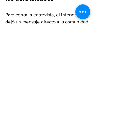
Para cerrar la entrevista, el intendente 
dejó un mensaje directo a la comunidad 
en estas fechas especiales. “
Lo 
fundamental es paz, prosperidad y 
salud
”, expresó, y deseó que esos 
valores estén presentes en cada familia 
de la ciudad.
Además, convocó a profundizar la 
convivencia social: 
“Espero que 
podamos convertirnos cada vez más en 
una 
sociedad respetuosa y solidaria
, 
que no desprecie las necesidades 
ajenas, sino que, como en el tema de la 
pirotecnia, pueda hacer propia esa 
lucha para que todos podamos estar 
mejor”.