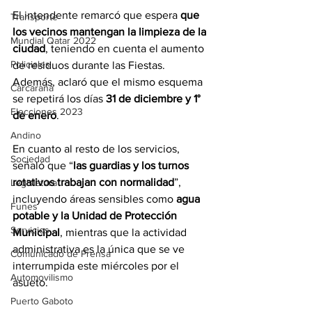
El intendente remarcó que espera
 que 
Transporte
los vecinos mantengan la limpieza de la 
Mundial Qatar 2022
ciudad
, teniendo en cuenta el aumento 
Policiales
de residuos durante las Fiestas. 
Además, aclaró que el mismo esquema 
Carcarañá
se repetirá los días 
31 de diciembre y 1° 
Elecciones 2023
de enero
.
Andino
En cuanto al resto de los servicios, 
Sociedad
señaló que “
las guardias y los turnos 
rotativos trabajan con normalidad
”, 
Legislatura
incluyendo áreas sensibles como 
agua 
Funes
potable y la Unidad de Protección 
Servicios
Municipal
, mientras que la actividad 
administrativa es la única que se ve 
Comunicado de Prensa
interrumpida este miércoles por el 
Automovilismo
asueto.
Puerto Gaboto