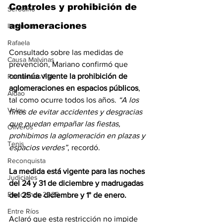
Controles y prohibición de 
Serodino
aglomeraciones
Ibarlucea
Rafaela
Consultado sobre las medidas de 
Causa Malvinas
prevención, Mariano confirmó que
continúa vigente la prohibición de 
Recuerdos FM
aglomeraciones en espacios públicos
, 
Aldao
tal como ocurre todos los años.
 “A los 
Voley
fines de evitar accidentes y desgracias 
que puedan empañar las fiestas, 
Oliveros
prohibimos la aglomeración en plazas y 
Tenis
espacios verdes”
, recordó.
Reconquista
La medida está vigente para las noches 
Judiciales
del 24 y 31 de diciembre y madrugadas 
Elecciones 2025
del 25 de diciembre y 1° de enero. 
Entre Ríos
Aclaró que esta restricción no impide 