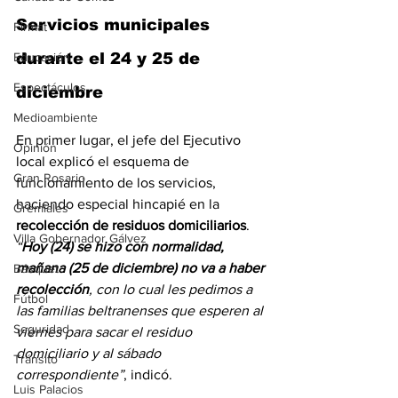
Servicios municipales 
Firmat
Educación
durante el 24 y 25 de 
Espectáculos
diciembre
Medioambiente
En primer lugar, el jefe del Ejecutivo 
Opinión
local explicó el esquema de 
Gran Rosario
funcionamiento de los servicios, 
haciendo especial hincapié en la 
Gremiales
recolección de residuos domiciliarios
. 
Villa Gobernador Gálvez
“
Hoy (24) se hizo con normalidad, 
mañana (25 de diciembre) no va a haber 
Básquet
recolección
, con lo cual les pedimos a 
Fútbol
las familias beltranenses que esperen al 
Seguridad
viernes para sacar el residuo 
domiciliario y al sábado 
Tránsito
correspondiente”
, indicó.
Luis Palacios