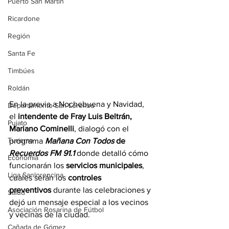
Puerto San Martín
Ricardone
Región
Santa Fe
Timbúes
Roldán
En la previa a Nochebuena y Navidad, 
Departamento San Lorenzo
el 
intendente de Fray Luis Beltrán, 
Pujato
Mariano Cominelli
, dialogó con el 
Turismo
programa 
Mañana Con Todos 
de 
Recuerdos FM 91.1
 donde detalló cómo 
Economía
funcionarán los 
servicios municipales
, 
Liga Sanlorencina
cuales serán los 
controles 
preventivos
 durante las celebraciones y 
Salud
dejó un mensaje especial a los vecinos 
Asociación Rosarina de Fútbol
y vecinas de la ciudad.
Cañada de Gómez