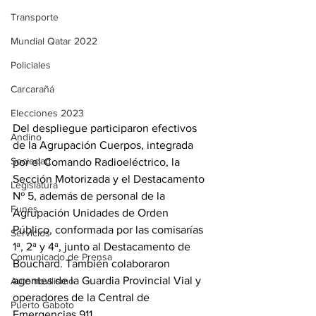
Transporte
Mundial Qatar 2022
Policiales
Carcarañá
Elecciones 2023
Del despliegue participaron efectivos 
Andino
de la Agrupación Cuerpos, integrada 
Sociedad
por el Comando Radioeléctrico, la 
Sección Motorizada y el Destacamento 
Legislatura
Nº 5, además de personal de la 
Funes
Agrupación Unidades de Orden 
Público, conformada por las comisarías 
Servicios
1ª, 2ª y 4ª, junto al Destacamento de 
Comunicado de Prensa
Bouchard. También colaboraron 
agentes de la Guardia Provincial Vial y 
Automovilismo
operadores de la Central de 
Puerto Gaboto
Emergencias 911.