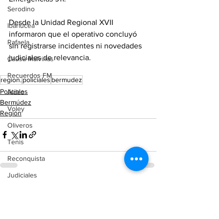
Serodino
Desde la Unidad Regional XVII 
Ibarlucea
informaron que el operativo concluyó 
Rafaela
sin registrarse incidentes ni novedades 
judiciales de relevancia.
Causa Malvinas
Recuerdos FM
region.
policiales
bermudez
Policiales
Aldao
Bermúdez
Voley
Región
Oliveros
Tenis
Reconquista
Judiciales
Ver todo
Entradas recientes
Elecciones 2025
Entre Ríos