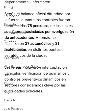
departamental, informaron.
Firmat
Según el balance oficial difundido por 
Educación
la fuerza, durante los controles fueron 
Espectáculos
identificadas 
75 personas
, de las cuales 
seis fueron trasladadas por averiguación 
Medioambiente
de antecedentes
. Además, se 
Opinión
fiscalizaron 
27 automóviles
 y 
31 
motocicletas
 en distintos puntos 
Gran Rosario
estratégicos de la ciudad.
Gremiales
Villa Gobernador Gálvez
Las tareas incluyeron interceptación 
vehicular, verificación de guarismos y 
Básquet
controles preventivos dinámicos en 
Fútbol
sectores considerados clave por las 
autoridades policiales.
Seguridad
Tránsito
Luis Palacios