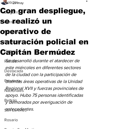
Noticias
27 may
Con gran despliegue,
Baigorria
se realizó un
Bermúdez
operativo de
Sociales
saturación policial en
Deportes
Capitán Bermúdez
Cultura
Se desarrolló durante el atardecer de 
Política
este miércoles en diferentes sectores 
Destacada
de la ciudad con la participación de 
Provincia
distintas áreas operativas de la Unidad 
Regional XVII y fuerzas provinciales de 
Nacionales
apoyo. Hubo 75 personas identificadas 
Beltrán
y demorados por averiguación de 
antecedentes.
San Lorenzo
Rosario