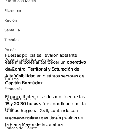
Puerto San Martín
Ricardone
Región
Santa Fe
Timbúes
Roldán
Fuerzas policiales llevaron adelante 
Departamento San Lorenzo
este miércoles al atardecer un 
operativo 
de Control Territorial y Saturación de 
Pujato
Alta Visibilidad
 en distintos sectores de 
Turismo
Capitán Bermúdez
.
Economía
El procedimiento se desarrolló entre las 
Liga Sanlorencina
18 y 20:30 horas
 y fue coordinado por la 
Salud
Unidad Regional XVII, contando con 
supervisión directa en la vía pública de 
Asociación Rosarina de Fútbol
la Plana Mayor de la Jefatura 
Cañada de Gómez